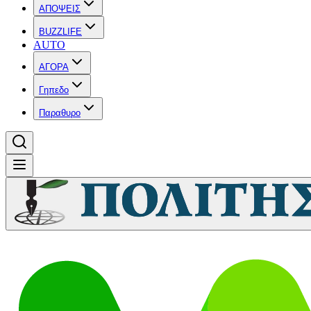
ΑΠΟΨΕΙΣ
BUZZLIFE
AUTO
ΑΓΟΡΑ
Γηπεδο
Παραθυρο