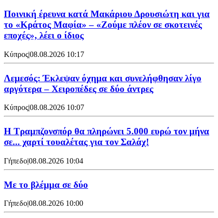
Ποινική έρευνα κατά Μακάριου Δρουσιώτη και για
το «Κράτος Μαφία» – «Ζούμε πλέον σε σκοτεινές
εποχές», λέει ο ίδιος
Κύπρος
|
08.08.2026 10:17
Λεμεσός: Έκλεψαν όχημα και συνελήφθησαν λίγο
αργότερα – Χειροπέδες σε δύο άντρες
Κύπρος
|
08.08.2026 10:07
Η Τραμπζονσπόρ θα πληρώνει 5.000 ευρώ τον μήνα
σε... χαρτί τουαλέτας για τον Σαλάχ!
Γήπεδο
|
08.08.2026 10:04
Με το βλέμμα σε δύο
Γήπεδο
|
08.08.2026 10:00