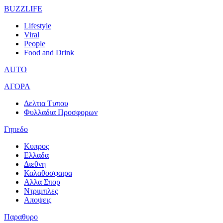
BUZZLIFE
Lifestyle
Viral
People
Food and Drink
AUTO
ΑΓΟΡΑ
Δελτια Τυπου
Φυλλαδια Προσφορων
Γηπεδο
Κυπρος
Ελλαδα
Διεθνη
Καλαθοσφαιρα
Αλλα Σπορ
Ντριμπλες
Αποψεις
Παραθυρο