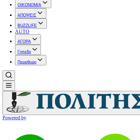
OIKONOMIA
ΑΠΟΨΕΙΣ
BUZZLIFE
AUTO
ΑΓΟΡΑ
Γηπεδο
Παραθυρο
Powered by