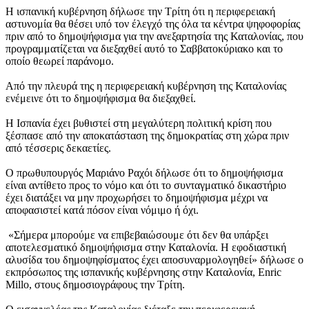
Η ισπανική κυβέρνηση δήλωσε την Τρίτη ότι η περιφερειακή
αστυνομία θα θέσει υπό τον έλεγχό της όλα τα κέντρα ψηφοφορίας
πριν από το δημοψήφισμα για την ανεξαρτησία της Καταλονίας, που
προγραμματίζεται να διεξαχθεί αυτό το Σαββατοκύριακο και το
οποίο θεωρεί παράνομο.
Από την πλευρά της η περιφερειακή κυβέρνηση της Καταλονίας
ενέμεινε ότι το δημοψήφισμα θα διεξαχθεί.
Η Ισπανία έχει βυθιστεί στη μεγαλύτερη πολιτική κρίση που
ξέσπασε από την αποκατάσταση της δημοκρατίας στη χώρα πριν
από τέσσερις δεκαετίες.
Ο πρωθυπουργός Μαριάνο Ραχόι δήλωσε ότι το δημοψήφισμα
είναι αντίθετο προς το νόμο και ότι το συνταγματικό δικαστήριο
έχει διατάξει να μην προχωρήσει το δημοψήφισμα μέχρι να
αποφασιστεί κατά πόσον είναι νόμιμο ή όχι.
«Σήμερα μπορούμε να επιβεβαιώσουμε ότι δεν θα υπάρξει
αποτελεσματικό δημοψήφισμα στην Καταλονία. Η εφοδιαστική
αλυσίδα του δημοψηφίσματος έχει αποσυναρμολογηθεί» δήλωσε ο
εκπρόσωπος της ισπανικής κυβέρνησης στην Καταλονία, Enric
Millo, στους δημοσιογράφους την Τρίτη.