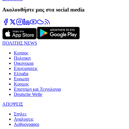
Ακολουθήστε μας στα social media
ΠΟΛΙΤΗΣ NEWS
Κυπρος
Πολιτικη
Οικονομια
Επιχειρησεις
Ελλαδα
Ευρωπη
Κοσμος
Επιστημη και Τεχνολογια
Deutsche Welle
ΑΠΟΨΕΙΣ
Στηλες
Αναλυσεις
Αρθρογραφοι