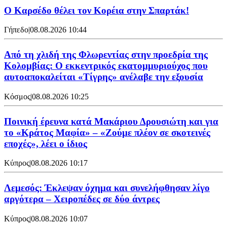
Ο Καρσέδο θέλει τον Κορέια στην Σπαρτάκ!
Γήπεδο
|
08.08.2026 10:44
Από τη χλιδή της Φλωρεντίας στην προεδρία της
Κολομβίας: Ο εκκεντρικός εκατομμυριούχος που
αυτοαποκαλείται «Τίγρης» ανέλαβε την εξουσία
Κόσμος
|
08.08.2026 10:25
Ποινική έρευνα κατά Μακάριου Δρουσιώτη και για
το «Κράτος Μαφία» – «Ζούμε πλέον σε σκοτεινές
εποχές», λέει ο ίδιος
Κύπρος
|
08.08.2026 10:17
Λεμεσός: Έκλεψαν όχημα και συνελήφθησαν λίγο
αργότερα – Χειροπέδες σε δύο άντρες
Κύπρος
|
08.08.2026 10:07