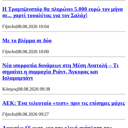
Η Τραμπζονσπόρ θα πληρώνει 5.000 ευρώ τον μήνα
σε... χαρτί τουαλέτας για τον Σαλάχ!
Γήπεδο
|
08.08.2026 10:04
Με το βλέμμα σε δύο
Γήπεδο
|
08.08.2026 10:00
Νέα ισορροπία δυνάμεων στη Μέση Ανατολή – Τι
σημαίνει η συμμαχία Ριάντ, Άγκυρας και
Ισλαμαμπάντ
Κόσμος
|
08.08.2026 09:38
ΑΕΚ: Ένα τελευταίο «τεστ» πριν τις επίσημες μάχες
Γήπεδο
|
08.08.2026 09:27
Λεμεσός: €6 εκατ. για την ολική ανάπλαση της