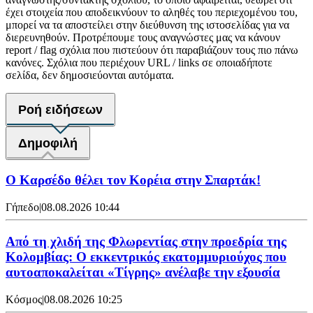
έχει στοιχεία που αποδεικνύουν το αληθές του περιεχομένου του,
μπορεί να τα αποστείλει στην διεύθυνση της ιστοσελίδας για να
διερευνηθούν. Προτρέπουμε τους αναγνώστες μας να κάνουν
report / flag σχόλια που πιστεύουν ότι παραβιάζουν τους πιο πάνω
κανόνες. Σχόλια που περιέχουν URL / links σε οποιαδήποτε
σελίδα, δεν δημοσιεύονται αυτόματα.
Ροή ειδήσεων
Δημοφιλή
Ο Καρσέδο θέλει τον Κορέια στην Σπαρτάκ!
Γήπεδο
|
08.08.2026 10:44
Από τη χλιδή της Φλωρεντίας στην προεδρία της
Κολομβίας: Ο εκκεντρικός εκατομμυριούχος που
αυτοαποκαλείται «Τίγρης» ανέλαβε την εξουσία
Κόσμος
|
08.08.2026 10:25