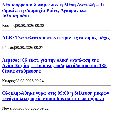
Νέα ισορροπία δυνάμεων στη Μέση Ανατολή – Τι
σημαίνει η συμμαχία Ριάντ, Άγκυρας και
Ισλαμαμπάντ
Κόσμος
|
08.08.2026 09:38
ΑΕΚ: Ένα τελευταίο «τεστ» πριν τις επίσημες μάχες
Γήπεδο
|
08.08.2026 09:27
Λεμεσός: €6 εκατ. για την ολική ανάπλαση της
Αγίας Σοφίας – Πράσινο, ποδηλατόδρομοι και 135
θέσεις στάθμευσης
Κύπρος
|
08.08.2026 09:24
Ολοκληρώθηκε γυρω στις 09:00 η διέλευση μικρών
πενήντα λεωφορείων mini bus από τα κατεχόμενα
Newsroom
|
08.08.2026 09:22