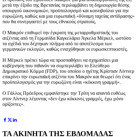
μετά την έξοδο της Βρετανίας περιλαμβάνει τη δημιουργία θέσης
υπουργού οικονομικών, προϋπολογισμό και κοινοβούλιο για την
ευρωζώνη, καθώς και μια ευρωπαϊκή «δύναμη ταχείας αντίδρασης»
που θα συνεργαστεί με τους εθνικούς στρατούς.
Ο Μακρόν επιθυμεί την έγκριση της μεταρρυθμιστικής του
ατζέντας από τη Γερμανίδα Καγκελάριο Άγκελα Μέρκελ, ωστόσο
τα σχέδιά του δέχτηκαν πλήγμα από το αποτέλεσμα των
γερμανικών εκλογών, καθώς ενισχύθηκαν οι ευρωσκεπτικιστές.
Η Μέρκελ πρέπει τώρα να προσπαθήσει να σχηματίσει μια
κυβέρνηση που πιθανόν να συμπεριλάβει το Ελεύθερο
Δημοκρατικό Κόμμα (FDP), του οποίου ο ηγέτης Κρίστιαν Λίντνερ
επικρίνει την ευρωπαϊκή ατζέντα του Μακρόν και θεωρεί ότι ένας
προϋπολογισμός για την ευρωζώνη είναι «κόκκινη γραμμή».
Ο Γάλλος Πρόεδρος εμφανίστηκε την Τρίτη να απαντά ευθέως
στον Λίντνερ λέγοντας «δεν έχω κόκκινες γραμμές, έχω μόνο
ορίζοντες».
ΤΑ ΑΚΙΝΗΤΑ ΤΗΣ ΕΒΔΟΜΑΔΑΣ