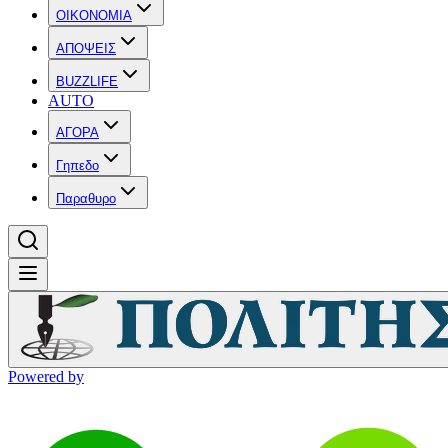
OIKONOMIA
ΑΠΟΨΕΙΣ
BUZZLIFE
AUTO
ΑΓΟΡΑ
Γηπεδο
Παραθυρο
Powered by