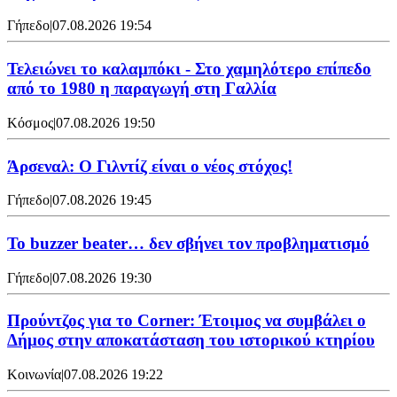
Γήπεδο
|
07.08.2026 19:54
Τελειώνει το καλαμπόκι - Στο χαμηλότερο επίπεδο
από το 1980 η παραγωγή στη Γαλλία
Κόσμος
|
07.08.2026 19:50
Άρσεναλ: Ο Γιλντίζ είναι ο νέος στόχος!
Γήπεδο
|
07.08.2026 19:45
Το buzzer beater… δεν σβήνει τoν προβληματισμό
Γήπεδο
|
07.08.2026 19:30
Προύντζος για το Corner: Έτοιμος να συμβάλει ο
Δήμος στην αποκατάσταση του ιστορικού κτηρίου
Κοινωνία
|
07.08.2026 19:22