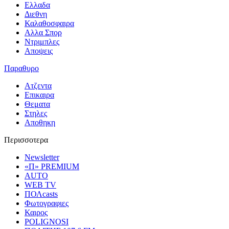
Ελλαδα
Διεθνη
Καλαθοσφαιρα
Αλλα Σπορ
Ντριμπλες
Αποψεις
Παραθυρο
Ατζεντα
Επικαιρα
Θεματα
Στηλες
Αποθηκη
Περισσοτερα
Newsletter
«Π» PREMIUM
AUTO
WEB TV
ΠΟΛcasts
Φωτογραφιες
Καιρος
POLIGNOSI