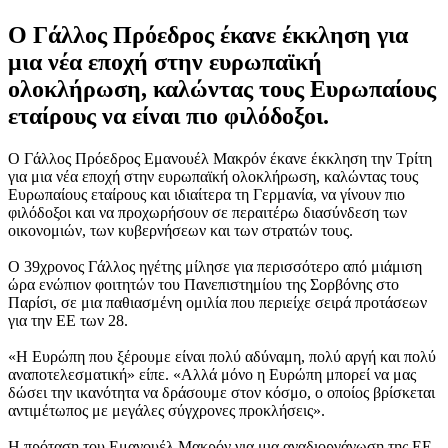
Ο Γάλλος Πρόεδρος έκανε έκκληση για
μια νέα εποχή στην ευρωπαϊκή
ολοκλήρωση, καλώντας τους Ευρωπαίους
εταίρους να είναι πιο φιλόδοξοι.
Ο Γάλλος Πρόεδρος Εμανουέλ Μακρόν έκανε έκκληση την Τρίτη
για μια νέα εποχή στην ευρωπαϊκή ολοκλήρωση, καλώντας τους
Ευρωπαίους εταίρους και ιδιαίτερα τη Γερμανία, να γίνουν πιο
φιλόδοξοι και να προχωρήσουν σε περαιτέρω διασύνδεση των
οικονομιών, των κυβερνήσεων και των στρατών τους.
Ο 39χρονος Γάλλος ηγέτης μίλησε για περισσότερο από μιάμιση
ώρα ενώπιον φοιτητών του Πανεπιστημίου της Σορβόνης στο
Παρίσι, σε μια παθιασμένη ομιλία που περιείχε σειρά προτάσεων
για την ΕΕ των 28.
«Η Ευρώπη που ξέρουμε είναι πολύ αδύναμη, πολύ αργή και πολύ
αναποτελεσματική» είπε. «Αλλά μόνο η Ευρώπη μπορεί να μας
δώσει την ικανότητα να δράσουμε στον κόσμο, ο οποίος βρίσκεται
αντιμέτωπος με μεγάλες σύγχρονες προκλήσεις».
Η πρόταση του Εμανουέλ Μακρόν για μια αναδιοργάνωση της ΕΕ