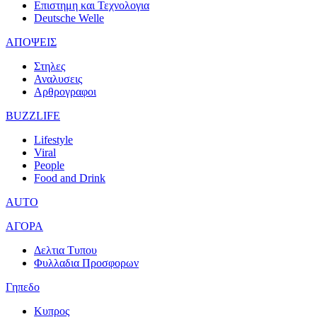
Επιστημη και Τεχνολογια
Deutsche Welle
ΑΠΟΨΕΙΣ
Στηλες
Αναλυσεις
Αρθρογραφοι
BUZZLIFE
Lifestyle
Viral
People
Food and Drink
AUTO
ΑΓΟΡΑ
Δελτια Τυπου
Φυλλαδια Προσφορων
Γηπεδο
Κυπρος