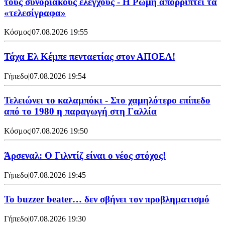
τους συνοριακούς ελέγχους - Η Ρώμη απορρίπτει τα
«τελεσίγραφα»
Κόσμος
|
07.08.2026 19:55
Τάχα Ελ Κέμπε πενταετίας στον ΑΠΟΕΛ!
Γήπεδο
|
07.08.2026 19:54
Τελειώνει το καλαμπόκι - Στο χαμηλότερο επίπεδο
από το 1980 η παραγωγή στη Γαλλία
Κόσμος
|
07.08.2026 19:50
Άρσεναλ: Ο Γιλντίζ είναι ο νέος στόχος!
Γήπεδο
|
07.08.2026 19:45
Το buzzer beater… δεν σβήνει τoν προβληματισμό
Γήπεδο
|
07.08.2026 19:30