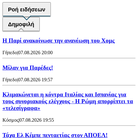
Ροή ειδήσεων
Δημοφιλή
Η Παρί ανακοίνωσε την ανανέωση του Χομς
Γήπεδο
|
07.08.2026 20:00
Μίλαν για Παρέδες!
Γήπεδο
|
07.08.2026 19:57
Κλιμακώνεται η κόντρα Ιταλίας και Ισπανίας για
τους συνοριακούς ελέγχους - Η Ρώμη απορρίπτει τα
«τελεσίγραφα»
Κόσμος
|
07.08.2026 19:55
Τάχα Ελ Κέμπε πενταετίας στον ΑΠΟΕΛ!