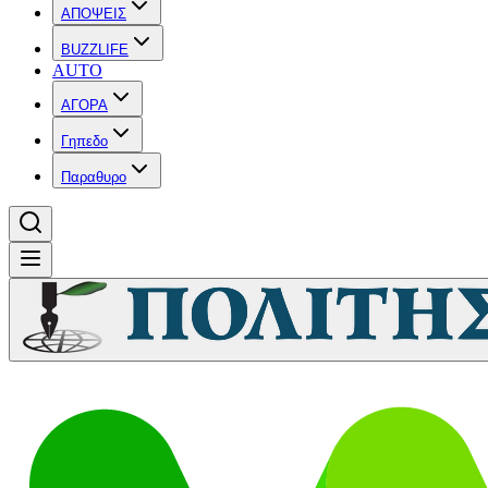
ΑΠΟΨΕΙΣ
BUZZLIFE
AUTO
ΑΓΟΡΑ
Γηπεδο
Παραθυρο