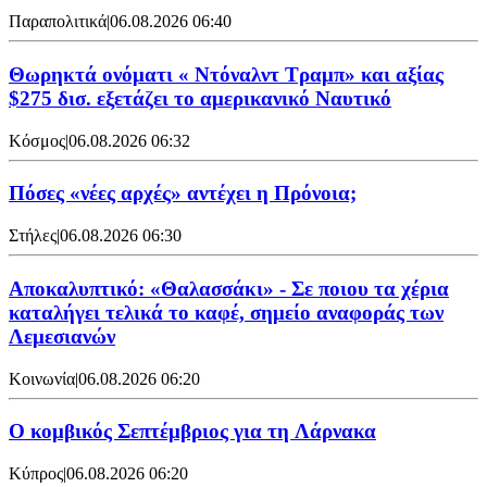
Παραπολιτικά
|
06.08.2026 06:40
Θωρηκτά ονόματι « Ντόναλντ Τραμπ» και αξίας
$275 δισ. εξετάζει το αμερικανικό Ναυτικό
Κόσμος
|
06.08.2026 06:32
Πόσες «νέες αρχές» αντέχει η Πρόνοια;
Στήλες
|
06.08.2026 06:30
Αποκαλυπτικό: «Θαλασσάκι» - Σε ποιου τα χέρια
καταλήγει τελικά το καφέ, σημείο αναφοράς των
Λεμεσιανών
Κοινωνία
|
06.08.2026 06:20
Ο κομβικός Σεπτέμβριος για τη Λάρνακα
Κύπρος
|
06.08.2026 06:20