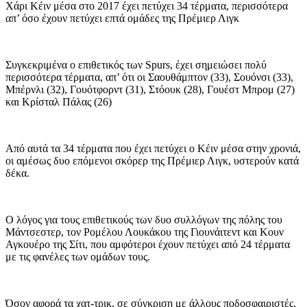
Χάρι Κέιν μέσα στο 2017 έχει πετύχει 34 τέρματα, περισσότερα
απ’ όσο έχουν πετύχει επτά ομάδες της Πρέμιερ Λιγκ
Συγκεκριμένα ο επιθετικός των Spurs, έχει σημειώσει πολύ
περισσότερα τέρματα, απ’ ότι οι Σαουθάμπτον (33), Σουόνσι (33),
Μπέρνλι (32), Γουότφορντ (31), Στόουκ (28), Γουέστ Μπρομ (27)
και Κρίσταλ Πάλας (26)
Από αυτά τα 34 τέρματα που έχει πετύχει ο Κέιν μέσα στην χρονιά,
οι αμέσως δυο επόμενοι σκόρερ της Πρέμιερ Λιγκ, υστερούν κατά
δέκα.
Ο λόγος για τους επιθετικούς των δυο συλλόγων της πόλης του
Μάντσεστερ, τον Ρομέλου Λουκάκου της Γιουνάιτεντ και Κουν
Αγκουέρο της Σίτι, που αμφότεροι έχουν πετύχει από 24 τέρματα
με τις φανέλες των ομάδων τους.
Όσον αφορά τα χατ-τρικ, σε σύγκριση με άλλους ποδοσφαιριστές,