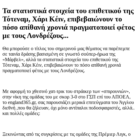
Τα στατιστικά στοιχεία του επιθετικού της
Τότεναμ, Χάρι Κέιν, επιβεβαιώνουν το
πόσο απίθανή χρονιά πραγματοποιεί φέτος
με τους Λονδρέζους...
Θα μπορούσε ο τίτλος του σημερινού μας θέματος να παρέπεμπε
σε ταινία δράσης βασισμένη σε γνωστό σούπερ-ήρωα της
«Μάρβελ», αλλά τα στατιστικά στοιχεία του επιθετικού της
Τότεναμ, Χάρι Κέιν, επιβεβαιώνουν το πόσο απίθανή χρονιά
πραγματοποιεί φέτος με τους Λονδρέζους.
Με αφορμή το χθεσινό χατ-τρικ του στράικερ των «σπιρουνιών»,
στην νίκη της ομάδας του με σκορ 3-0 στο ΓΣΠ επί του ΑΠΟΕΛ,
το england365.gr, σας παρουσιάζει μερικά επιτεύγματα του Άγγλου
διεθνή ,που θα ζήλευαν, όχι μόνο αντίπαλοι ποδοσφαιριστές, αλλά..
και πολλές ομάδες:
Ξεκινώντας από τις συγκρίσεις με τις ομάδες της Πρέμιερ Λιγκ, ο