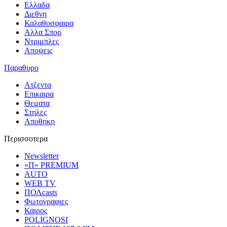
Ελλαδα
Διεθνη
Καλαθοσφαιρα
Αλλα Σπορ
Ντριμπλες
Αποψεις
Παραθυρο
Ατζεντα
Επικαιρα
Θεματα
Στηλες
Αποθηκη
Περισσοτερα
Newsletter
«Π» PREMIUM
AUTO
WEB TV
ΠΟΛcasts
Φωτογραφιες
Καιρος
POLIGNOSI