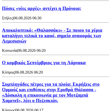
Πόσες «νέες αρχές» αντέχει η Πρόνοια;
Στήλες
|
06.08.2026 06:30
Αποκαλυπτικό: «Θαλασσάκι» - Σε ποιου τα χέρια
καταλήγει τελικά το καφέ, σημείο αναφοράς των
Λεμεσιανών
Κοινωνία
|
06.08.2026 06:20
Ο κομβικός Σεπτέμβριος για τη Λάρνακα
Κύπρος
|
06.08.2026 06:20
Συμπληγάδες πέτρες για τα πλοία: Εκρήξεις στο
Ορμούζ και επιθέσεις στην Ερυθρά Θάλασσα -
«Δύσκολη η επικοινωνία με τον Μοτζαμπά
Χαμενεΐ», λέει ο Πεζεσκιάν.
Κόσμος
|
06.08.2026 06:17