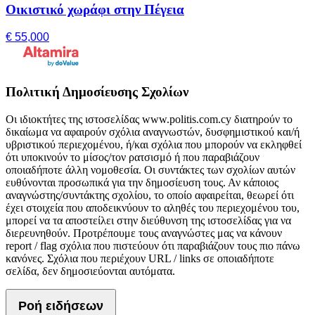
Οικιστικό χωράφι στην Πέγεια
€ 55,000
Πολιτική Δημοσίευσης Σχολίων
Οι ιδιοκτήτες της ιστοσελίδας www.politis.com.cy διατηρούν το
δικαίωμα να αφαιρούν σχόλια αναγνωστών, δυσφημιστικού και/ή
υβριστικού περιεχομένου, ή/και σχόλια που μπορούν να εκληφθεί
ότι υποκινούν το μίσος/τον ρατσισμό ή που παραβιάζουν
οποιαδήποτε άλλη νομοθεσία. Οι συντάκτες των σχολίων αυτών
ευθύνονται προσωπικά για την δημοσίευση τους. Αν κάποιος
αναγνώστης/συντάκτης σχολίου, το οποίο αφαιρείται, θεωρεί ότι
έχει στοιχεία που αποδεικνύουν το αληθές του περιεχομένου του,
μπορεί να τα αποστείλει στην διεύθυνση της ιστοσελίδας για να
διερευνηθούν. Προτρέπουμε τους αναγνώστες μας να κάνουν
report / flag σχόλια που πιστεύουν ότι παραβιάζουν τους πιο πάνω
κανόνες. Σχόλια που περιέχουν URL / links σε οποιαδήποτε
σελίδα, δεν δημοσιεύονται αυτόματα.
Ροή ειδήσεων