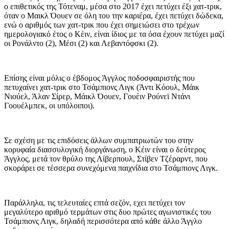
ο επιθετικός της Τότεναμ, μέσα στο 2017 έχει πετύχει έξι χατ-τρικ,
όταν ο Μαικλ Όουεν σε όλη του την καριέρα, έχει πετύχει δώδεκα,
ενώ ο αριθμός των χατ-τρικ που έχει σημειώσει στο τρέχων
ημερολογιακό έτος ο Κέιν, είναι ίδιος με τα όσα έχουν πετύχει μαζί
οι Ρονάλντο (2), Μέσι (2) και Λεβαντόφσκι (2).
Επίσης είναι μόλις ο έβδομος Άγγλος ποδοσφαιριστής που
πετυχαίνει χατ-τρικ στο Τσάμπιονς Λιγκ (Άντι Κόουλ, Μάικ
Νιούελ, Άλαν Σίρερ, Μάικλ Όουεν, Γουέιν Ρούνεϊ Ντάνι
Γοουέλμπεκ, οι υπόλοιποι).
Σε σχέση με τις επιδόσεις άλλων συμπατριωτών του στην
κορυφαία διασσυλογική διοργάνωση, ο Κέιν είναι ο δεύτερος
Άγγλος, μετά τον θρύλο της Λίβερπουλ, Στίβεν Τζέραρντ, που
σκοράρει σε τέσσερα συνεχόμενα παιχνίδια στο Τσάμπιονς Λιγκ.
Παράλληλα, τις τελευταίες επτά σεζόν, εχει πετύχει τον
μεγαλύτερο αριθμό τερμάτων στις δυο πρώτες αγωνιστικές του
Τσάμπιονς Λιγκ, δηλαδή περισσότερα από κάθε άλλο Άγγλο