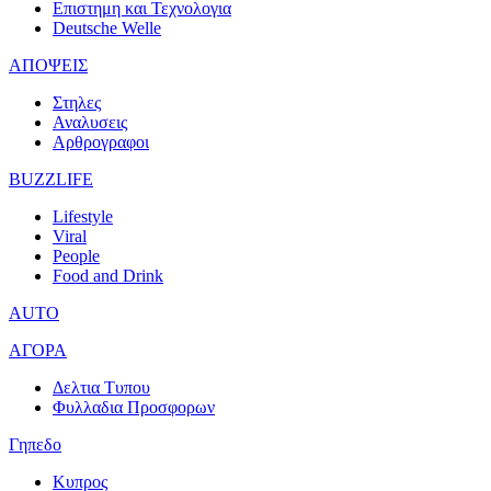
Επιστημη και Τεχνολογια
Deutsche Welle
ΑΠΟΨΕΙΣ
Στηλες
Αναλυσεις
Αρθρογραφοι
BUZZLIFE
Lifestyle
Viral
People
Food and Drink
AUTO
ΑΓΟΡΑ
Δελτια Τυπου
Φυλλαδια Προσφορων
Γηπεδο
Κυπρος