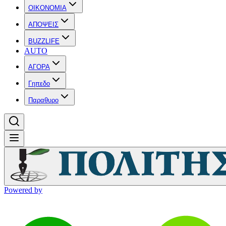
OIKONOMIA
ΑΠΟΨΕΙΣ
BUZZLIFE
AUTO
ΑΓΟΡΑ
Γηπεδο
Παραθυρο
Powered by