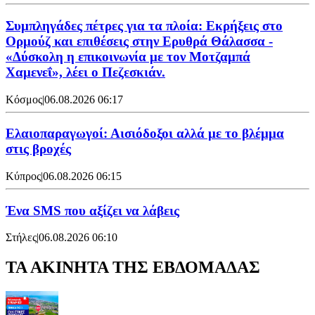
Συμπληγάδες πέτρες για τα πλοία: Εκρήξεις στο
Ορμούζ και επιθέσεις στην Ερυθρά Θάλασσα -
«Δύσκολη η επικοινωνία με τον Μοτζαμπά
Χαμενεΐ», λέει ο Πεζεσκιάν.
Κόσμος
|
06.08.2026 06:17
Ελαιοπαραγωγοί: Αισιόδοξοι αλλά με το βλέμμα
στις βροχές
Κύπρος
|
06.08.2026 06:15
Ένα SMS που αξίζει να λάβεις
Στήλες
|
06.08.2026 06:10
ΤΑ ΑΚΙΝΗΤΑ ΤΗΣ ΕΒΔΟΜΑΔΑΣ