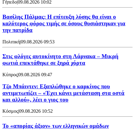
Γήπεδο
|
09.08.2026 10:02
Βασίλης Πάλμας: Η επίτευξη λύσης θα είναι ο
καλύτερος φόρος τιμής σε όσους θυσιάστηκαν για
την πατρίδα
Πολιτική
|
09.08.2026 09:53
Στις φλόγες αυτοκίνητο στη Λάρνακα – Μικρή
φωτιά επεκτάθηκε σε ξηρά χόρτα
Κύπρος
|
09.08.2026 09:47
Τζο Μπάιντεν: Εξαπλώθηκε ο καρκίνος που
αντιμετωπίζει – «Έχει κάνει μετάσταση στα οστά
και αλλού», λέει ο γιος του
Κόσμος
|
09.08.2026 10:52
Το «απορίας άξιον» των ελληνικών ομάδων