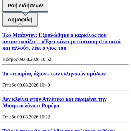
Ροή ειδήσεων
Δημοφιλή
Τζο Μπάιντεν: Εξαπλώθηκε ο καρκίνος που
αντιμετωπίζει – «Έχει κάνει μετάσταση στα οστά
και αλλού», λέει ο γιος του
Κόσμος
|
09.08.2026 10:52
Το «απορίας άξιον» των ελληνικών ομάδων
Γήπεδο
|
09.08.2026 10:40
Δεν κλείνει στην Ατλέτικο και περιμένει την
Μπαρτσελόνα ο Ρομέρο
Γήπεδο
|
09.08.2026 10:22