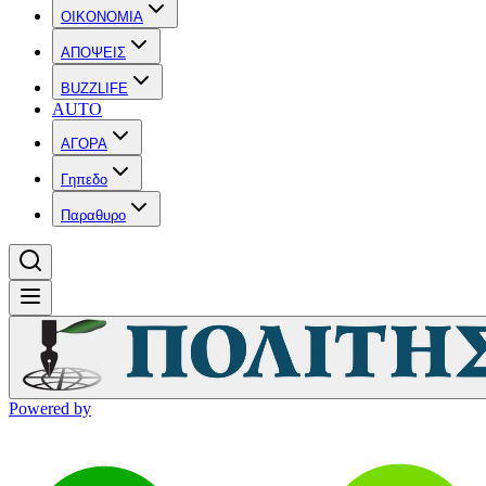
OIKONOMIA
ΑΠΟΨΕΙΣ
BUZZLIFE
AUTO
ΑΓΟΡΑ
Γηπεδο
Παραθυρο
Powered by