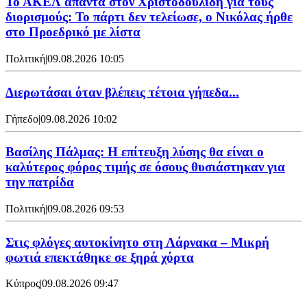
Το ΑΚΕΛ απαντά στον Χριστοδουλίδη για τους
διορισμούς: Το πάρτι δεν τελείωσε, ο Νικόλας ήρθε
στο Προεδρικό με λίστα
Πολιτική
|
09.08.2026 10:05
Διερωτάσαι όταν βλέπεις τέτοια γήπεδα...
Γήπεδο
|
09.08.2026 10:02
Βασίλης Πάλμας: Η επίτευξη λύσης θα είναι ο
καλύτερος φόρος τιμής σε όσους θυσιάστηκαν για
την πατρίδα
Πολιτική
|
09.08.2026 09:53
Στις φλόγες αυτοκίνητο στη Λάρνακα – Μικρή
φωτιά επεκτάθηκε σε ξηρά χόρτα
Κύπρος
|
09.08.2026 09:47