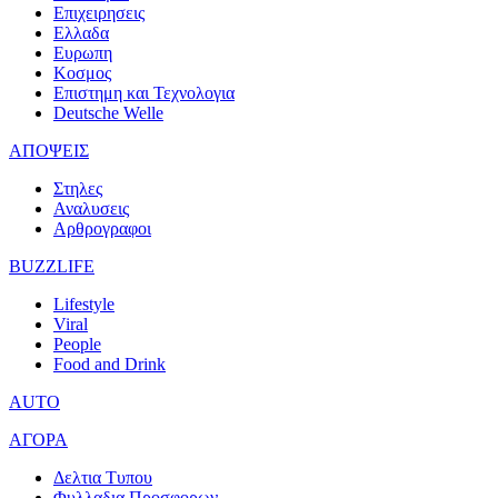
Επιχειρησεις
Ελλαδα
Ευρωπη
Κοσμος
Επιστημη και Τεχνολογια
Deutsche Welle
ΑΠΟΨΕΙΣ
Στηλες
Αναλυσεις
Αρθρογραφοι
BUZZLIFE
Lifestyle
Viral
People
Food and Drink
AUTO
ΑΓΟΡΑ
Δελτια Τυπου
Φυλλαδια Προσφορων