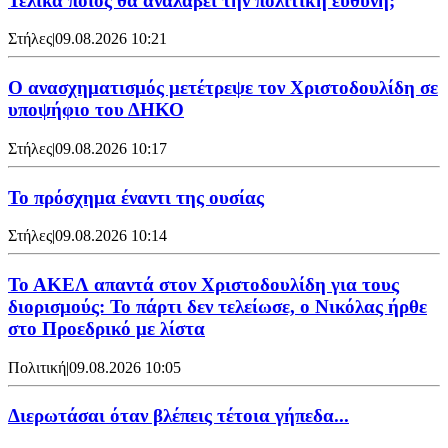
Τελικά ποιος θα αναλάβει την πολιτική ευθύνη;
Στήλες
|
09.08.2026 10:21
Ο ανασχηματισμός μετέτρεψε τον Χριστοδουλίδη σε
υποψήφιο του ΔΗΚΟ
Στήλες
|
09.08.2026 10:17
Το πρόσχημα έναντι της ουσίας
Στήλες
|
09.08.2026 10:14
Το ΑΚΕΛ απαντά στον Χριστοδουλίδη για τους
διορισμούς: Το πάρτι δεν τελείωσε, ο Νικόλας ήρθε
στο Προεδρικό με λίστα
Πολιτική
|
09.08.2026 10:05
Διερωτάσαι όταν βλέπεις τέτοια γήπεδα...