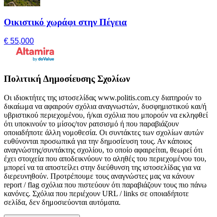
Οικιστικό χωράφι στην Πέγεια
€ 55,000
Πολιτική Δημοσίευσης Σχολίων
Οι ιδιοκτήτες της ιστοσελίδας www.politis.com.cy διατηρούν το
δικαίωμα να αφαιρούν σχόλια αναγνωστών, δυσφημιστικού και/ή
υβριστικού περιεχομένου, ή/και σχόλια που μπορούν να εκληφθεί
ότι υποκινούν το μίσος/τον ρατσισμό ή που παραβιάζουν
οποιαδήποτε άλλη νομοθεσία. Οι συντάκτες των σχολίων αυτών
ευθύνονται προσωπικά για την δημοσίευση τους. Αν κάποιος
αναγνώστης/συντάκτης σχολίου, το οποίο αφαιρείται, θεωρεί ότι
έχει στοιχεία που αποδεικνύουν το αληθές του περιεχομένου του,
μπορεί να τα αποστείλει στην διεύθυνση της ιστοσελίδας για να
διερευνηθούν. Προτρέπουμε τους αναγνώστες μας να κάνουν
report / flag σχόλια που πιστεύουν ότι παραβιάζουν τους πιο πάνω
κανόνες. Σχόλια που περιέχουν URL / links σε οποιαδήποτε
σελίδα, δεν δημοσιεύονται αυτόματα.