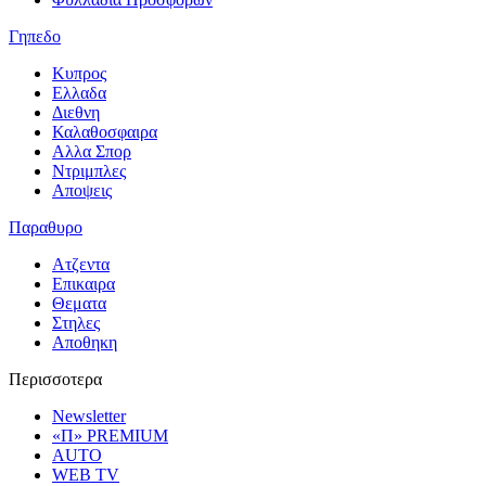
Γηπεδο
Κυπρος
Ελλαδα
Διεθνη
Καλαθοσφαιρα
Αλλα Σπορ
Ντριμπλες
Αποψεις
Παραθυρο
Ατζεντα
Επικαιρα
Θεματα
Στηλες
Αποθηκη
Περισσοτερα
Newsletter
«Π» PREMIUM
AUTO
WEB TV