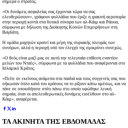
σήμερα ο στρατός.
«Οι δυνάμεις ασφαλείας σας έρχονται τώρα να σας
ελευθερώσουν», γράφουν φυλλάδια που έριξε η ιρακινή αεροπορία
στην περιοχή κοντά στα δυτικά σύνορα των αλ-Κάιμ και Ράουα,
σύμφωνα με δήλωση της Διοίκησης Κοινών Επιχειρήσεων στη
Βαγδάτη.
Η ομάδα μαχητών κρατεί και μέρη της συριακής πλευράς των
συνόρων, αλλά η περιοχή υπό τον έλεγχό της σμικρύνει συνεχώς.
«Ο θεός είναι μαζί μας σε αυτή την τελευταία επίθεση εναντίον
μελών του Νταές», σύμφωνα με τα φυλλάδια που αναφέρονται στο
Ισλαμικό Κράτος.
«Πείτε σε εκείνους ανάμεσα στα παιδιά και τους συγγενείς σας που
σήκωσαν όπλο κατά του κράτους να το ρίξουν κάτω αμέσως, και να
πάνε σε οποιοδήποτε σπίτι πάνω στο οποίο υψώθηκε λευκή
σημαία, όταν οι απελευθερωτικές δυνάμεις εισέλθουν στο αλ-
Κάιμ», αναφέρεται.
ΤΑ ΑΚΙΝΗΤΑ ΤΗΣ ΕΒΔΟΜΑΔΑΣ