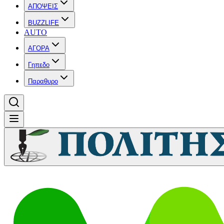
ΑΠΟΨΕΙΣ
BUZZLIFE
AUTO
ΑΓΟΡΑ
Γηπεδο
Παραθυρο