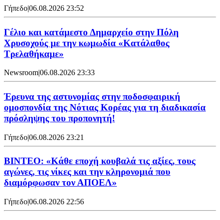
Γήπεδο
|
06.08.2026 23:52
Γέλιο και κατάμεστο Δημαρχείο στην Πόλη
Χρυσοχούς με την κωμωδία «Κατάλαθος
Τρελαθήκαμε»
Newsroom
|
06.08.2026 23:33
Έρευνα της αστυνομίας στην ποδοσφαιρική
ομοσπονδία της Νότιας Κορέας για τη διαδικασία
πρόσληψης του προπονητή!
Γήπεδο
|
06.08.2026 23:21
ΒΙΝΤΕΟ: «Κάθε εποχή κουβαλά τις αξίες, τους
αγώνες, τις νίκες και την κληρονομιά που
διαμόρφωσαν τον ΑΠΟΕΛ»
Γήπεδο
|
06.08.2026 22:56