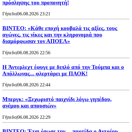
πρόσληψης του προπονητή!
Γήπεδο
|
06.08.2026 23:21
ΒΙΝΤΕΟ: «Κάθε εποχή κουβαλά τις αξίες, τους
αγώνες, τις νίκες και την κληρονομιά που
διαμόρφωσαν τον ΑΠΟΕΛ»
Γήπεδο
|
06.08.2026 22:56
H Άντερλεχτ έφυγε με διπλό από την Τούμπα και ο
Απόλλωνας... φλερτάρει με ΠΑΟΚ!
Γήπεδο
|
06.08.2026 22:44
Μπεργκ: «Ξεχωριστό παιχνίδι λόγω γηπέδου,
ανέμου και απουσιών»
Γήπεδο
|
06.08.2026 22:29
ΒΙΝΤΕΟ: Έτσι έσωσε την… παρτίδα ο Αντρέου