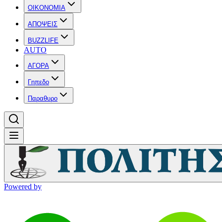
OIKONOMIA
ΑΠΟΨΕΙΣ
BUZZLIFE
AUTO
ΑΓΟΡΑ
Γηπεδο
Παραθυρο
Powered by