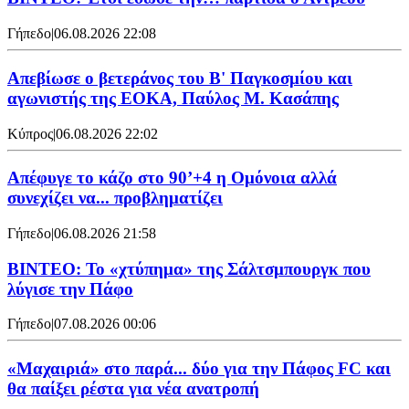
Γήπεδο
|
06.08.2026 22:08
Απεβίωσε ο βετεράνος του Β' Παγκοσμίου και
αγωνιστής της ΕΟΚΑ, Παύλος Μ. Κασάπης
Κύπρος
|
06.08.2026 22:02
Απέφυγε το κάζο στο 90’+4 η Ομόνοια αλλά
συνεχίζει να... προβληματίζει
Γήπεδο
|
06.08.2026 21:58
ΒΙΝΤΕΟ: Το «χτύπημα» της Σάλτσμπουργκ που
λύγισε την Πάφο
Γήπεδο
|
07.08.2026 00:06
«Μαχαιριά» στο παρά... δύο για την Πάφος FC και
θα παίξει ρέστα για νέα ανατροπή