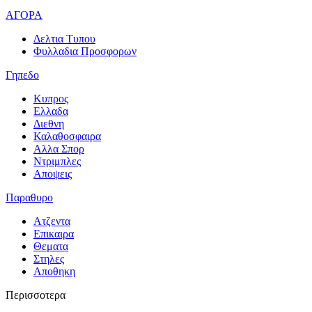
ΑΓΟΡΑ
Δελτια Τυπου
Φυλλαδια Προσφορων
Γηπεδο
Κυπρος
Ελλαδα
Διεθνη
Καλαθοσφαιρα
Αλλα Σπορ
Ντριμπλες
Αποψεις
Παραθυρο
Ατζεντα
Επικαιρα
Θεματα
Στηλες
Αποθηκη
Περισσοτερα