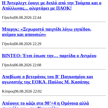
H Άντερλεχτ έφυγε με διπλό από την Τούμπα και ο
Απόλλωνας... φλερτάρει με ΠΑΟΚ!
Γήπεδο
|
06.08.2026 22:44
Μπεργκ: «Ξεχωριστό παιχνίδι λόγω γηπέδου,
ανέμου και απουσιών»
Γήπεδο
|
06.08.2026 22:29
ΒΙΝΤΕΟ: Έτσι έσωσε την… παρτίδα ο Αντρέου
Γήπεδο
|
06.08.2026 22:08
Απεβίωσε ο βετεράνος του Β' Παγκοσμίου και
αγωνιστής της ΕΟΚΑ, Παύλος Μ. Κασάπης
Κύπρος
|
06.08.2026 22:02
Απέφυγε το κάζο στο 90’+4 η Ομόνοια αλλά