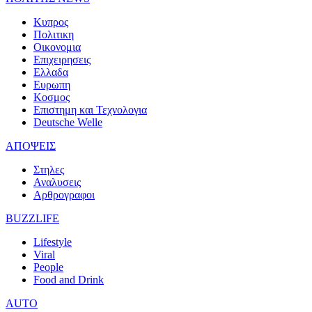
Κυπρος
Πολιτικη
Οικονομια
Επιχειρησεις
Ελλαδα
Ευρωπη
Κοσμος
Επιστημη και Τεχνολογια
Deutsche Welle
ΑΠΟΨΕΙΣ
Στηλες
Αναλυσεις
Αρθρογραφοι
BUZZLIFE
Lifestyle
Viral
People
Food and Drink
AUTO