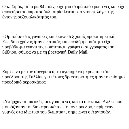
Ο κ. Σιράκ, σήμερα 84 ετών, είχε μια σειρά από ερωμένες και είχε
αποκτήσει το παρατσούκλι «τρία λεπτά στο ντους» λόγω της
έντονης σεξουαλικότητάς του.
«Ορμούσε στις γυναίκες και έκανε σεξ χωρίς προκαταρκτικά.
Επειδή ο χρόνος ήταν πιεστικός και επειδή η ποσότητα είχε
προβάδισμα έναντι της ποιότητας», γράφει ο συγγραφέας του
βιβλίου, σύμφωνα με τη βρετανική Daily Mail.
Σύμφωνα με τον συγγραφέα, το αγαπημένο μέρος του τότε
προέδρου της Γαλλίας για τέτοιες δραστηριότητες ήταν το επίσημο
προεδρικό αεροσκάφος.
«Υπήρχαν οι τακτικές, οι αγαπημένες και τα ορεκτικά. Άλλες που
μοιράζονταν το ίδιο αεροσκάφος με τον πρόεδρο, περίμεναν
γυμνές στα ιδιωτικά του δωμάτια», σημειώνει ο Αρντουάν.