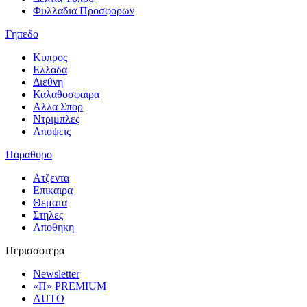
Φυλλαδια Προσφορων
Γηπεδο
Κυπρος
Ελλαδα
Διεθνη
Καλαθοσφαιρα
Αλλα Σπορ
Ντριμπλες
Αποψεις
Παραθυρο
Ατζεντα
Επικαιρα
Θεματα
Στηλες
Αποθηκη
Περισσοτερα
Newsletter
«Π» PREMIUM
AUTO