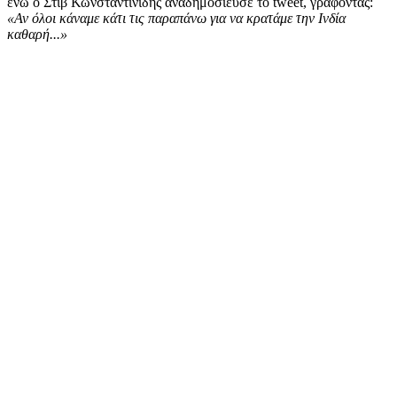
ενώ ο Στιβ Κωνσταντινίδης αναδημοσίευσε το tweet, γράφοντας:
«Αν όλοι κάναμε κάτι τις παραπάνω για να κρατάμε την Ινδία
καθαρή...»