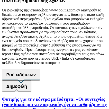
Πολιτική Δημοσίευσης Σχολίων
Οι ιδιοκτήτες της ιστοσελίδας www.politis.com.cy διατηρούν το
δικαίωμα να αφαιρούν σχόλια αναγνωστών, δυσφημιστικού και/ή
υβριστικού περιεχομένου, ή/και σχόλια που μπορούν να εκληφθεί
ότι υποκινούν το μίσος/τον ρατσισμό ή που παραβιάζουν
οποιαδήποτε άλλη νομοθεσία. Οι συντάκτες των σχολίων αυτών
ευθύνονται προσωπικά για την δημοσίευση τους. Αν κάποιος
αναγνώστης/συντάκτης σχολίου, το οποίο αφαιρείται, θεωρεί ότι
έχει στοιχεία που αποδεικνύουν το αληθές του περιεχομένου του,
μπορεί να τα αποστείλει στην διεύθυνση της ιστοσελίδας για να
διερευνηθούν. Προτρέπουμε τους αναγνώστες μας να κάνουν
report / flag σχόλια που πιστεύουν ότι παραβιάζουν τους πιο πάνω
κανόνες. Σχόλια που περιέχουν URL / links σε οποιαδήποτε
σελίδα, δεν δημοσιεύονται αυτόματα.
Ροή ειδήσεων
Δημοφιλή
Φυτιρής για την κόντρα με Ισότητα: «Οι συντεχνίες
έχουν δικαίωμα να διαφωνούν, όχι να καθορίζουν τις