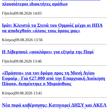
πλουσιότεροι ιδιοκτήτες ομάδων
Γήπεδο
|
09.08.2026 14:03
Ιράν: Κλειστά τα Στενά του Ορμούζ μέχρι οι ΗΠΑ
να αποδεχθούν «όλους τους όρους μας»
Κόσμος
|
09.08.2026 13:56
Η Λίβερπουλ «φουλάρει» για εξτρέμ της Παρί
Γήπεδο
|
09.08.2026 13:46
«Πράσινο» για τον δρόμο προς τη Μονή Αγίου
Εφραίμ - Για €27.000 από την Επαρχιακή Διοίκηση
Πάφου, δεσμέυτηκε ο Μυριάνθους
Κύπρος
|
09.08.2026 13:41
Νέα πυρά κυβέρνησης: Κατηγορεί ΔΗΣΥ και ΑΚΕΛ