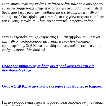
O πρωθυπουργός της Ινδίας Ναρέντρα Μόντι κάλεσε ολόκληρο το
έθνος να συμμετάσχει στην εκστρατεία με ονομασία Swachhata Hi
Seva, που έχει στόχο τον... καθαρισμό της χώρας, ώστε η εθνική
εορτή στις 2 Οκτωβρίου για την επέτειο της γέννησης του «πατέρα»
του έθνους, Μαχάτμα Γκάντι, να εορταστεί με πρέπον τρόπο.
Στην εκστρατεία, που ξεκίνησε στις 15 Σεπτεμβρίου, συμμετέχει
και η εθνική ποδοσφαίρου της Ινδίας, με τον Αγγλοκύπριο
προπονητή της, Στιβ Κωνσταντινίδη και τους ποδοσφαιριστές του,
να έχουν πιάσει ήδη δουλειά!
Πρόεδρος κυπριακής ομάδας δεν προσέλαβε τον Στιβ για
σκανδαλώδη λόγο
Όταν ο Στιβ Κωνσταντινίδης εκνεύρισε τον Ρομπέρτο Κάρλος
Για το γεγονός ενημέρωσε η ποδοσφαιρική ομοσπονδία της χώρας,