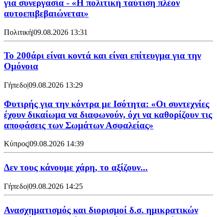
για συνεργασία - «Η πολιτική ταύτιση πλέον
αυτοεπιβεβαιώνεται»
Πολιτική
|
09.08.2026 13:31
Το 200άρι είναι κοντά και είναι επίτευγμα για την
Ομόνοια
Γήπεδο
|
09.08.2026 13:29
Φυτιρής για την κόντρα με Ισότητα: «Οι συντεχνίες
έχουν δικαίωμα να διαφωνούν, όχι να καθορίζουν τις
αποφάσεις των Σωμάτων Ασφαλείας»
Κύπρος
|
09.08.2026 14:39
Δεν τους κάνουμε χάρη, το αξίζουν...
Γήπεδο
|
09.08.2026 14:25
Ανασχηματισμός και διορισμοί δ.σ. ημικρατικών