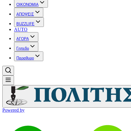
OIKONOMIA
ΑΠΟΨΕΙΣ
BUZZLIFE
AUTO
ΑΓΟΡΑ
Γηπεδο
Παραθυρο
Powered by