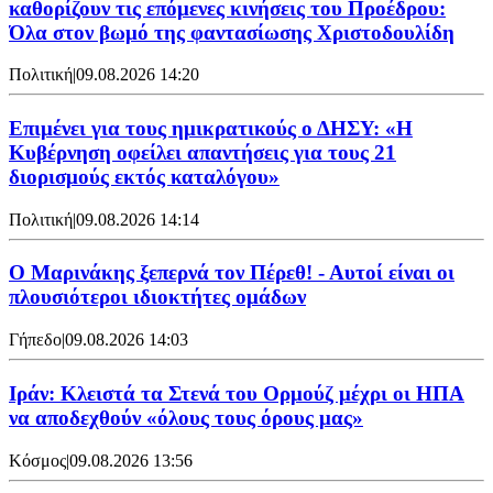
καθορίζουν τις επόμενες κινήσεις του Προέδρου:
Όλα στον βωμό της φαντασίωσης Χριστοδουλίδη
Πολιτική
|
09.08.2026 14:20
Επιμένει για τους ημικρατικούς ο ΔΗΣΥ: «Η
Κυβέρνηση οφείλει απαντήσεις για τους 21
διορισμούς εκτός καταλόγου»
Πολιτική
|
09.08.2026 14:14
Ο Μαρινάκης ξεπερνά τον Πέρεθ! - Αυτοί είναι οι
πλουσιότεροι ιδιοκτήτες ομάδων
Γήπεδο
|
09.08.2026 14:03
Ιράν: Κλειστά τα Στενά του Ορμούζ μέχρι οι ΗΠΑ
να αποδεχθούν «όλους τους όρους μας»
Κόσμος
|
09.08.2026 13:56