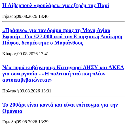
Η Λίβερπουλ «φουλάρει» για εξτρέμ της Παρί
Γήπεδο
|
09.08.2026 13:46
«Πράσινο» για τον δρόμο προς τη Μονή Αγίου
Εφραίμ - Για €27.000 από την Επαρχιακή Διοίκηση
Πάφου, δεσμέυτηκε ο Μυριάνθους
Κύπρος
|
09.08.2026 13:41
Νέα πυρά κυβέρνησης: Κατηγορεί ΔΗΣΥ και ΑΚΕΛ
για συνεργασία - «Η πολιτική ταύτιση πλέον
αυτοεπιβεβαιώνεται»
Πολιτική
|
09.08.2026 13:31
Το 200άρι είναι κοντά και είναι επίτευγμα για την
Ομόνοια
Γήπεδο
|
09.08.2026 13:29