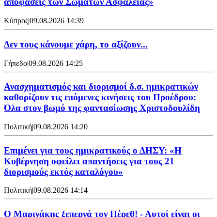
αποφάσεις των Σωμάτων Ασφαλείας»
Κύπρος
|
09.08.2026 14:39
Δεν τους κάνουμε χάρη, το αξίζουν...
Γήπεδο
|
09.08.2026 14:25
Ανασχηματισμός και διορισμοί δ.σ. ημικρατικών
καθορίζουν τις επόμενες κινήσεις του Προέδρου:
Όλα στον βωμό της φαντασίωσης Χριστοδουλίδη
Πολιτική
|
09.08.2026 14:20
Επιμένει για τους ημικρατικούς ο ΔΗΣΥ: «Η
Κυβέρνηση οφείλει απαντήσεις για τους 21
διορισμούς εκτός καταλόγου»
Πολιτική
|
09.08.2026 14:14
Ο Μαρινάκης ξεπερνά τον Πέρεθ! - Αυτοί είναι οι