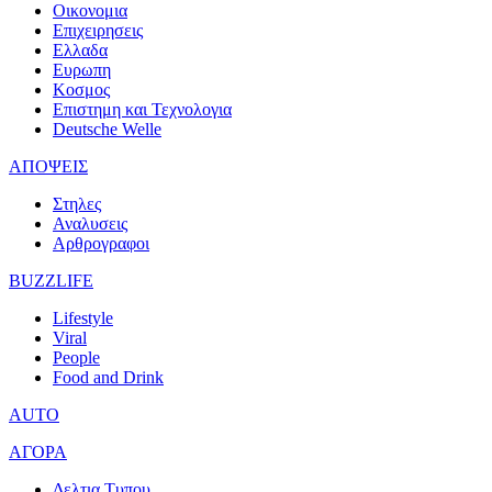
Οικονομια
Επιχειρησεις
Ελλαδα
Ευρωπη
Κοσμος
Επιστημη και Τεχνολογια
Deutsche Welle
ΑΠΟΨΕΙΣ
Στηλες
Αναλυσεις
Αρθρογραφοι
BUZZLIFE
Lifestyle
Viral
People
Food and Drink
AUTO
ΑΓΟΡΑ
Δελτια Τυπου