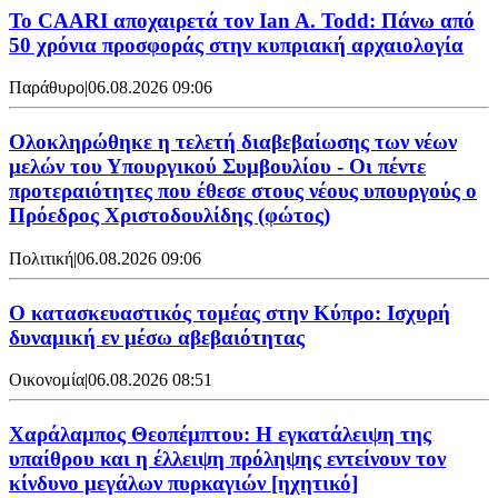
Το CAARI αποχαιρετά τον Ian A. Todd: Πάνω από
50 χρόνια προσφοράς στην κυπριακή αρχαιολογία
Παράθυρο
|
06.08.2026 09:06
Ολοκληρώθηκε η τελετή διαβεβαίωσης των νέων
μελών του Υπουργικού Συμβουλίου - Οι πέντε
προτεραιότητες που έθεσε στους νέους υπουργούς ο
Πρόεδρος Χριστοδουλίδης (φώτος)
Πολιτική
|
06.08.2026 09:06
Ο κατασκευαστικός τομέας στην Κύπρο: Ισχυρή
δυναμική εν μέσω αβεβαιότητας
Οικονομία
|
06.08.2026 08:51
Χαράλαμπος Θεοπέμπτου: Η εγκατάλειψη της
υπαίθρου και η έλλειψη πρόληψης εντείνουν τον
κίνδυνο μεγάλων πυρκαγιών [ηχητικό]