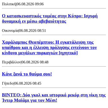
Πολιτική
|
06.08.2026 09:06
Ο κατασκευαστικός τομέας στην Κύπρο: Ισχυρή
δυναμική εν μέσω αβεβαιότητας
Οικονομία
|
06.08.2026 08:51
Χαράλαμπος Θεοπέμπτου: Η εγκατάλειψη της
υπαίθρου και η έλλειψη πρόληψης εντείνουν τον
κίνδυνο μεγάλων πυρκαγιών [ηχητικό]
Περιβάλλον
|
06.08.2026 08:48
Κάνε ξανά το θαύμα σου!
Γήπεδο
|
06.08.2026 08:45
ΒΙΝΤΕΟ: Δύο γκολ και ιστορικό ρεκόρ στη νίκη της
Ίντερ Μαϊάμι για τον Μέσι!