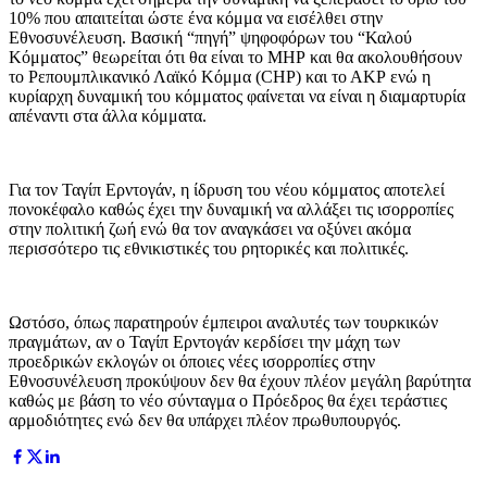
10% που απαιτείται ώστε ένα κόμμα να εισέλθει στην
Εθνοσυνέλευση. Βασική “πηγή” ψηφοφόρων του “Καλού
Κόμματος” θεωρείται ότι θα είναι το ΜΗΡ και θα ακολουθήσουν
το Ρεπουμπλικανικό Λαϊκό Κόμμα (CHP) και το ΑΚΡ ενώ η
κυρίαρχη δυναμική του κόμματος φαίνεται να είναι η διαμαρτυρία
απέναντι στα άλλα κόμματα.
Για τον Ταγίπ Ερντογάν, η ίδρυση του νέου κόμματος αποτελεί
πονοκέφαλο καθώς έχει την δυναμική να αλλάξει τις ισορροπίες
στην πολιτική ζωή ενώ θα τον αναγκάσει να οξύνει ακόμα
περισσότερο τις εθνικιστικές του ρητορικές και πολιτικές.
Ωστόσο, όπως παρατηρούν έμπειροι αναλυτές των τουρκικών
πραγμάτων, αν ο Ταγίπ Ερντογάν κερδίσει την μάχη των
προεδρικών εκλογών οι όποιες νέες ισορροπίες στην
Εθνοσυνέλευση προκύψουν δεν θα έχουν πλέον μεγάλη βαρύτητα
καθώς με βάση το νέο σύνταγμα ο Πρόεδρος θα έχει τεράστιες
αρμοδιότητες ενώ δεν θα υπάρχει πλέον πρωθυπουργός.