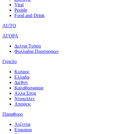
Viral
People
Food and Drink
AUTO
ΑΓΟΡΑ
Δελτια Τυπου
Φυλλαδια Προσφορων
Γηπεδο
Κυπρος
Ελλαδα
Διεθνη
Καλαθοσφαιρα
Αλλα Σπορ
Ντριμπλες
Αποψεις
Παραθυρο
Ατζεντα
Επικαιρα