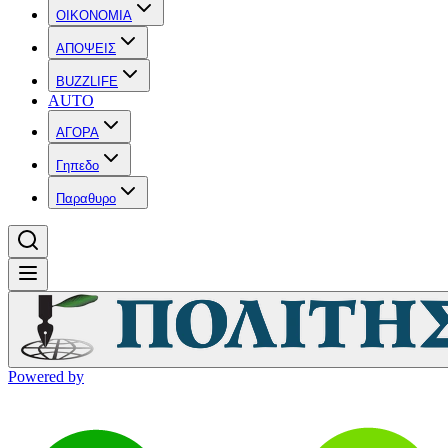
OIKONOMIA
ΑΠΟΨΕΙΣ
BUZZLIFE
AUTO
ΑΓΟΡΑ
Γηπεδο
Παραθυρο
Powered by