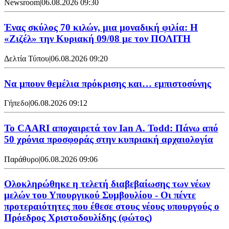
Newsroom
|
06.08.2026 09:30
Ένας σκύλος 70 κιλών, μια μοναδική φιλία: Η
«Ζιζέλ» την Κυριακή 09/08 με τον ΠΟΛΙΤΗ
Δελτία Τύπου
|
06.08.2026 09:20
Να μπουν θεμέλια πρόκρισης και… εμπιστοσύνης
Γήπεδο
|
06.08.2026 09:12
Το CAARI αποχαιρετά τον Ian A. Todd: Πάνω από
50 χρόνια προσφοράς στην κυπριακή αρχαιολογία
Παράθυρο
|
06.08.2026 09:06
Ολοκληρώθηκε η τελετή διαβεβαίωσης των νέων
μελών του Υπουργικού Συμβουλίου - Οι πέντε
προτεραιότητες που έθεσε στους νέους υπουργούς ο
Πρόεδρος Χριστοδουλίδης (φώτος)