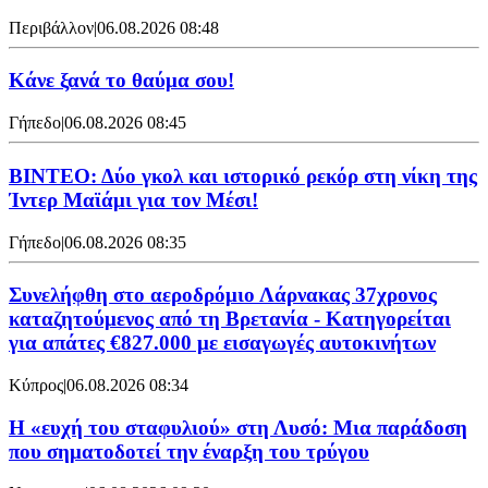
Περιβάλλον
|
06.08.2026 08:48
Κάνε ξανά το θαύμα σου!
Γήπεδο
|
06.08.2026 08:45
ΒΙΝΤΕΟ: Δύο γκολ και ιστορικό ρεκόρ στη νίκη της
Ίντερ Μαϊάμι για τον Μέσι!
Γήπεδο
|
06.08.2026 08:35
Συνελήφθη στο αεροδρόμιο Λάρνακας 37χρονος
καταζητούμενος από τη Βρετανία - Κατηγορείται
για απάτες €827.000 με εισαγωγές αυτοκινήτων
Κύπρος
|
06.08.2026 08:34
Η «ευχή του σταφυλιού» στη Λυσό: Μια παράδοση
που σηματοδοτεί την έναρξη του τρύγου