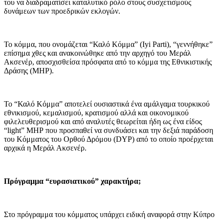
του να διαδραματίσει καταλυτικό ρόλο στους συσχετισμούς
δυνάμεων των προεδρικών εκλογών.
Το κόμμα, που ονομάζεται “Καλό Κόμμα” (Iyi Parti), “γεννήθηκε”
επίσημα χθες και ανακοινώθηκε από την αρχηγό του Μεράλ
Ακσενέρ, αποσχισθείσα πρόσφατα από το κόμμα της Εθνικιστικής
Δράσης (ΜΗΡ).
Το “Καλό Κόμμα” αποτελεί ουσιαστικά ένα αμάλγαμα τουρκικού
εθνικισμού, κεμαλισμού, κρατισμού αλλά και οικονομικού
φιλελευθερισμού και από αναλυτές θεωρείται ήδη ως ένα είδος
“light” ΜΗΡ που προσπαθεί να συνδυάσει και την δεξιά παράδοση
του Κόμματος του Ορθού Δρόμου (DYP) από το οποίο προέρχεται
αρχικά η Μεράλ Ακσενέρ.
Πρόγραμμα “ευρασιατικού” χαρακτήρα;
Στο πρόγραμμα του κόμματος υπάρχει ειδική αναφορά στην Κύπρο