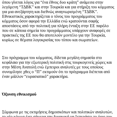
όπου γίνεται λόγος για “ένα έθνος δυο κράτη” ανάμεσα στην
λεγόμενη “ΤΔΒΚ” και στην Τουρκία και για στήριξη του κόμματος
για μια ανεξάρτητη και διεθνώς αναγνωρισμένη “ΤΔΒΚ”.
Εθνικιστικός χαρακτηρίζεται ο τόνος του προγράμματος του
κόμματος όσον αφορά την Ελλάδα ενώ κρατούνται σαφής
αποστάσεις από την πολιτική για πλήρη ένταξη στην ΕΕ παρόλο
που σε κάποια σημεία του προγράμματος υπάρχουν αναφορές σε
πρακτικές της ΕΕ που θα αποτελούν μοντέλο για την Τουρκία,
κυρίως σε θέματα λογοκρισίας του τύπου και σωματείων.
Στο πρόγραμμα του κόμματος, δίδεται μεγάλη σημασία στο
κεφάλαιο για την εξωτερική πολιτική στις τουρκογενείς χώρες και
στην Μέση Ανατολή ενώ έμπειροι αναλυτές με τους οποίους
συνομίλησε χθες ο “Π” εκτιμούν ότι το πρόγραμμα διέπεται από
έναν μάλλον “ευρασιατικό” χαρακτήρα.
Όξυνση εθνικισμού
Σύμφωνα με τις εκτιμήσεις δημοσκόπων και πολιτικών αναλυτών,
το νέο κόμμα έχει σήμερα την δυναμική να ξεπεράσει το όριο του