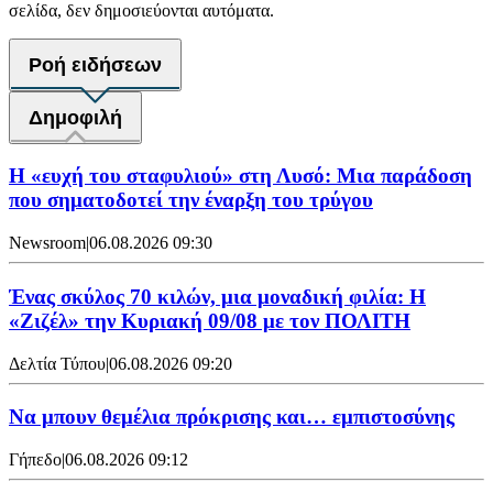
σελίδα, δεν δημοσιεύονται αυτόματα.
Ροή ειδήσεων
Δημοφιλή
Η «ευχή του σταφυλιού» στη Λυσό: Μια παράδοση
που σηματοδοτεί την έναρξη του τρύγου
Newsroom
|
06.08.2026 09:30
Ένας σκύλος 70 κιλών, μια μοναδική φιλία: Η
«Ζιζέλ» την Κυριακή 09/08 με τον ΠΟΛΙΤΗ
Δελτία Τύπου
|
06.08.2026 09:20
Να μπουν θεμέλια πρόκρισης και… εμπιστοσύνης
Γήπεδο
|
06.08.2026 09:12