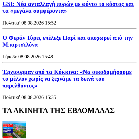
GSI: Νέα ανταλλαγή πυρών με φόντο το κόστος και
τα «μεγάλα συμφέροντα»
Πολιτική
|
08.08.2026 15:52
Ο Φεράν Τόρες επέλεξε Παρί και αποχωρεί από την
Μπαρτσελόνα
Γήπεδο
|
08.08.2026 15:48
Έρχιουρμαν από τα Κόκκινα: «Να οικοδομήσουμε
το μέλλον χωρίς να ξεχνάμε τα δεινά του
παρελθόντος»
Πολιτική
|
08.08.2026 15:35
ΤΑ ΑΚΙΝΗΤΑ ΤΗΣ ΕΒΔΟΜΑΔΑΣ