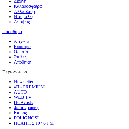
Διεθνη
Καλαθοσφαιρα
Αλλα Σπορ
Ντριμπλες
Αποψεις
Παραθυρο
Ατζεντα
Επικαιρα
Θεματα
Στηλες
Αποθηκη
Περισσοτερα
Newsletter
«Π» PREMIUM
AUTO
WEB TV
ΠΟΛcasts
Φωτογραφιες
Καιρος
POLIGNOSI
ΠΟΛΙΤΗΣ 107.6 FM