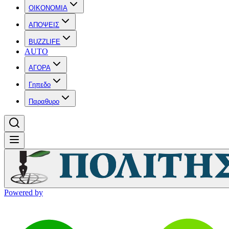
OIKONOMIA
ΑΠΟΨΕΙΣ
BUZZLIFE
AUTO
ΑΓΟΡΑ
Γηπεδο
Παραθυρο
Powered by