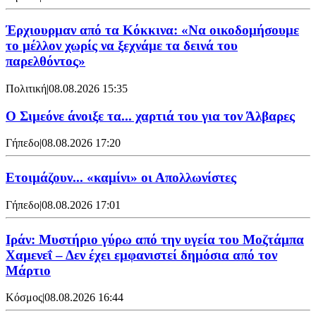
Έρχιουρμαν από τα Κόκκινα: «Να οικοδομήσουμε
το μέλλον χωρίς να ξεχνάμε τα δεινά του
παρελθόντος»
Πολιτική
|
08.08.2026 15:35
Ο Σιμεόνε άνοιξε τα... χαρτιά του για τον Άλβαρες
Γήπεδο
|
08.08.2026 17:20
Ετοιμάζουν... «καμίνι» οι Απολλωνίστες
Γήπεδο
|
08.08.2026 17:01
Ιράν: Μυστήριο γύρω από την υγεία του Μοζτάμπα
Χαμενεΐ – Δεν έχει εμφανιστεί δημόσια από τον
Μάρτιο
Κόσμος
|
08.08.2026 16:44