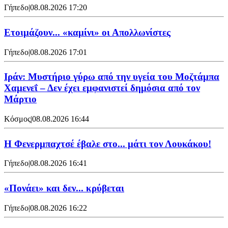
Γήπεδο
|
08.08.2026 17:20
Ετοιμάζουν... «καμίνι» οι Απολλωνίστες
Γήπεδο
|
08.08.2026 17:01
Ιράν: Μυστήριο γύρω από την υγεία του Μοζτάμπα
Χαμενεΐ – Δεν έχει εμφανιστεί δημόσια από τον
Μάρτιο
Κόσμος
|
08.08.2026 16:44
Η Φενερμπαχτσέ έβαλε στο... μάτι τον Λουκάκου!
Γήπεδο
|
08.08.2026 16:41
«Πονάει» και δεν... κρύβεται
Γήπεδο
|
08.08.2026 16:22