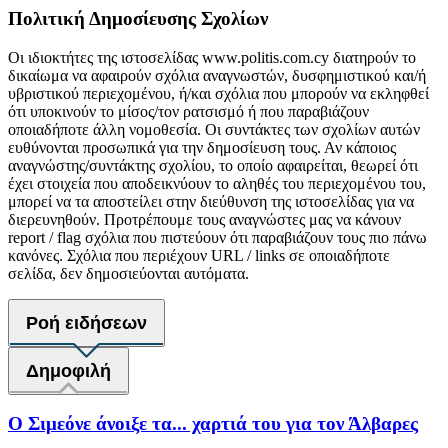
Πολιτική Δημοσίευσης Σχολίων
Οι ιδιοκτήτες της ιστοσελίδας www.politis.com.cy διατηρούν το
δικαίωμα να αφαιρούν σχόλια αναγνωστών, δυσφημιστικού και/ή
υβριστικού περιεχομένου, ή/και σχόλια που μπορούν να εκληφθεί
ότι υποκινούν το μίσος/τον ρατσισμό ή που παραβιάζουν
οποιαδήποτε άλλη νομοθεσία. Οι συντάκτες των σχολίων αυτών
ευθύνονται προσωπικά για την δημοσίευση τους. Αν κάποιος
αναγνώστης/συντάκτης σχολίου, το οποίο αφαιρείται, θεωρεί ότι
έχει στοιχεία που αποδεικνύουν το αληθές του περιεχομένου του,
μπορεί να τα αποστείλει στην διεύθυνση της ιστοσελίδας για να
διερευνηθούν. Προτρέπουμε τους αναγνώστες μας να κάνουν
report / flag σχόλια που πιστεύουν ότι παραβιάζουν τους πιο πάνω
κανόνες. Σχόλια που περιέχουν URL / links σε οποιαδήποτε
σελίδα, δεν δημοσιεύονται αυτόματα.
Ροή ειδήσεων
Δημοφιλή
Ο Σιμεόνε άνοιξε τα... χαρτιά του για τον Άλβαρες