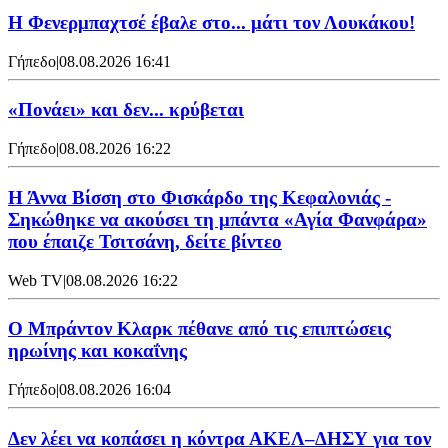
Η Φενερμπαχτσέ έβαλε στο... μάτι τον Λουκάκου!
Γήπεδο
|
08.08.2026 16:41
«Πονάει» και δεν... κρύβεται
Γήπεδο
|
08.08.2026 16:22
Η Άννα Βίσση στο Φισκάρδο της Κεφαλονιάς -
Σηκώθηκε να ακούσει τη μπάντα «Αγία Φανφάρα»
που έπαιζε Τσιτσάνη, δείτε βίντεο
Web TV
|
08.08.2026 16:22
Ο Μπράντον Κλαρκ πέθανε από τις επιπτώσεις
ηρωίνης και κοκαΐνης
Γήπεδο
|
08.08.2026 16:04
Δεν λέει να κοπάσει η κόντρα ΑΚΕΛ–ΔΗΣΥ για τον