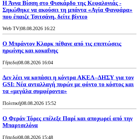
Η Άννα Βίσση στο Φισκάρδο της Κεφαλονιάς -
Σηκώθηκε να ακούσει τη μπάντα «Αγία Φανφάρα»
που έπαιζε Τσιτσάνη, δείτε βίντεο
Web TV
|
08.08.2026 16:22
Ο Μπράντον Κλαρκ πέθανε από τις επιπτώσεις
ηρωίνης και κοκαΐνης
Γήπεδο
|
08.08.2026 16:04
Δεν λέει να κοπάσει η κόντρα ΑΚΕΛ–ΔΗΣΥ για τον
GSI: Νέα ανταλλαγή πυρών με φόντο το κόστος και
τα «μεγάλα συμφέροντα»
Πολιτική
|
08.08.2026 15:52
Ο Φεράν Τόρες επέλεξε Παρί και αποχωρεί από την
Μπαρτσελόνα
Γήπεδο
|
08.08.2026 15:48