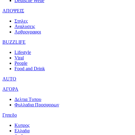
Deutsche Welle
ΑΠΟΨΕΙΣ
Στηλες
Αναλυσεις
Αρθρογραφοι
BUZZLIFE
Lifestyle
Viral
People
Food and Drink
AUTO
ΑΓΟΡΑ
Δελτια Τυπου
Φυλλαδια Προσφορων
Γηπεδο
Κυπρος
Ελλαδα