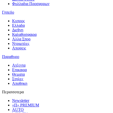
Φυλλαδια Προσφορων
Γηπεδο
Κυπρος
Ελλαδα
Διεθνη
Καλαθοσφαιρα
Αλλα Σπορ
Ντριμπλες
Αποψεις
Παραθυρο
Ατζεντα
Επικαιρα
Θεματα
Στηλες
Αποθηκη
Περισσοτερα
Newsletter
«Π» PREMIUM
AUTO