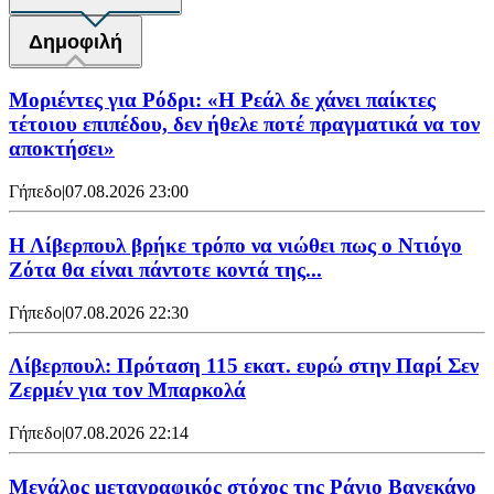
Δημοφιλή
Μοριέντες για Ρόδρι: «Η Ρεάλ δε χάνει παίκτες
τέτοιου επιπέδου, δεν ήθελε ποτέ πραγματικά να τον
αποκτήσει»
Γήπεδο
|
07.08.2026 23:00
Η Λίβερπουλ βρήκε τρόπο να νιώθει πως ο Ντιόγο
Ζότα θα είναι πάντοτε κοντά της...
Γήπεδο
|
07.08.2026 22:30
Λίβερπουλ: Πρόταση 115 εκατ. ευρώ στην Παρί Σεν
Ζερμέν για τον Μπαρκολά
Γήπεδο
|
07.08.2026 22:14
Μεγάλος μεταγραφικός στόχος της Ράγιο Βαγεκάνο