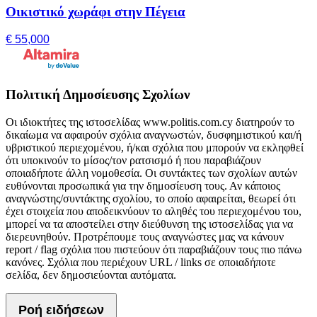
Οικιστικό χωράφι στην Πέγεια
€ 55,000
Πολιτική Δημοσίευσης Σχολίων
Οι ιδιοκτήτες της ιστοσελίδας www.politis.com.cy διατηρούν το
δικαίωμα να αφαιρούν σχόλια αναγνωστών, δυσφημιστικού και/ή
υβριστικού περιεχομένου, ή/και σχόλια που μπορούν να εκληφθεί
ότι υποκινούν το μίσος/τον ρατσισμό ή που παραβιάζουν
οποιαδήποτε άλλη νομοθεσία. Οι συντάκτες των σχολίων αυτών
ευθύνονται προσωπικά για την δημοσίευση τους. Αν κάποιος
αναγνώστης/συντάκτης σχολίου, το οποίο αφαιρείται, θεωρεί ότι
έχει στοιχεία που αποδεικνύουν το αληθές του περιεχομένου του,
μπορεί να τα αποστείλει στην διεύθυνση της ιστοσελίδας για να
διερευνηθούν. Προτρέπουμε τους αναγνώστες μας να κάνουν
report / flag σχόλια που πιστεύουν ότι παραβιάζουν τους πιο πάνω
κανόνες. Σχόλια που περιέχουν URL / links σε οποιαδήποτε
σελίδα, δεν δημοσιεύονται αυτόματα.
Ροή ειδήσεων