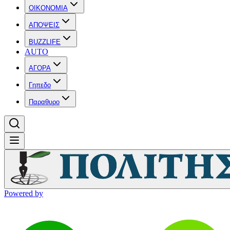
OIKONOMIA
ΑΠΟΨΕΙΣ
BUZZLIFE
AUTO
ΑΓΟΡΑ
Γηπεδο
Παραθυρο
Powered by