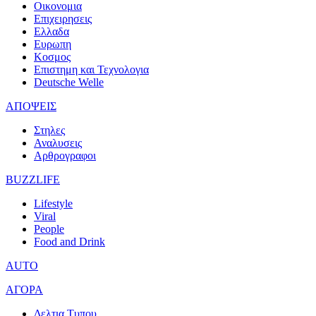
Οικονομια
Επιχειρησεις
Ελλαδα
Ευρωπη
Κοσμος
Επιστημη και Τεχνολογια
Deutsche Welle
ΑΠΟΨΕΙΣ
Στηλες
Αναλυσεις
Αρθρογραφοι
BUZZLIFE
Lifestyle
Viral
People
Food and Drink
AUTO
ΑΓΟΡΑ
Δελτια Τυπου