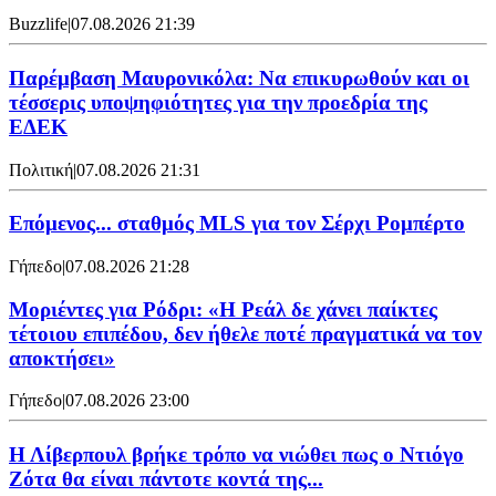
Buzzlife
|
07.08.2026 21:39
Παρέμβαση Μαυρονικόλα: Να επικυρωθούν και οι
τέσσερις υποψηφιότητες για την προεδρία της
ΕΔΕΚ
Πολιτική
|
07.08.2026 21:31
Επόμενος... σταθμός MLS για τον Σέρχι Ρομπέρτο
Γήπεδο
|
07.08.2026 21:28
Μοριέντες για Ρόδρι: «Η Ρεάλ δε χάνει παίκτες
τέτοιου επιπέδου, δεν ήθελε ποτέ πραγματικά να τον
αποκτήσει»
Γήπεδο
|
07.08.2026 23:00
Η Λίβερπουλ βρήκε τρόπο να νιώθει πως ο Ντιόγο
Ζότα θα είναι πάντοτε κοντά της...