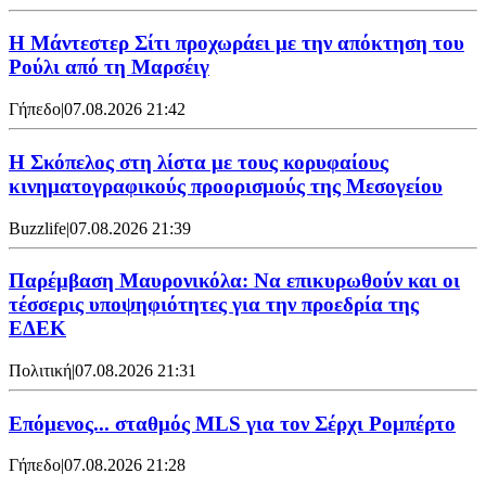
Η Μάντεστερ Σίτι προχωράει με την απόκτηση του
Ρούλι από τη Μαρσέιγ
Γήπεδο
|
07.08.2026 21:42
Η Σκόπελος στη λίστα με τους κορυφαίους
κινηματογραφικούς προορισμούς της Μεσογείου
Buzzlife
|
07.08.2026 21:39
Παρέμβαση Μαυρονικόλα: Να επικυρωθούν και οι
τέσσερις υποψηφιότητες για την προεδρία της
ΕΔΕΚ
Πολιτική
|
07.08.2026 21:31
Επόμενος... σταθμός MLS για τον Σέρχι Ρομπέρτο
Γήπεδο
|
07.08.2026 21:28