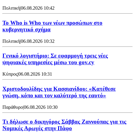
Πολιτική
|
06.08.2026 10:42
Το Who is Who των νέων προσώπων στο
κυβερνητικό σχήμα
Πολιτική
|
06.08.2026 10:32
Γενικό λογιστήριο: Σε εφαρμογή τρεις νέες
ψηφιακές υπηρεσίες μέσω του gov.cy
Κύπρος
|
06.08.2026 10:31
Χριστοδουλίδης για Κασσιανίδου: «Κατέθεσε
γνώση, κόπο και τον καλύτερό της εαυτό»
Παράθυρο
|
06.08.2026 10:30
Τι δήλωσε ο δικηγόρος Σάββας Ζαννούπας για τις
Νομικές Αρωγές στην Πάφο