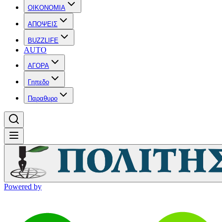
OIKONOMIA
ΑΠΟΨΕΙΣ
BUZZLIFE
AUTO
ΑΓΟΡΑ
Γηπεδο
Παραθυρο
Powered by