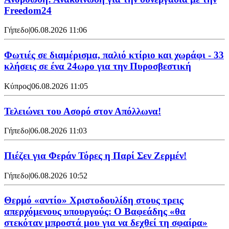
Freedom24
Γήπεδο
|
06.08.2026 11:06
Φωτιές σε διαμέρισμα, παλιό κτίριο και χωράφι - 33
κλήσεις σε ένα 24ωρο για την Πυροσβεστική
Κύπρος
|
06.08.2026 11:05
Τελειώνει του Ασορό στον Απόλλωνα!
Γήπεδο
|
06.08.2026 11:03
Πιέζει για Φεράν Τόρες η Παρί Σεν Ζερμέν!
Γήπεδο
|
06.08.2026 10:52
Θερμό «αντίο» Χριστοδουλίδη στους τρεις
απερχόμενους υπουργούς: Ο Βαφεάδης «θα
στεκόταν μπροστά μου για να δεχθεί τη σφαίρα»