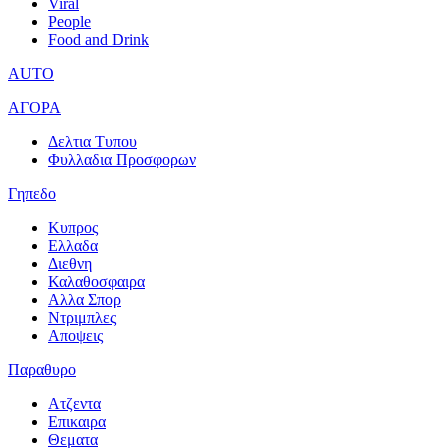
Viral
People
Food and Drink
AUTO
ΑΓΟΡΑ
Δελτια Τυπου
Φυλλαδια Προσφορων
Γηπεδο
Κυπρος
Ελλαδα
Διεθνη
Καλαθοσφαιρα
Αλλα Σπορ
Ντριμπλες
Αποψεις
Παραθυρο
Ατζεντα
Επικαιρα
Θεματα