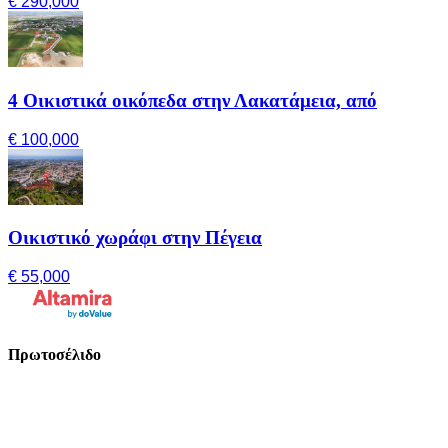
€ 290,000
4 Οικιστικά οικόπεδα στην Λακατάμεια, από
€ 100,000
Οικιστικό χωράφι στην Πέγεια
€ 55,000
Πρωτοσέλιδο