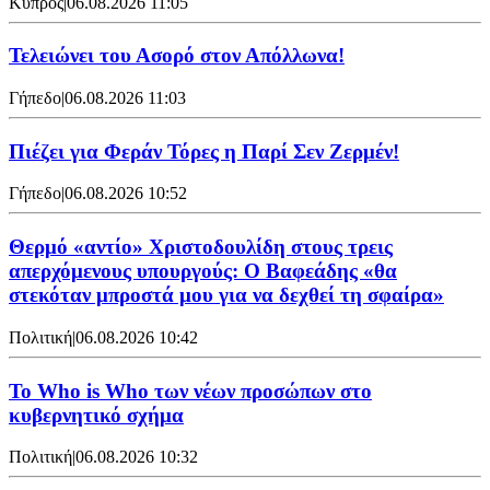
Κύπρος
|
06.08.2026 11:05
Τελειώνει του Ασορό στον Απόλλωνα!
Γήπεδο
|
06.08.2026 11:03
Πιέζει για Φεράν Τόρες η Παρί Σεν Ζερμέν!
Γήπεδο
|
06.08.2026 10:52
Θερμό «αντίο» Χριστοδουλίδη στους τρεις
απερχόμενους υπουργούς: Ο Βαφεάδης «θα
στεκόταν μπροστά μου για να δεχθεί τη σφαίρα»
Πολιτική
|
06.08.2026 10:42
Το Who is Who των νέων προσώπων στο
κυβερνητικό σχήμα
Πολιτική
|
06.08.2026 10:32