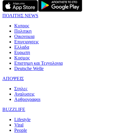
ΠΟΛΙΤΗΣ NEWS
Κυπρος
Πολιτικη
Οικονομια
Επιχειρησεις
Ελλαδα
Ευρωπη
Κοσμος
Επιστημη και Τεχνολογια
Deutsche Welle
ΑΠΟΨΕΙΣ
Στηλες
Αναλυσεις
Αρθρογραφοι
BUZZLIFE
Lifestyle
Viral
People