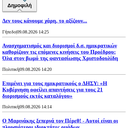
Δημοφιλή
Δεν τους κάνουμε χάρη, το αξίζουν...
Γήπεδο
|
09.08.2026 14:25
Ανασχηματισμός και διορισμοί δ.σ. ημικρατικών
καθορίζουν τις επόμενες κινήσεις του Προέδρου:
Όλα στον βωμό της φαντασίωσης Χριστοδουλίδη
Πολιτική
|
09.08.2026 14:20
Επιμένει για τους ημικρατικούς ο ΔΗΣΥ: «Η
Κυβέρνηση οφείλει απαντήσεις για τους 21
διορισμούς εκτός καταλόγου»
Πολιτική
|
09.08.2026 14:14
Ο Μαρινάκης ξεπερνά τον Πέρεθ! - Αυτοί είναι οι
πλουσιότεροι ιδιοκτήτες ομάδων