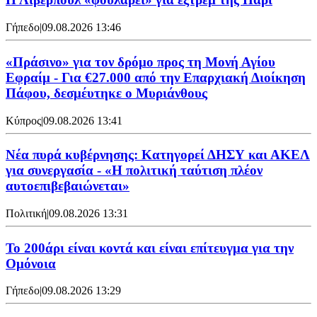
Γήπεδο
|
09.08.2026 13:46
«Πράσινο» για τον δρόμο προς τη Μονή Αγίου
Εφραίμ - Για €27.000 από την Επαρχιακή Διοίκηση
Πάφου, δεσμέυτηκε ο Μυριάνθους
Κύπρος
|
09.08.2026 13:41
Νέα πυρά κυβέρνησης: Κατηγορεί ΔΗΣΥ και ΑΚΕΛ
για συνεργασία - «Η πολιτική ταύτιση πλέον
αυτοεπιβεβαιώνεται»
Πολιτική
|
09.08.2026 13:31
Το 200άρι είναι κοντά και είναι επίτευγμα για την
Ομόνοια
Γήπεδο
|
09.08.2026 13:29