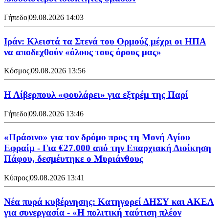
Γήπεδο
|
09.08.2026 14:03
Ιράν: Κλειστά τα Στενά του Ορμούζ μέχρι οι ΗΠΑ
να αποδεχθούν «όλους τους όρους μας»
Κόσμος
|
09.08.2026 13:56
Η Λίβερπουλ «φουλάρει» για εξτρέμ της Παρί
Γήπεδο
|
09.08.2026 13:46
«Πράσινο» για τον δρόμο προς τη Μονή Αγίου
Εφραίμ - Για €27.000 από την Επαρχιακή Διοίκηση
Πάφου, δεσμέυτηκε ο Μυριάνθους
Κύπρος
|
09.08.2026 13:41
Νέα πυρά κυβέρνησης: Κατηγορεί ΔΗΣΥ και ΑΚΕΛ
για συνεργασία - «Η πολιτική ταύτιση πλέον