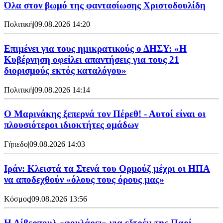
Όλα στον βωμό της φαντασίωσης Χριστοδουλίδη
Πολιτική
|
09.08.2026 14:20
Επιμένει για τους ημικρατικούς ο ΔΗΣΥ: «Η
Κυβέρνηση οφείλει απαντήσεις για τους 21
διορισμούς εκτός καταλόγου»
Πολιτική
|
09.08.2026 14:14
Ο Μαρινάκης ξεπερνά τον Πέρεθ! - Αυτοί είναι οι
πλουσιότεροι ιδιοκτήτες ομάδων
Γήπεδο
|
09.08.2026 14:03
Ιράν: Κλειστά τα Στενά του Ορμούζ μέχρι οι ΗΠΑ
να αποδεχθούν «όλους τους όρους μας»
Κόσμος
|
09.08.2026 13:56
Η Λίβερπουλ «φουλάρει» για εξτρέμ της Παρί