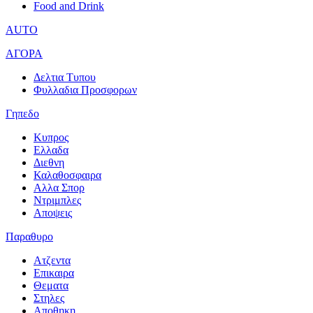
Food and Drink
AUTO
ΑΓΟΡΑ
Δελτια Τυπου
Φυλλαδια Προσφορων
Γηπεδο
Κυπρος
Ελλαδα
Διεθνη
Καλαθοσφαιρα
Αλλα Σπορ
Ντριμπλες
Αποψεις
Παραθυρο
Ατζεντα
Επικαιρα
Θεματα
Στηλες
Αποθηκη