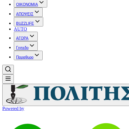
OIKONOMIA
ΑΠΟΨΕΙΣ
BUZZLIFE
AUTO
ΑΓΟΡΑ
Γηπεδο
Παραθυρο
Powered by