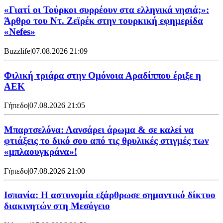
«Γιατί οι Τούρκοι συρρέουν στα ελληνικά νησιά;»:
Άρθρο του Ντ. Ζεϊρέκ στην τουρκική εφημερίδα
«Nefes»
Buzzlife
|
07.08.2026 21:09
Φιλική τριάρα στην Ομόνοια Αραδίππου έριξε η
ΑΕΚ
Γήπεδο
|
07.08.2026 21:05
Μπαρτσελόνα: Λανσάρει άρωμα & σε καλεί να
φτιάξεις το δικό σου από τις θρυλικές στιγμές των
«μπλαουγκράνα»!
Γήπεδο
|
07.08.2026 21:00
Ισπανία: Η αστυνομία εξάρθρωσε σημαντικό δίκτυο
διακινητών στη Μεσόγειο