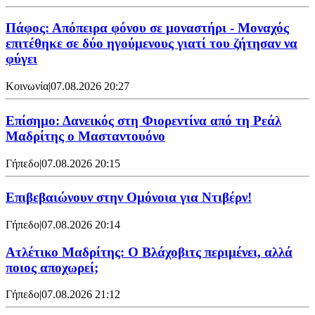
Πάφος: Απόπειρα φόνου σε μοναστήρι - Μοναχός
επιτέθηκε σε δύο ηγούμενους γιατί του ζήτησαν να
φύγει
Κοινωνία
|
07.08.2026 20:27
Επίσημο: Δανεικός στη Φιορεντίνα από τη Ρεάλ
Μαδρίτης ο Μασταντουόνο
Γήπεδο
|
07.08.2026 20:15
Επιβεβαιώνουν στην Ομόνοια για Ντιβέρν!
Γήπεδο
|
07.08.2026 20:14
Ατλέτικο Μαδρίτης: Ο Βλάχοβιτς περιμένει, αλλά
ποιος αποχωρεί;
Γήπεδο
|
07.08.2026 21:12