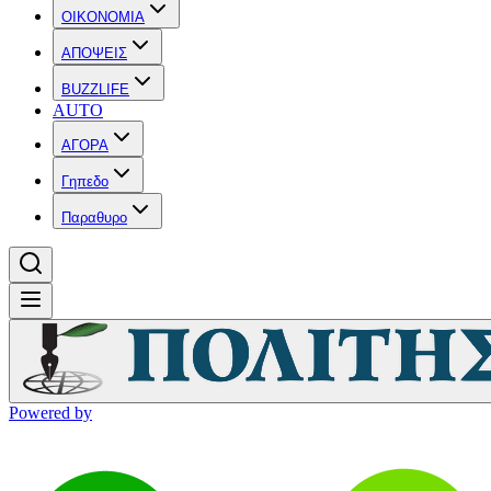
OIKONOMIA
ΑΠΟΨΕΙΣ
BUZZLIFE
AUTO
ΑΓΟΡΑ
Γηπεδο
Παραθυρο
Powered by