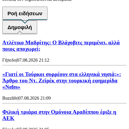
Ροή ειδήσεων
Δημοφιλή
Ατλέτικο Μαδρίτης: Ο Βλάχοβιτς περιμένει, αλλά
ποιος αποχωρεί;
Γήπεδο
|
07.08.2026 21:12
«Γιατί οι Τούρκοι συρρέουν στα ελληνικά νησιά;»:
Άρθρο του Ντ. Ζεϊρέκ στην τουρκική εφημερίδα
«Nefes»
Buzzlife
|
07.08.2026 21:09
Φιλική τριάρα στην Ομόνοια Αραδίππου έριξε η
ΑΕΚ