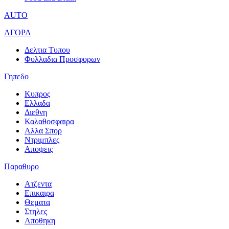
AUTO
ΑΓΟΡΑ
Δελτια Τυπου
Φυλλαδια Προσφορων
Γηπεδο
Κυπρος
Ελλαδα
Διεθνη
Καλαθοσφαιρα
Αλλα Σπορ
Ντριμπλες
Αποψεις
Παραθυρο
Ατζεντα
Επικαιρα
Θεματα
Στηλες
Αποθηκη