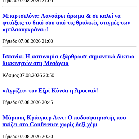
Γήπεδο
|
07.08.2026 21:05
Μπαρτσελόνα: Λανσάρει άρωμα & σε καλεί να
φτιάξεις το δικό σου από τις θρυλικές στιγμές των
«μπλαουγκράνα»!
Γήπεδο
|
07.08.2026 21:00
Ισπανία: Η αστυνομία εξάρθρωσε σημαντικό δίκτυο
διακινητών στη Μεσόγειο
Κόσμος
|
07.08.2026 20:50
«Αγγίζει» τον Εζρί Κόνσα η Άρσεναλ!
Γήπεδο
|
07.08.2026 20:45
Μάριους Κράιγκερ Λιντ: Ο ποδοσφαιριστής που
παίζει στο Conference χωρίς δεξί χέρι
Γήπεδο
|
07.08.2026 20:30