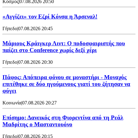
Κόσμος
|
07.08.2026 20:50
«Αγγίζει» τον Εζρί Κόνσα η Άρσεναλ!
Γήπεδο
|
07.08.2026 20:45
Μάριους Κράιγκερ Λιντ: Ο ποδοσφαιριστής που
παίζει στο Conference χωρίς δεξί χέρι
Γήπεδο
|
07.08.2026 20:30
Πάφος: Απόπειρα φόνου σε μοναστήρι - Μοναχός
επιτέθηκε σε δύο ηγούμενους γιατί του ζήτησαν να
φύγει
Κοινωνία
|
07.08.2026 20:27
Επίσημο: Δανεικός στη Φιορεντίνα από τη Ρεάλ
Μαδρίτης ο Μασταντουόνο
Γήπεδο
|
07.08.2026 20:15