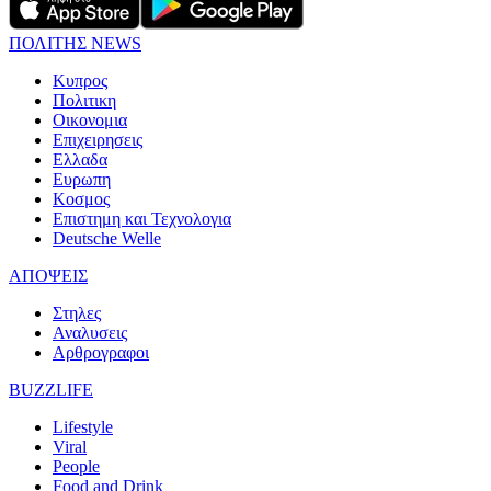
ΠΟΛΙΤΗΣ NEWS
Κυπρος
Πολιτικη
Οικονομια
Επιχειρησεις
Ελλαδα
Ευρωπη
Κοσμος
Επιστημη και Τεχνολογια
Deutsche Welle
ΑΠΟΨΕΙΣ
Στηλες
Αναλυσεις
Αρθρογραφοι
BUZZLIFE
Lifestyle
Viral
People
Food and Drink