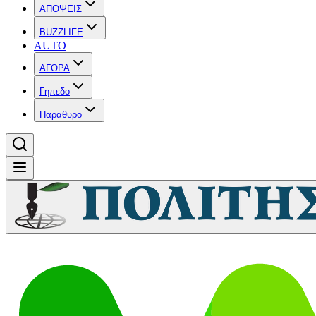
ΑΠΟΨΕΙΣ
BUZZLIFE
AUTO
ΑΓΟΡΑ
Γηπεδο
Παραθυρο