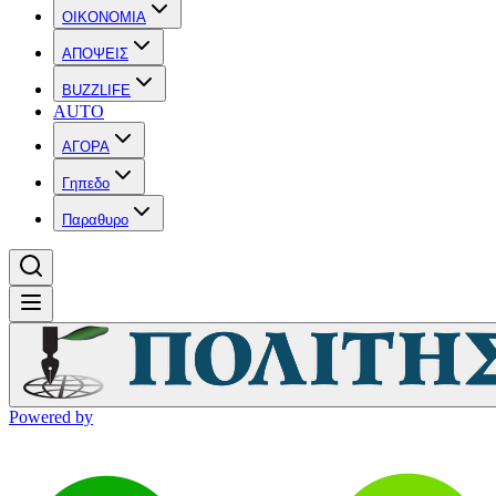
OIKONOMIA
ΑΠΟΨΕΙΣ
BUZZLIFE
AUTO
ΑΓΟΡΑ
Γηπεδο
Παραθυρο
Powered by