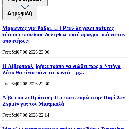
Δημοφιλή
Μοριέντες για Ρόδρι: «Η Ρεάλ δε χάνει παίκτες
τέτοιου επιπέδου, δεν ήθελε ποτέ πραγματικά να τον
αποκτήσει»
Γήπεδο
|
07.08.2026 23:00
Η Λίβερπουλ βρήκε τρόπο να νιώθει πως ο Ντιόγο
Ζότα θα είναι πάντοτε κοντά της...
Γήπεδο
|
07.08.2026 22:30
Λίβερπουλ: Πρόταση 115 εκατ. ευρώ στην Παρί Σεν
Ζερμέν για τον Μπαρκολά
Γήπεδο
|
07.08.2026 22:14