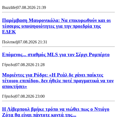
Buzzlife
|
07.08.2026 21:39
Παρέμβαση Μαυρονικόλα: Να επικυρωθούν και οι
τέσσερις υποψηφιότητες για την προεδρία της
ΕΔΕΚ
Πολιτική
|
07.08.2026 21:31
Επόμενος... σταθμός MLS για τον Σέρχι Ρομπέρτο
Γήπεδο
|
07.08.2026 21:28
Μοριέντες για Ρόδρι: «Η Ρεάλ δε χάνει παίκτες
τέτοιου επιπέδου, δεν ήθελε ποτέ πραγματικά να τον
αποκτήσει»
Γήπεδο
|
07.08.2026 23:00
Η Λίβερπουλ βρήκε τρόπο να νιώθει πως ο Ντιόγο
Ζότα θα είναι πάντοτε κοντά της...