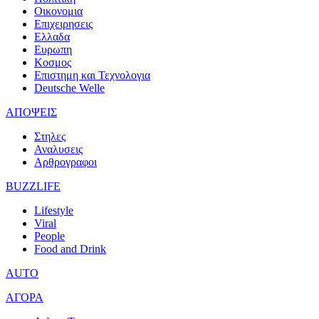
Οικονομια
Επιχειρησεις
Ελλαδα
Ευρωπη
Κοσμος
Επιστημη και Τεχνολογια
Deutsche Welle
ΑΠΟΨΕΙΣ
Στηλες
Αναλυσεις
Αρθρογραφοι
BUZZLIFE
Lifestyle
Viral
People
Food and Drink
AUTO
ΑΓΟΡΑ