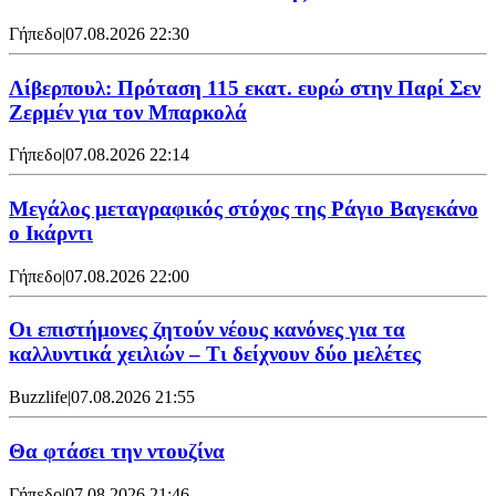
Γήπεδο
|
07.08.2026 22:30
Λίβερπουλ: Πρόταση 115 εκατ. ευρώ στην Παρί Σεν
Ζερμέν για τον Μπαρκολά
Γήπεδο
|
07.08.2026 22:14
Μεγάλος μεταγραφικός στόχος της Ράγιο Βαγεκάνο
ο Ικάρντι
Γήπεδο
|
07.08.2026 22:00
Οι επιστήμονες ζητούν νέους κανόνες για τα
καλλυντικά χειλιών – Τι δείχνουν δύο μελέτες
Buzzlife
|
07.08.2026 21:55
Θα φτάσει την ντουζίνα
Γήπεδο
|
07.08.2026 21:46