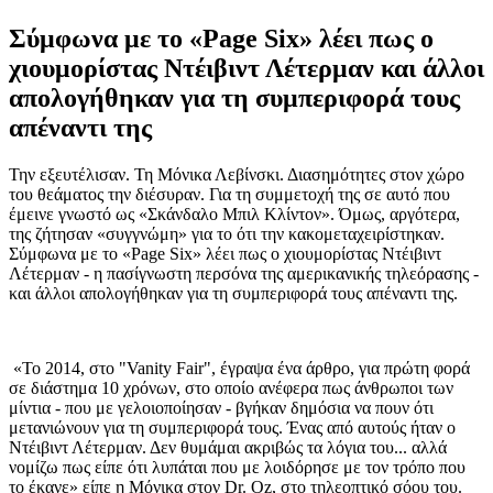
Σύμφωνα με το «Page Six» λέει πως ο
χιουμορίστας Ντέιβιντ Λέτερμαν και άλλοι
απολογήθηκαν για τη συμπεριφορά τους
απέναντι της
Την εξευτέλισαν. Τη Μόνικα Λεβίνσκι. Διασημότητες στον χώρο
του θεάματος την διέσυραν. Για τη συμμετοχή της σε αυτό που
έμεινε γνωστό ως «Σκάνδαλο Μπιλ Κλίντον». Όμως, αργότερα,
της ζήτησαν «συγγνώμη» για το ότι την κακομεταχειρίστηκαν.
Σύμφωνα με το «Page Six» λέει πως ο χιουμορίστας Ντέιβιντ
Λέτερμαν - η πασίγνωστη περσόνα της αμερικανικής τηλεόρασης -
και άλλοι απολογήθηκαν για τη συμπεριφορά τους απέναντι της.
«Το 2014, στο "Vanity Fair", έγραψα ένα άρθρο, για πρώτη φορά
σε διάστημα 10 χρόνων, στο οποίο ανέφερα πως άνθρωποι των
μίντια - που με γελοιοποίησαν - βγήκαν δημόσια να πουν ότι
μετανιώνουν για τη συμπεριφορά τους. Ένας από αυτούς ήταν ο
Ντέιβιντ Λέτερμαν. Δεν θυμάμαι ακριβώς τα λόγια του... αλλά
νομίζω πως είπε ότι λυπάται που με λοιδόρησε με τον τρόπο που
το έκανε» είπε η Μόνικα στον Dr. Oz, στο τηλεοπτικό σόου του.