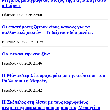
Μεγάλος μεταγραφικός στόχος της Ράγιο Βαγεκάνο
ο Ικάρντι
Γήπεδο
|
07.08.2026 22:00
Οι επιστήμονες ζητούν νέους κανόνες για τα
καλλυντικά χειλιών – Τι δείχνουν δύο μελέτες
Buzzlife
|
07.08.2026 21:55
Θα φτάσει την ντουζίνα
Γήπεδο
|
07.08.2026 21:46
Η Μάντεστερ Σίτι προχωράει με την απόκτηση του
Ρούλι από τη Μαρσέιγ
Γήπεδο
|
07.08.2026 21:42
Η Σκόπελος στη λίστα με τους κορυφαίους
κινηματογραφικούς προορισμούς της Μεσογείου