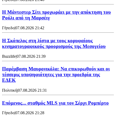
Η Μάντεστερ Σίτι προχωράει με την απόκτηση του
Ρούλι από τη Μαρσέιγ
Γήπεδο
|
07.08.2026 21:42
Η Σκόπελος στη λίστα με τους κορυφαίους
κινηματογραφικούς προορισμούς της Μεσογείου
Buzzlife
|
07.08.2026 21:39
Παρέμβαση Μαυρονικόλα: Να επικυρωθούν και οι
τέσσερις υποψηφιότητες για την προεδρία της
ΕΔΕΚ
Πολιτική
|
07.08.2026 21:31
Επόμενος... σταθμός MLS για τον Σέρχι Ρομπέρτο
Γήπεδο
|
07.08.2026 21:28