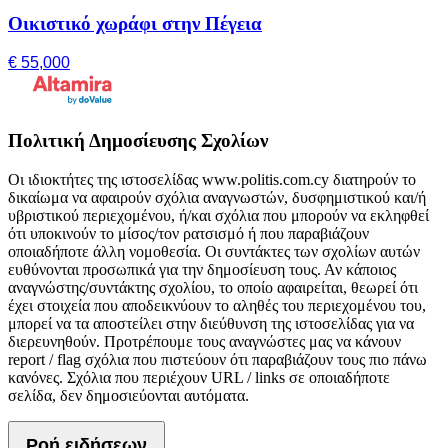
Οικιστικό χωράφι στην Πέγεια
€ 55,000
Πολιτική Δημοσίευσης Σχολίων
Οι ιδιοκτήτες της ιστοσελίδας www.politis.com.cy διατηρούν το
δικαίωμα να αφαιρούν σχόλια αναγνωστών, δυσφημιστικού και/ή
υβριστικού περιεχομένου, ή/και σχόλια που μπορούν να εκληφθεί
ότι υποκινούν το μίσος/τον ρατσισμό ή που παραβιάζουν
οποιαδήποτε άλλη νομοθεσία. Οι συντάκτες των σχολίων αυτών
ευθύνονται προσωπικά για την δημοσίευση τους. Αν κάποιος
αναγνώστης/συντάκτης σχολίου, το οποίο αφαιρείται, θεωρεί ότι
έχει στοιχεία που αποδεικνύουν το αληθές του περιεχομένου του,
μπορεί να τα αποστείλει στην διεύθυνση της ιστοσελίδας για να
διερευνηθούν. Προτρέπουμε τους αναγνώστες μας να κάνουν
report / flag σχόλια που πιστεύουν ότι παραβιάζουν τους πιο πάνω
κανόνες. Σχόλια που περιέχουν URL / links σε οποιαδήποτε
σελίδα, δεν δημοσιεύονται αυτόματα.
Ροή ειδήσεων