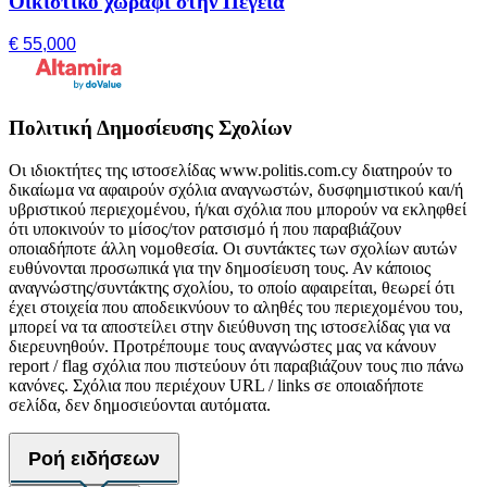
Οικιστικό χωράφι στην Πέγεια
€ 55,000
Πολιτική Δημοσίευσης Σχολίων
Οι ιδιοκτήτες της ιστοσελίδας www.politis.com.cy διατηρούν το
δικαίωμα να αφαιρούν σχόλια αναγνωστών, δυσφημιστικού και/ή
υβριστικού περιεχομένου, ή/και σχόλια που μπορούν να εκληφθεί
ότι υποκινούν το μίσος/τον ρατσισμό ή που παραβιάζουν
οποιαδήποτε άλλη νομοθεσία. Οι συντάκτες των σχολίων αυτών
ευθύνονται προσωπικά για την δημοσίευση τους. Αν κάποιος
αναγνώστης/συντάκτης σχολίου, το οποίο αφαιρείται, θεωρεί ότι
έχει στοιχεία που αποδεικνύουν το αληθές του περιεχομένου του,
μπορεί να τα αποστείλει στην διεύθυνση της ιστοσελίδας για να
διερευνηθούν. Προτρέπουμε τους αναγνώστες μας να κάνουν
report / flag σχόλια που πιστεύουν ότι παραβιάζουν τους πιο πάνω
κανόνες. Σχόλια που περιέχουν URL / links σε οποιαδήποτε
σελίδα, δεν δημοσιεύονται αυτόματα.
Ροή ειδήσεων