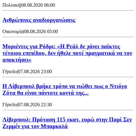
Πολιτική
|
08.08.2026 06:00
Ανθρώπινες αναδιοργανώσεις
Οικονομία
|
08.08.2026 05:00
Μοριέντες για Ρόδρι: «Η Ρεάλ δε χάνει παίκτες
τέτοιου επιπέδου, δεν ήθελε ποτέ πραγματικά να τον
αποκτήσει»
Γήπεδο
|
07.08.2026 23:00
Η Λίβερπουλ βρήκε τρόπο να νιώθει πως ο Ντιόγο
Ζότα θα είναι πάντοτε κοντά της...
Γήπεδο
|
07.08.2026 22:30
Λίβερπουλ: Πρόταση 115 εκατ. ευρώ στην Παρί Σεν
Ζερμέν για τον Μπαρκολά