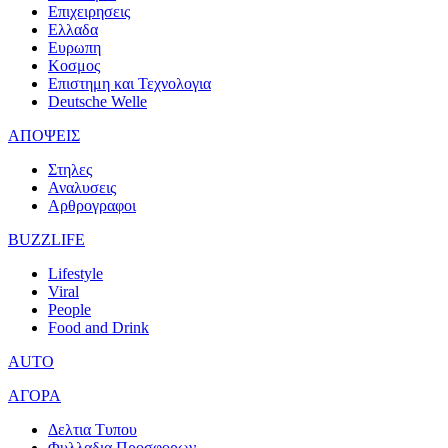
Επιχειρησεις
Ελλαδα
Ευρωπη
Κοσμος
Επιστημη και Τεχνολογια
Deutsche Welle
ΑΠΟΨΕΙΣ
Στηλες
Αναλυσεις
Αρθρογραφοι
BUZZLIFE
Lifestyle
Viral
People
Food and Drink
AUTO
ΑΓΟΡΑ
Δελτια Τυπου
Φυλλαδια Προσφορων