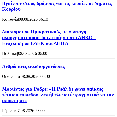
Βγαίνουν στους δρόμους για τις κεραίες οι δημότες
Κουρίου
Κοινωνία
|
08.08.2026 06:10
Διορισμοί σε Ημικρατικούς με συνταγή...
ανασχηματισμού: Ικανοποίηση στο ΔΗΚΟ -
Ενόχληση σε ΕΔΕΚ και ΔΗΠΑ
Πολιτική
|
08.08.2026 06:00
Ανθρώπινες αναδιοργανώσεις
Οικονομία
|
08.08.2026 05:00
Μοριέντες για Ρόδρι: «Η Ρεάλ δε χάνει παίκτες
τέτοιου επιπέδου, δεν ήθελε ποτέ πραγματικά να τον
αποκτήσει»
Γήπεδο
|
07.08.2026 23:00