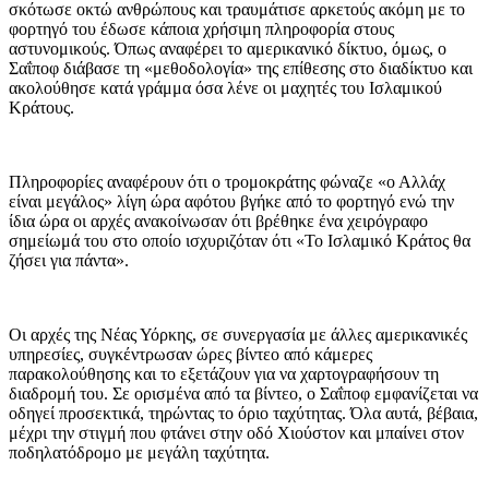
σκότωσε οκτώ ανθρώπους και τραυμάτισε αρκετούς ακόμη με το
φορτηγό του έδωσε κάποια χρήσιμη πληροφορία στους
αστυνομικούς. Όπως αναφέρει το αμερικανικό δίκτυο, όμως, ο
Σαΐποφ διάβασε τη «μεθοδολογία» της επίθεσης στο διαδίκτυο και
ακολούθησε κατά γράμμα όσα λένε οι μαχητές του Ισλαμικού
Κράτους.
Πληροφορίες αναφέρουν ότι ο τρομοκράτης φώναζε «ο Αλλάχ
είναι μεγάλος» λίγη ώρα αφότου βγήκε από το φορτηγό ενώ την
ίδια ώρα οι αρχές ανακοίνωσαν ότι βρέθηκε ένα χειρόγραφο
σημείωμά του στο οποίο ισχυριζόταν ότι «Το Ισλαμικό Κράτος θα
ζήσει για πάντα».
Οι αρχές της Νέας Υόρκης, σε συνεργασία με άλλες αμερικανικές
υπηρεσίες, συγκέντρωσαν ώρες βίντεο από κάμερες
παρακολούθησης και το εξετάζουν για να χαρτογραφήσουν τη
διαδρομή του. Σε ορισμένα από τα βίντεο, ο Σαΐποφ εμφανίζεται να
οδηγεί προσεκτικά, τηρώντας το όριο ταχύτητας. Όλα αυτά, βέβαια,
μέχρι την στιγμή που φτάνει στην οδό Χιούστον και μπαίνει στον
ποδηλατόδρομο με μεγάλη ταχύτητα.