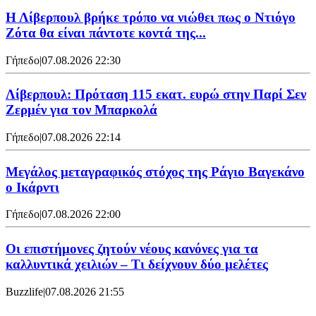
Η Λίβερπουλ βρήκε τρόπο να νιώθει πως ο Ντιόγο
Ζότα θα είναι πάντοτε κοντά της...
Γήπεδο
|
07.08.2026 22:30
Λίβερπουλ: Πρόταση 115 εκατ. ευρώ στην Παρί Σεν
Ζερμέν για τον Μπαρκολά
Γήπεδο
|
07.08.2026 22:14
Μεγάλος μεταγραφικός στόχος της Ράγιο Βαγεκάνο
ο Ικάρντι
Γήπεδο
|
07.08.2026 22:00
Οι επιστήμονες ζητούν νέους κανόνες για τα
καλλυντικά χειλιών – Τι δείχνουν δύο μελέτες
Buzzlife
|
07.08.2026 21:55