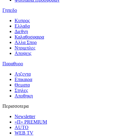
Γηπεδο
Κυπρος
Ελλαδα
Διεθνη
Καλαθοσφαιρα
Αλλα Σπορ
Ντριμπλες
Αποψεις
Παραθυρο
Ατζεντα
Επικαιρα
Θεματα
Στηλες
Αποθηκη
Περισσοτερα
Newsletter
«Π» PREMIUM
AUTO
WEB TV