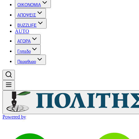
OIKONOMIA
ΑΠΟΨΕΙΣ
BUZZLIFE
AUTO
ΑΓΟΡΑ
Γηπεδο
Παραθυρο
Powered by