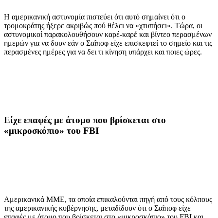
Η αμερικανική αστυνομία πιστεύει ότι αυτό σημαίνει ότι ο
τρομοκράτης ήξερε ακριβώς πού θέλει να «χτυπήσει». Τώρα, οι
αστυνομικοί παρακολουθήσουν καρέ-καρέ και βίντεο περασμένων
ημερών για να δουν εάν ο Σαΐποφ είχε επισκεφτεί το σημείο και τις
περασμένες ημέρες για να δει τι κίνηση υπάρχει και ποιες ώρες.
Είχε επαφές με άτομο που βρίσκεται στο
«μικροσκόπιο» του FBI
Αμερικανικά ΜΜΕ, τα οποία επικαλούνται πηγή από τους κόλπους
της αμερικανικής κυβέρνησης, μεταδίδουν ότι ο Σαΐποφ είχε
επαφές με άτομο που βρίσκεται στο «μικροσκόπιο» του FBI και