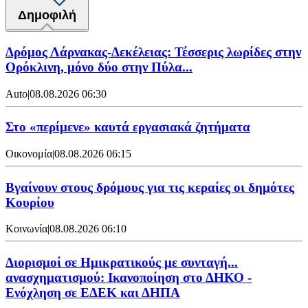
Δημοφιλή
Δρόμος Λάρνακας-Δεκέλειας: Τέσσερις λωρίδες στην
Ορόκλινη, μόνο δύο στην Πύλα...
Auto
|
08.08.2026 06:30
Στο «περίμενε» καυτά εργασιακά ζητήματα
Οικονομία
|
08.08.2026 06:15
Βγαίνουν στους δρόμους για τις κεραίες οι δημότες
Κουρίου
Κοινωνία
|
08.08.2026 06:10
Διορισμοί σε Ημικρατικούς με συνταγή...
ανασχηματισμού: Ικανοποίηση στο ΔΗΚΟ -
Ενόχληση σε ΕΔΕΚ και ΔΗΠΑ