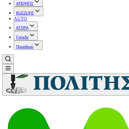
ΑΠΟΨΕΙΣ
BUZZLIFE
AUTO
ΑΓΟΡΑ
Γηπεδο
Παραθυρο