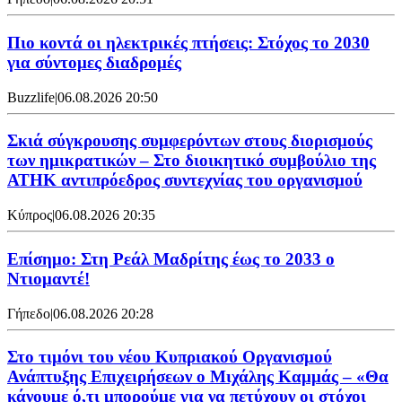
Πιο κοντά οι ηλεκτρικές πτήσεις: Στόχος το 2030
για σύντομες διαδρομές
Buzzlife
|
06.08.2026 20:50
Σκιά σύγκρουσης συμφερόντων στους διορισμούς
των ημικρατικών – Στο διοικητικό συμβούλιο της
ΑΤΗΚ αντιπρόεδρος συντεχνίας του οργανισμού
Κύπρος
|
06.08.2026 20:35
Επίσημο: Στη Ρεάλ Μαδρίτης έως το 2033 ο
Ντιομαντέ!
Γήπεδο
|
06.08.2026 20:28
Στο τιμόνι του νέου Κυπριακού Οργανισμού
Ανάπτυξης Επιχειρήσεων ο Μιχάλης Καμμάς – «Θα
κάνουμε ό,τι μπορούμε για να πετύχουν οι στόχοι