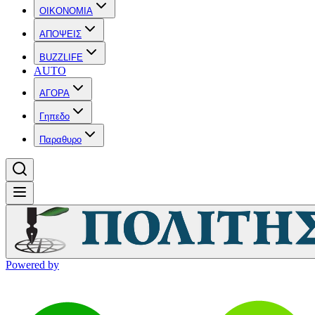
OIKONOMIA
ΑΠΟΨΕΙΣ
BUZZLIFE
AUTO
ΑΓΟΡΑ
Γηπεδο
Παραθυρο
Powered by