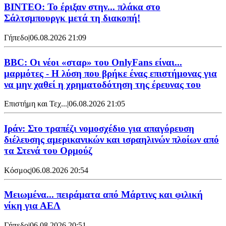
ΒΙΝΤΕΟ: Το έριξαν στην... πλάκα στο
Σάλτσμπουργκ μετά τη διακοπή!
Γήπεδο
|
06.08.2026 21:09
BBC: Οι νέοι «σταρ» του OnlyFans είναι...
μαρμότες - Η λύση που βρήκε ένας επιστήμονας για
να μην χαθεί η χρηματοδότηση της έρευνας του
Επιστήμη και Τεχ...
|
06.08.2026 21:05
Ιράν: Στο τραπέζι νομοσχέδιο για απαγόρευση
διέλευσης αμερικανικών και ισραηλινών πλοίων από
τα Στενά του Ορμούζ
Κόσμος
|
06.08.2026 20:54
Μειωμένα... πειράματα από Μάρτινς και φιλική
νίκη για ΑΕΛ
Γήπεδο
|
06.08.2026 20:51