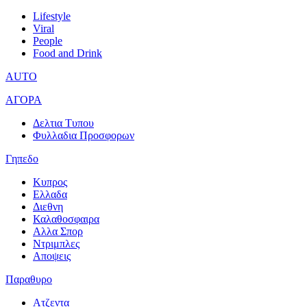
Lifestyle
Viral
People
Food and Drink
AUTO
ΑΓΟΡΑ
Δελτια Τυπου
Φυλλαδια Προσφορων
Γηπεδο
Κυπρος
Ελλαδα
Διεθνη
Καλαθοσφαιρα
Αλλα Σπορ
Ντριμπλες
Αποψεις
Παραθυρο
Ατζεντα