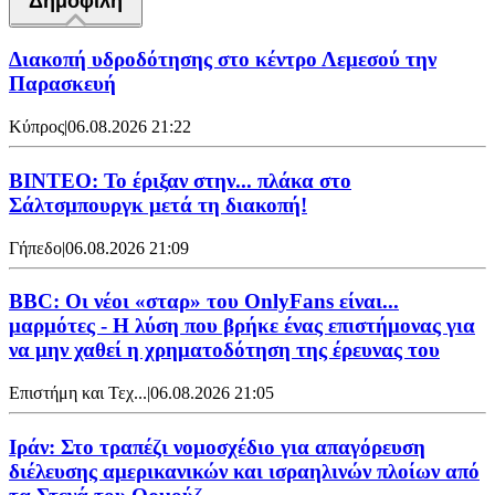
Δημοφιλή
Διακοπή υδροδότησης στο κέντρο Λεμεσού την
Παρασκευή
Κύπρος
|
06.08.2026 21:22
ΒΙΝΤΕΟ: Το έριξαν στην... πλάκα στο
Σάλτσμπουργκ μετά τη διακοπή!
Γήπεδο
|
06.08.2026 21:09
BBC: Οι νέοι «σταρ» του OnlyFans είναι...
μαρμότες - Η λύση που βρήκε ένας επιστήμονας για
να μην χαθεί η χρηματοδότηση της έρευνας του
Επιστήμη και Τεχ...
|
06.08.2026 21:05
Ιράν: Στο τραπέζι νομοσχέδιο για απαγόρευση
διέλευσης αμερικανικών και ισραηλινών πλοίων από