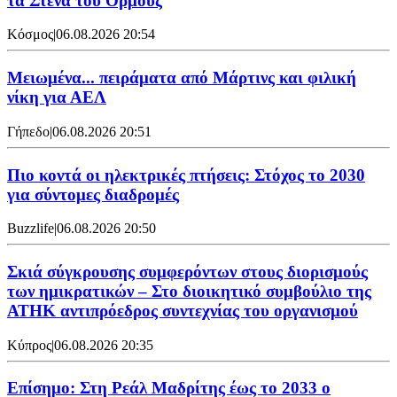
τα Στενά του Ορμούζ
Κόσμος
|
06.08.2026 20:54
Μειωμένα... πειράματα από Μάρτινς και φιλική
νίκη για ΑΕΛ
Γήπεδο
|
06.08.2026 20:51
Πιο κοντά οι ηλεκτρικές πτήσεις: Στόχος το 2030
για σύντομες διαδρομές
Buzzlife
|
06.08.2026 20:50
Σκιά σύγκρουσης συμφερόντων στους διορισμούς
των ημικρατικών – Στο διοικητικό συμβούλιο της
ΑΤΗΚ αντιπρόεδρος συντεχνίας του οργανισμού
Κύπρος
|
06.08.2026 20:35
Επίσημο: Στη Ρεάλ Μαδρίτης έως το 2033 ο