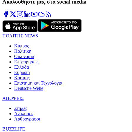
Ακολουθήστε μας στα social media
ΠΟΛΙΤΗΣ NEWS
Κυπρος
Πολιτικη
Οικονομια
Επιχειρησεις
Ελλαδα
Ευρωπη
Κοσμος
Επιστημη και Τεχνολογια
Deutsche Welle
ΑΠΟΨΕΙΣ
Στηλες
Αναλυσεις
Αρθρογραφοι
BUZZLIFE