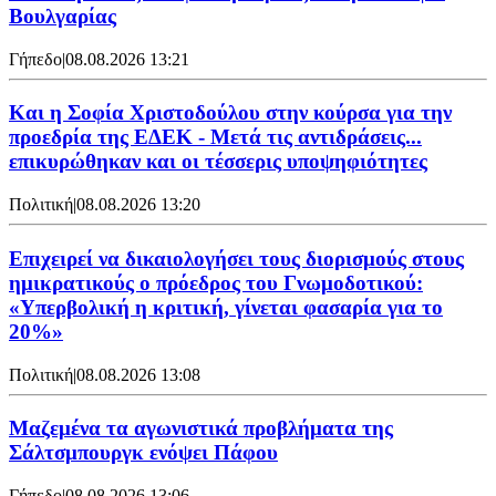
Βουλγαρίας
Γήπεδο
|
08.08.2026 13:21
Και η Σοφία Χριστοδούλου στην κούρσα για την
προεδρία της ΕΔΕΚ - Μετά τις αντιδράσεις...
επικυρώθηκαν και οι τέσσερις υποψηφιότητες
Πολιτική
|
08.08.2026 13:20
Επιχειρεί να δικαιολογήσει τους διορισμούς στους
ημικρατικούς ο πρόεδρος του Γνωμοδοτικού:
«Υπερβολική η κριτική, γίνεται φασαρία για το
20%»
Πολιτική
|
08.08.2026 13:08
Μαζεμένα τα αγωνιστικά προβλήματα της
Σάλτσμπουργκ ενόψει Πάφου
Γήπεδο
|
08.08.2026 13:06