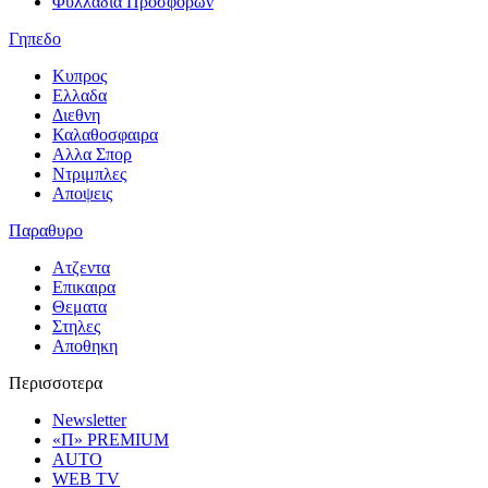
Φυλλαδια Προσφορων
Γηπεδο
Κυπρος
Ελλαδα
Διεθνη
Καλαθοσφαιρα
Αλλα Σπορ
Ντριμπλες
Αποψεις
Παραθυρο
Ατζεντα
Επικαιρα
Θεματα
Στηλες
Αποθηκη
Περισσοτερα
Newsletter
«Π» PREMIUM
AUTO
WEB TV