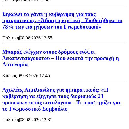
Σηκώνει το γάντι η κυβέρνηση για τους
ημικρατικούς: «Άδικη η κριτική - Υιοθετήθηκε το
78% των εισηγήσεων του Γνωμοδοτικού»
Πολιτική
|
08.08.2026 12:55
Μπαράζ ελέγχων στους δρόμους ενόψει
Δεκαπενταύγουστου – Πού εφιστά την προσοχή η
Αστυνομία
Κύπρος
|
08.08.2026 12:45
Αχιλλέας Αιμιλιανίδης για ημικρατικούς: «Η
κυβέρνηση να εξηγήσει τους διορισμούς 21
προσώπων εκτός καταλόγου» - Τι υποστηρίζει για
το Γνωμοδοτικό Συμβούλιο
Πολιτική
|
08.08.2026 12:31