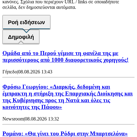
κανόνες. Σχόλια που περιέχουν URL / links σε οποιαδήποτε
σελίδα, δεν δημοσιεύονται αυτόματα.
Ροή ειδήσεων
Δημοφιλή
Ομάδα από το Περού γέμισε τη φανέλα της με
περισσότερους από 1000 διαφορετικούς χορηγούς!
Γήπεδο
|
08.08.2026 13:43
Φρόσω Γεωργίου: «Διαρκής, δεδομένη και
έμπρακτη η στήριξη της Επαρχιακής Διοίκησης και
της Κυβέρνησης προς τη Νατά και όλες τις
κοινότητες της Πάφου»
Newsroom
|
08.08.2026 13:32
Ρομάνο: «Θα γίνει του Ρόδρι στην Μπαρτσελόνα»