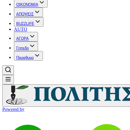
OIKONOMIA
ΑΠΟΨΕΙΣ
BUZZLIFE
AUTO
ΑΓΟΡΑ
Γηπεδο
Παραθυρο
Powered by