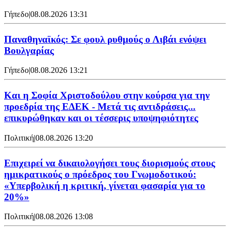
Γήπεδο
|
08.08.2026 13:31
Παναθηναϊκός: Σε φουλ ρυθμούς ο Λιβάι ενόψει
Βουλγαρίας
Γήπεδο
|
08.08.2026 13:21
Και η Σοφία Χριστοδούλου στην κούρσα για την
προεδρία της ΕΔΕΚ - Μετά τις αντιδράσεις...
επικυρώθηκαν και οι τέσσερις υποψηφιότητες
Πολιτική
|
08.08.2026 13:20
Επιχειρεί να δικαιολογήσει τους διορισμούς στους
ημικρατικούς ο πρόεδρος του Γνωμοδοτικού:
«Υπερβολική η κριτική, γίνεται φασαρία για το
20%»
Πολιτική
|
08.08.2026 13:08