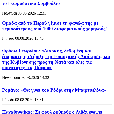
το Γνωμοδοτικό Συμβούλιο
Πολιτική
|
08.08.2026 12:31
Ομάδα από το Περού γέμισε τη φανέλα της με
περισσότερους από 1000 διαφορετικούς χορηγούς!
Γήπεδο
|
08.08.2026 13:43
Φρόσω Γεωργίου: «Διαρκής, δεδομένη και
έμπρακτη η στήριξη της Επαρχιακής Διοίκησης και
της Κυβέρνησης προς τη Νατά και όλες τις
κοινότητες της Πάφου»
Newsroom
|
08.08.2026 13:32
Ρομάνο: «Θα γίνει του Ρόδρι στην Μπαρτσελόνα»
Γήπεδο
|
08.08.2026 13:31
Παναθηναϊκός: Σε φουλ ρυθμούς ο Λιβάι ενόψει