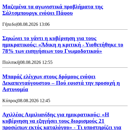
Μαζεμένα τα αγωνιστικά προβλήματα της
Σάλτσμπουργκ ενόψει Πάφου
Γήπεδο
|
08.08.2026 13:06
Σηκώνει το γάντι η κυβέρνηση για τους
ημικρατικούς: «Άδικη η κριτική - Υιοθετήθηκε το
78% των εισηγήσεων του Γνωμοδοτικού»
Πολιτική
|
08.08.2026 12:55
Μπαράζ ελέγχων στους δρόμους ενόψει
Δεκαπενταύγουστου – Πού εφιστά την προσοχή η
Αστυνομία
Κύπρος
|
08.08.2026 12:45
Αχιλλέας Αιμιλιανίδης για ημικρατικούς: «Η
κυβέρνηση να εξηγήσει τους διορισμούς 21
προσώπων εκτός καταλόγου» - Τι υποστηρίζει για