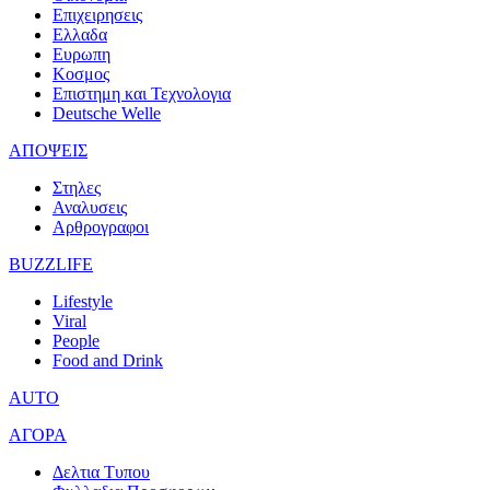
Επιχειρησεις
Ελλαδα
Ευρωπη
Κοσμος
Επιστημη και Τεχνολογια
Deutsche Welle
ΑΠΟΨΕΙΣ
Στηλες
Αναλυσεις
Αρθρογραφοι
BUZZLIFE
Lifestyle
Viral
People
Food and Drink
AUTO
ΑΓΟΡΑ
Δελτια Τυπου