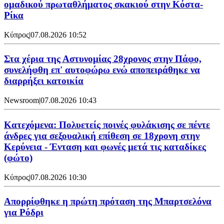
ομαδικού πρωταθλήματος σκακιού στην Κόστα-
Ρίκα
Κύπρος
|
07.08.2026 10:52
Στα χέρια της Αστυνομίας 28χρονος στην Πάφο,
συνελήφθη επ' αυτοφώρω ενώ αποπειράθηκε να
διαρρήξει κατοικία
Newsroom
|
07.08.2026 10:43
Κατεχόμενα: Πολυετείς ποινές φυλάκισης σε πέντε
άνδρες για σεξουαλική επίθεση σε 18χρονη στην
Κερύνεια - Ένταση και φωνές μετά τις καταδίκες
(φώτο)
Κύπρος
|
07.08.2026 10:30
Απορρίφθηκε η πρώτη πρόταση της Μπαρτσελόνα
για Ρόδρι