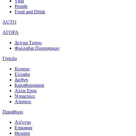
Viral
People
Food and Drink
AUTO
ΑΓΟΡΑ
Δελτια Τυπου
Φυλλαδια Προσφορων
Γηπεδο
Κυπρος
Ελλαδα
Διεθνη
Καλαθοσφαιρα
Αλλα Σπορ
Ντριμπλες
Αποψεις
Παραθυρο
Ατζεντα
Επικαιρα
Θεματα