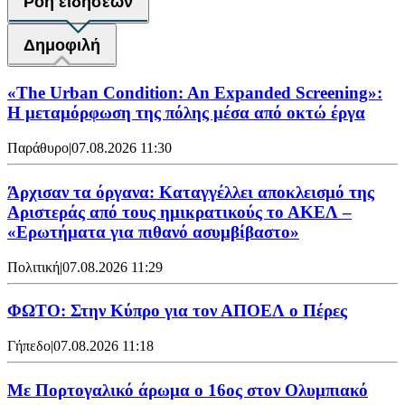
Ροή ειδήσεων
Δημοφιλή
«The Urban Condition: An Expanded Screening»:
Η μεταμόρφωση της πόλης μέσα από οκτώ έργα
Παράθυρο
|
07.08.2026 11:30
Άρχισαν τα όργανα: Καταγγέλλει αποκλεισμό της
Αριστεράς από τους ημικρατικούς το ΑΚΕΛ –
«Ερωτήματα για πιθανό ασυμβίβαστο»
Πολιτική
|
07.08.2026 11:29
ΦΩΤΟ: Στην Κύπρο για τον ΑΠΟΕΛ ο Πέρες
Γήπεδο
|
07.08.2026 11:18
Με Πορτογαλικό άρωμα ο 16ος στον Ολυμπιακό