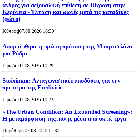
άνδρες για σεξουαλική επίθεση σε 18χρονη στην
Κερύνεια - Ένταση και φωνές μετά τις καταδίκες
(φώτο)
Κύπρος
|
07.08.2026 10:30
Απορρίφθηκε η πρώτη πρόταση της Μπαρτσελόνα
για Ρόδρι
Γήπεδο
|
07.08.2026 10:29
Stoiximan: Ανταγωνιστικές αποδόσεις για την
πρεμιέρα της Eredivisie
Γήπεδο
|
07.08.2026 10:22
«The Urban Condition: An Expanded Screening»:
Η μεταμόρφωση της πόλης μέσα από οκτώ έργα
Παράθυρο
|
07.08.2026 11:30