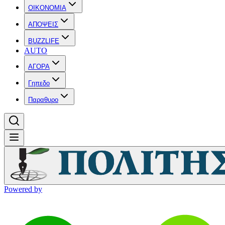
OIKONOMIA
ΑΠΟΨΕΙΣ
BUZZLIFE
AUTO
ΑΓΟΡΑ
Γηπεδο
Παραθυρο
Powered by