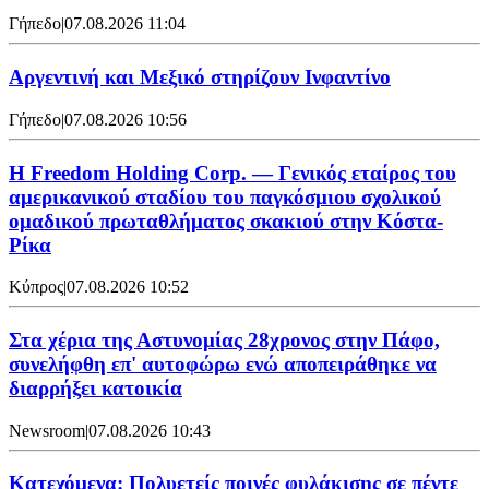
Γήπεδο
|
07.08.2026 11:04
Αργεντινή και Μεξικό στηρίζουν Ινφαντίνο
Γήπεδο
|
07.08.2026 10:56
Η Freedom Holding Corp. — Γενικός εταίρος του
αμερικανικού σταδίου του παγκόσμιου σχολικού
ομαδικού πρωταθλήματος σκακιού στην Κόστα-
Ρίκα
Κύπρος
|
07.08.2026 10:52
Στα χέρια της Αστυνομίας 28χρονος στην Πάφο,
συνελήφθη επ' αυτοφώρω ενώ αποπειράθηκε να
διαρρήξει κατοικία
Newsroom
|
07.08.2026 10:43
Κατεχόμενα: Πολυετείς ποινές φυλάκισης σε πέντε