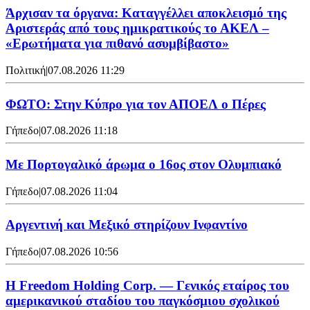
Άρχισαν τα όργανα: Καταγγέλλει αποκλεισμό της
Αριστεράς από τους ημικρατικούς το ΑΚΕΛ –
«Ερωτήματα για πιθανό ασυμβίβαστο»
Πολιτική
|
07.08.2026 11:29
ΦΩΤΟ: Στην Κύπρο για τον ΑΠΟΕΛ ο Πέρες
Γήπεδο
|
07.08.2026 11:18
Με Πορτογαλικό άρωμα ο 16ος στον Ολυμπιακό
Γήπεδο
|
07.08.2026 11:04
Αργεντινή και Μεξικό στηρίζουν Ινφαντίνο
Γήπεδο
|
07.08.2026 10:56
Η Freedom Holding Corp. — Γενικός εταίρος του
αμερικανικού σταδίου του παγκόσμιου σχολικού