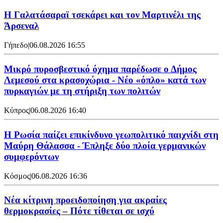
H Γαλατάσαραϊ τσεκάρει και τον Μαρτινέλι της
Άρσεναλ
Γήπεδο
|
06.08.2026 16:55
Μικρό πυροσβεστικό όχημα παρέδωσε ο Δήμος
Λεμεσού στα κρασοχώρια - Νέο «όπλο» κατά των
πυρκαγιών με τη στήριξη των πολιτών
Κύπρος
|
06.08.2026 16:40
Η Ρωσία παίζει επικίνδυνο γεωπολιτικό παιχνίδι στη
Μαύρη Θάλασσα - Έπληξε δύο πλοία γερμανικών
συμφερόντων
Κόσμος
|
06.08.2026 16:36
Νέα κίτρινη προειδοποίηση για ακραίες
θερμοκρασίες – Πότε τίθεται σε ισχύ