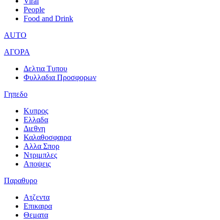
Viral
People
Food and Drink
AUTO
ΑΓΟΡΑ
Δελτια Τυπου
Φυλλαδια Προσφορων
Γηπεδο
Κυπρος
Ελλαδα
Διεθνη
Καλαθοσφαιρα
Αλλα Σπορ
Ντριμπλες
Αποψεις
Παραθυρο
Ατζεντα
Επικαιρα
Θεματα