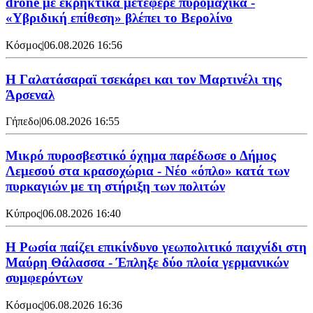
drone με εκρηκτικά μετέφερε πυρομαχικά -
«Υβριδική επίθεση» βλέπει το Βερολίνο
Κόσμος
|
06.08.2026 16:56
H Γαλατάσαραϊ τσεκάρει και τον Μαρτινέλι της
Άρσεναλ
Γήπεδο
|
06.08.2026 16:55
Μικρό πυροσβεστικό όχημα παρέδωσε ο Δήμος
Λεμεσού στα κρασοχώρια - Νέο «όπλο» κατά των
πυρκαγιών με τη στήριξη των πολιτών
Κύπρος
|
06.08.2026 16:40
Η Ρωσία παίζει επικίνδυνο γεωπολιτικό παιχνίδι στη
Μαύρη Θάλασσα - Έπληξε δύο πλοία γερμανικών
συμφερόντων
Κόσμος
|
06.08.2026 16:36