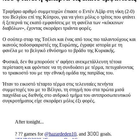
Τριψήφιο αριθμό συμμετοχών έπιασε ο Εντέν Αζάρ στη νίκη (2-0)
του Βελγίου επί της Κύπρου, για να γίνει μόλις ο τρίτος που φτάνει
ή ξεπερνά τις εκατό εμφανίσεις με τη φανέλα των «κόκκινων
διαβόλων», έχοντας σκοράρει τριάντα φορές.
Ο σούπερ σταρ της Τσέλσι και ένας από τους πιο ταλαντούχους και
ικανούς ποδοσφαιριστές της Ευρώπης, έγραψε ιστορία με τη
φανέλα με το βελγικό εθνόσημο το βράδυ της Κυριακής.
Φυσικά, δεν θα μπορούσε ν' αφήσει ανεκμετάλλευτη τέτοια
περίσταση και φρόντισε να τη συνδυάσει με τέρμα, πετυχαίνοντας
το τριακοστό του με την εθνική ομάδα της πατρίδας του.
Ήταν το εικοστό τέταρτο τέρμα στις τελευταίες πενήντα
συμμετοχές του με το Βέλγιο, τη στιγμή που στα πρώτα μισά
παιχνίδια ως διεθνής στο ανδρικό τμήμα του αντιπροσωπευτικού
συγκροτήματος είχε σκοράρει μόλις έξι φορές.
After tonight...
? ?? games for
@hazardeden10
, and 3⃣0⃣ goals.