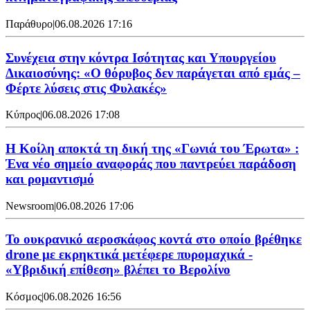
Παράθυρο
|
06.08.2026 17:16
Συνέχεια στην κόντρα Ισότητας και Υπουργείου
Δικαιοσύνης: «Ο θόρυβος δεν παράγεται από εμάς –
Φέρτε λύσεις στις Φυλακές»
Κύπρος
|
06.08.2026 17:08
Η Κοίλη αποκτά τη δική της «Γωνιά του Έρωτα» :
Ένα νέο σημείο αναφοράς που παντρεύει παράδοση
και ρομαντισμό
Newsroom
|
06.08.2026 17:06
Το ουκρανικό αεροσκάφος κοντά στο οποίο βρέθηκε
drone με εκρηκτικά μετέφερε πυρομαχικά -
«Υβριδική επίθεση» βλέπει το Βερολίνο
Κόσμος
|
06.08.2026 16:56