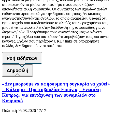
ότι υποκινούν το μίσος/τον ρατσισμό ή που παραβιάζουν
οποιαδήποτε άλλη νομοθεσία. Οι συντάκτες των σχολίων αυτών
ευθύνονται προσωπικά για την δημοσίευση τους. Αν κάποιος
αναγνώστης/συντάκτης σχολίου, το οποίο αφαιρείται, θεωρεί ότι
έχει στοιχεία που αποδεικνύουν το αληθές του περιεχομένου του,
μπορεί να τα αποστείλει στην διεύθυνση της ιστοσελίδας για να
διερευνηθούν. Προτρέπουμε τους αναγνώστες μας να κάνουν
report / flag σχόλια που πιστεύουν ότι παραβιάζουν τους πιο πάνω
κανόνες. Σχόλια που περιέχουν URL / links σε οποιαδήποτε
σελίδα, δεν δημοσιεύονται αυτόματα.
Ροή ειδήσεων
Δημοφιλή
«Δεν μπορούμε να αφήσουμε τη συγκυρία να χαθεί»
– Κάλεσμα «Πρωτοβουλίας Ειρήνης - Ενωμένη
Κύπρος» για επιτάχυνση των συνομιλιών στο
Κυπριακό
Πολιτική
|
06.08.2026 17:17