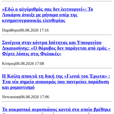
«Εδώ ο αλγόριθμός σας δεν λειτουργεί»: Το
Λοκάρνο άνοιξε με μήνυμα υπέρ της
κινηματογραφικής ελευθερίας
Παράθυρο
|
06.08.2026 17:16
Συνέχεια στην κόντρα Ισότητας και Υπουργείου
Δικαιοσύνης: «Ο θόρυβος δεν παράγεται από εμάς –
Φέρτε λύσεις στις Φυλακές»
Κύπρος
|
06.08.2026 17:08
Η Κοίλη αποκτά τη δική της «Γωνιά του Έρωτα» :
Ένα νέο σημείο αναφοράς που παντρεύει παράδοση
και ρομαντισμό
Newsroom
|
06.08.2026 17:06
Το ουκρανικό αεροσκάφος κοντά στο οποίο βρέθηκε