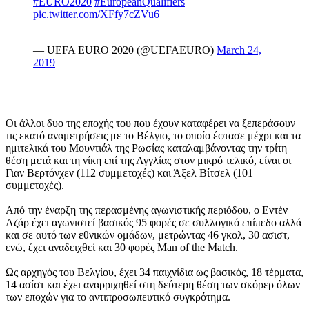
#EURO2020
#EuropeanQualifiers
pic.twitter.com/XFfy7cZVu6
— UEFA EURO 2020 (@UEFAEURO)
March 24,
2019
Οι άλλοι δυο της εποχής του που έχουν καταφέρει να ξεπεράσουν
τις εκατό αναμετρήσεις με το Βέλγιο, το οποίο έφτασε μέχρι και τα
ημιτελικά του Μουντιάλ της Ρωσίας καταλαμβάνοντας την τρίτη
θέση μετά και τη νίκη επί της Αγγλίας στον μικρό τελικό, είναι οι
Γιαν Βερτόνχεν (112 συμμετοχές) και Άξελ Βίτσελ (101
συμμετοχές).
Από την έναρξη της περασμένης αγωνιστικής περιόδου, ο Εντέν
Αζάρ έχει αγωνιστεί βασικός 95 φορές σε συλλογικό επίπεδο αλλά
και σε αυτό των εθνικών ομάδων, μετρώντας 46 γκολ, 30 ασιστ,
ενώ, έχει αναδειχθεί και 30 φορές Man of the Match.
Ως αρχηγός του Βελγίου, έχει 34 παιχνίδια ως βασικός, 18 τέρματα,
14 ασίστ και έχει αναρριχηθεί στη δεύτερη θέση των σκόρερ όλων
των εποχών για το αντιπροσωπευτικό συγκρότημα.