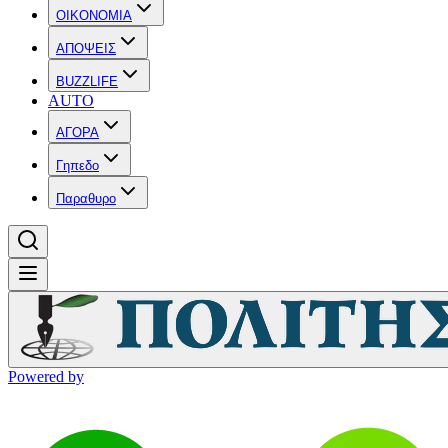
OIKONOMIA
ΑΠΟΨΕΙΣ
BUZZLIFE
AUTO
ΑΓΟΡΑ
Γηπεδο
Παραθυρο
Powered by