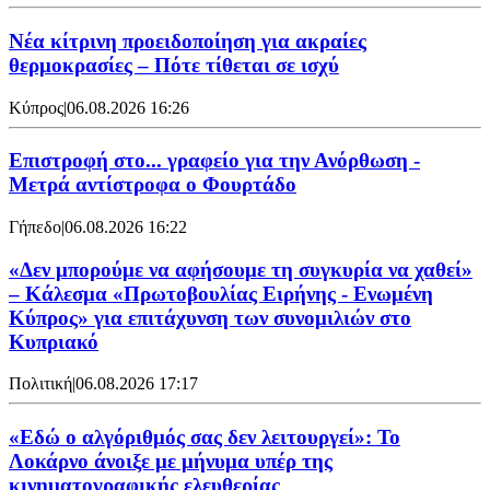
Νέα κίτρινη προειδοποίηση για ακραίες
θερμοκρασίες – Πότε τίθεται σε ισχύ
Κύπρος
|
06.08.2026 16:26
Επιστροφή στο... γραφείο για την Ανόρθωση -
Μετρά αντίστροφα ο Φουρτάδο
Γήπεδο
|
06.08.2026 16:22
«Δεν μπορούμε να αφήσουμε τη συγκυρία να χαθεί»
– Κάλεσμα «Πρωτοβουλίας Ειρήνης - Ενωμένη
Κύπρος» για επιτάχυνση των συνομιλιών στο
Κυπριακό
Πολιτική
|
06.08.2026 17:17
«Εδώ ο αλγόριθμός σας δεν λειτουργεί»: Το
Λοκάρνο άνοιξε με μήνυμα υπέρ της
κινηματογραφικής ελευθερίας