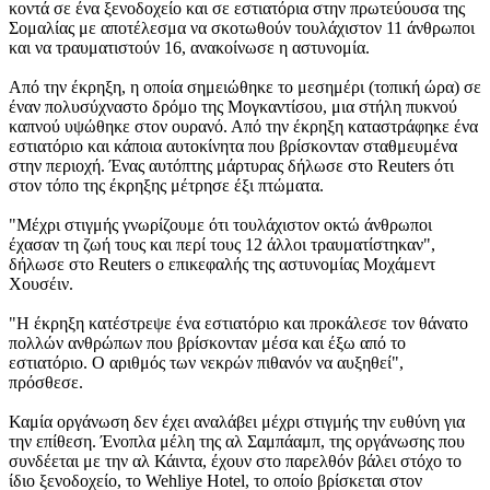
κοντά σε ένα ξενοδοχείο και σε εστιατόρια στην πρωτεύουσα της
Σομαλίας με αποτέλεσμα να σκοτωθούν τουλάχιστον 11 άνθρωποι
και να τραυματιστούν 16, ανακοίνωσε η αστυνομία.
Από την έκρηξη, η οποία σημειώθηκε το μεσημέρι (τοπική ώρα) σε
έναν πολυσύχναστο δρόμο της Μογκαντίσου, μια στήλη πυκνού
καπνού υψώθηκε στον ουρανό. Από την έκρηξη καταστράφηκε ένα
εστιατόριο και κάποια αυτοκίνητα που βρίσκονταν σταθμευμένα
στην περιοχή. Ένας αυτόπτης μάρτυρας δήλωσε στο Reuters ότι
στον τόπο της έκρηξης μέτρησε έξι πτώματα.
"Μέχρι στιγμής γνωρίζουμε ότι τουλάχιστον οκτώ άνθρωποι
έχασαν τη ζωή τους και περί τους 12 άλλοι τραυματίστηκαν",
δήλωσε στο Reuters ο επικεφαλής της αστυνομίας Μοχάμεντ
Χουσέιν.
"Η έκρηξη κατέστρεψε ένα εστιατόριο και προκάλεσε τον θάνατο
πολλών ανθρώπων που βρίσκονταν μέσα και έξω από το
εστιατόριο. Ο αριθμός των νεκρών πιθανόν να αυξηθεί",
πρόσθεσε.
Καμία οργάνωση δεν έχει αναλάβει μέχρι στιγμής την ευθύνη για
την επίθεση. Ένοπλα μέλη της αλ Σαμπάαμπ, της οργάνωσης που
συνδέεται με την αλ Κάιντα, έχουν στο παρελθόν βάλει στόχο το
ίδιο ξενοδοχείο, το Wehliye Hotel, το οποίο βρίσκεται στον