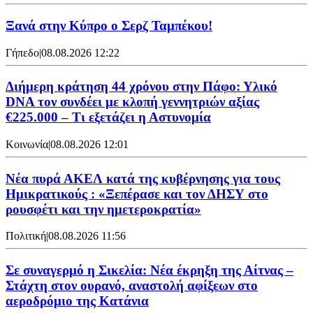
Ξανά στην Κύπρο ο Σερζ Ταμπέκου!
Γήπεδο
|
08.08.2026 12:22
Διήμερη κράτηση 44 χρόνου στην Πάφο: Υλικό
DNA τον συνδέει με κλοπή γεννητριών αξίας
€225.000 – Τι εξετάζει η Αστυνομία
Κοινωνία
|
08.08.2026 12:01
Νέα πυρά ΑΚΕΛ κατά της κυβέρνησης για τους
Ημικρατικούς : «Ξεπέρασε και τον ΔΗΣΥ στο
ρουσφέτι και την ημετεροκρατία»
Πολιτική
|
08.08.2026 11:56
Σε συναγερμό η Σικελία: Νέα έκρηξη της Αίτνας –
Στάχτη στον ουρανό, αναστολή αφίξεων στο
αεροδρόμιο της Κατάνια