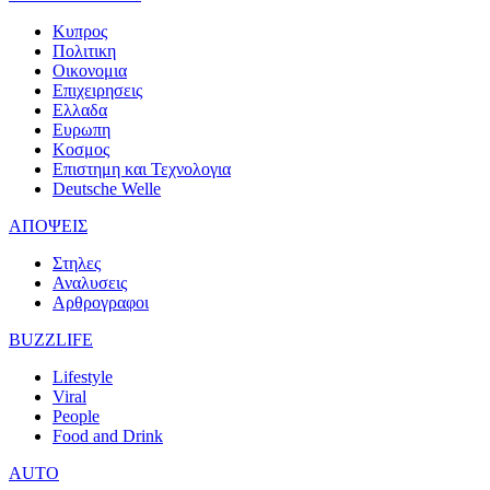
Κυπρος
Πολιτικη
Οικονομια
Επιχειρησεις
Ελλαδα
Ευρωπη
Κοσμος
Επιστημη και Τεχνολογια
Deutsche Welle
ΑΠΟΨΕΙΣ
Στηλες
Αναλυσεις
Αρθρογραφοι
BUZZLIFE
Lifestyle
Viral
People
Food and Drink
AUTO