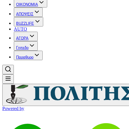
OIKONOMIA
ΑΠΟΨΕΙΣ
BUZZLIFE
AUTO
ΑΓΟΡΑ
Γηπεδο
Παραθυρο
Powered by