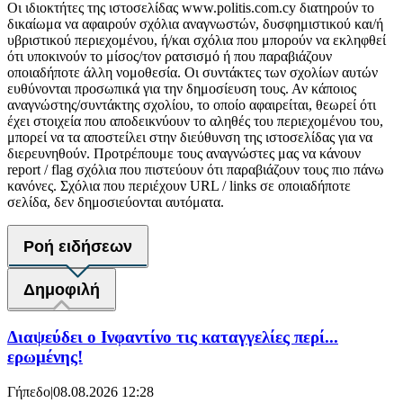
Οι ιδιοκτήτες της ιστοσελίδας www.politis.com.cy διατηρούν το
δικαίωμα να αφαιρούν σχόλια αναγνωστών, δυσφημιστικού και/ή
υβριστικού περιεχομένου, ή/και σχόλια που μπορούν να εκληφθεί
ότι υποκινούν το μίσος/τον ρατσισμό ή που παραβιάζουν
οποιαδήποτε άλλη νομοθεσία. Οι συντάκτες των σχολίων αυτών
ευθύνονται προσωπικά για την δημοσίευση τους. Αν κάποιος
αναγνώστης/συντάκτης σχολίου, το οποίο αφαιρείται, θεωρεί ότι
έχει στοιχεία που αποδεικνύουν το αληθές του περιεχομένου του,
μπορεί να τα αποστείλει στην διεύθυνση της ιστοσελίδας για να
διερευνηθούν. Προτρέπουμε τους αναγνώστες μας να κάνουν
report / flag σχόλια που πιστεύουν ότι παραβιάζουν τους πιο πάνω
κανόνες. Σχόλια που περιέχουν URL / links σε οποιαδήποτε
σελίδα, δεν δημοσιεύονται αυτόματα.
Ροή ειδήσεων
Δημοφιλή
Διαψεύδει ο Ινφαντίνο τις καταγγελίες περί...
ερωμένης!
Γήπεδο
|
08.08.2026 12:28