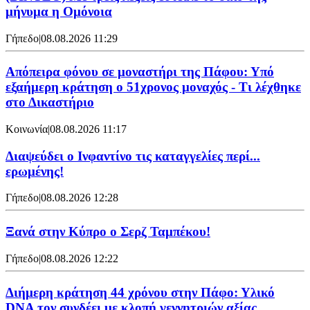
μήνυμα η Ομόνοια
Γήπεδο
|
08.08.2026 11:29
Απόπειρα φόνου σε μοναστήρι της Πάφου: Υπό
εξαήμερη κράτηση ο 51χρονος μοναχός - Τι λέχθηκε
στο Δικαστήριο
Κοινωνία
|
08.08.2026 11:17
Διαψεύδει ο Ινφαντίνο τις καταγγελίες περί...
ερωμένης!
Γήπεδο
|
08.08.2026 12:28
Ξανά στην Κύπρο ο Σερζ Ταμπέκου!
Γήπεδο
|
08.08.2026 12:22
Διήμερη κράτηση 44 χρόνου στην Πάφο: Υλικό
DNA τον συνδέει με κλοπή γεννητριών αξίας