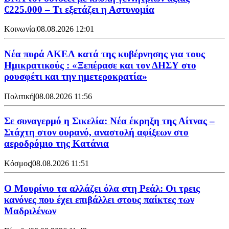
€225.000 – Τι εξετάζει η Αστυνομία
Κοινωνία
|
08.08.2026 12:01
Νέα πυρά ΑΚΕΛ κατά της κυβέρνησης για τους
Ημικρατικούς : «Ξεπέρασε και τον ΔΗΣΥ στο
ρουσφέτι και την ημετεροκρατία»
Πολιτική
|
08.08.2026 11:56
Σε συναγερμό η Σικελία: Νέα έκρηξη της Αίτνας –
Στάχτη στον ουρανό, αναστολή αφίξεων στο
αεροδρόμιο της Κατάνια
Κόσμος
|
08.08.2026 11:51
Ο Μουρίνιο τα αλλάζει όλα στη Ρεάλ: Οι τρεις
κανόνες που έχει επιβάλλει στους παίκτες των
Μαδριλένων