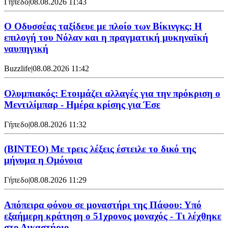
Γήπεδο
|
08.08.2026 11:43
Ο Οδυσσέας ταξίδευε με πλοίο των Βίκινγκς; Η
επιλογή του Νόλαν και η πραγματική μυκηναϊκή
ναυπηγική
Buzzlife
|
08.08.2026 11:42
Ολυμπιακός: Ετοιμάζει αλλαγές για την πρόκριση ο
Μεντιλίμπαρ - Ημέρα κρίσης για Έσε
Γήπεδο
|
08.08.2026 11:32
(ΒΙΝΤΕΟ) Με τρεις λέξεις έστειλε το δικό της
μήνυμα η Ομόνοια
Γήπεδο
|
08.08.2026 11:29
Απόπειρα φόνου σε μοναστήρι της Πάφου: Υπό
εξαήμερη κράτηση ο 51χρονος μοναχός - Τι λέχθηκε
στο Δικαστήριο