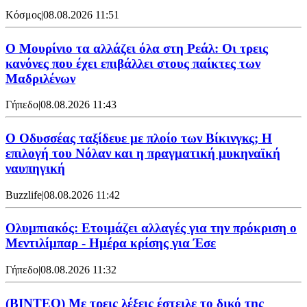
Κόσμος
|
08.08.2026 11:51
Ο Μουρίνιο τα αλλάζει όλα στη Ρεάλ: Οι τρεις
κανόνες που έχει επιβάλλει στους παίκτες των
Μαδριλένων
Γήπεδο
|
08.08.2026 11:43
Ο Οδυσσέας ταξίδευε με πλοίο των Βίκινγκς; Η
επιλογή του Νόλαν και η πραγματική μυκηναϊκή
ναυπηγική
Buzzlife
|
08.08.2026 11:42
Ολυμπιακός: Ετοιμάζει αλλαγές για την πρόκριση ο
Μεντιλίμπαρ - Ημέρα κρίσης για Έσε
Γήπεδο
|
08.08.2026 11:32
(ΒΙΝΤΕΟ) Με τρεις λέξεις έστειλε το δικό της