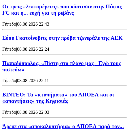
Οι τρεις «λεπτομέρειες» που κόστισαν στην Πάφος
FC και η... ευχή για τη ρεβάνς
Γήπεδο
|
08.08.2026 22:43
Σόου Γκατσίνοβιτς στην πρόβα τζενεράλε της ΑΕΚ
Γήπεδο
|
08.08.2026 22:24
Παπαδόπουλος: «Πίστη στο πλάνο μας - Εγώ τους
πιστεύω»
Γήπεδο
|
08.08.2026 22:11
ΒΙΝΤΕΟ: Τα «κτυπήματα» του ΑΠΟΕΛ και οι
«απαντήσεις» της Κηφισιάς
Γήπεδο
|
08.08.2026 22:03
Άρεσε στα «αποκαλυπτήρια» ο ΑΠΟΕΛ παρά τον...