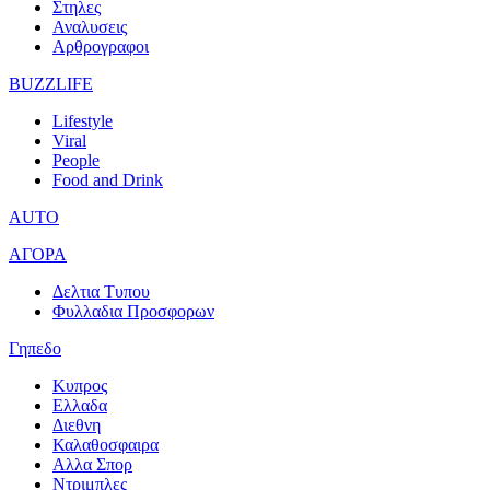
Στηλες
Αναλυσεις
Αρθρογραφοι
BUZZLIFE
Lifestyle
Viral
People
Food and Drink
AUTO
ΑΓΟΡΑ
Δελτια Τυπου
Φυλλαδια Προσφορων
Γηπεδο
Κυπρος
Ελλαδα
Διεθνη
Καλαθοσφαιρα
Αλλα Σπορ
Ντριμπλες