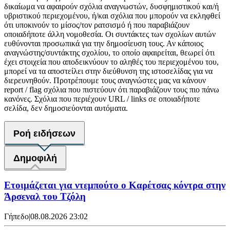
δικαίωμα να αφαιρούν σχόλια αναγνωστών, δυσφημιστικού και/ή
υβριστικού περιεχομένου, ή/και σχόλια που μπορούν να εκληφθεί
ότι υποκινούν το μίσος/τον ρατσισμό ή που παραβιάζουν
οποιαδήποτε άλλη νομοθεσία. Οι συντάκτες των σχολίων αυτών
ευθύνονται προσωπικά για την δημοσίευση τους. Αν κάποιος
αναγνώστης/συντάκτης σχολίου, το οποίο αφαιρείται, θεωρεί ότι
έχει στοιχεία που αποδεικνύουν το αληθές του περιεχομένου του,
μπορεί να τα αποστείλει στην διεύθυνση της ιστοσελίδας για να
διερευνηθούν. Προτρέπουμε τους αναγνώστες μας να κάνουν
report / flag σχόλια που πιστεύουν ότι παραβιάζουν τους πιο πάνω
κανόνες. Σχόλια που περιέχουν URL / links σε οποιαδήποτε
σελίδα, δεν δημοσιεύονται αυτόματα.
Ροή ειδήσεων
Δημοφιλή
Ετοιμάζεται για ντεμπούτο ο Καρέτσας κόντρα στην
Άρσεναλ του Τζόλη
Γήπεδο
|
08.08.2026 23:02