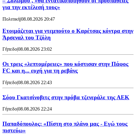
– Σολωμού , «θα εντατικοποιηθούν οι προσπάθειες
για την εκτέλεσή τους»
Πολιτική
|
08.08.2026 20:47
Ετοιμάζεται για ντεμπούτο ο Καρέτσας κόντρα στην
Άρσεναλ του Τζόλη
Γήπεδο
|
08.08.2026 23:02
Οι τρεις «λεπτομέρειες» που κόστισαν στην Πάφος
FC και η... ευχή για τη ρεβάνς
Γήπεδο
|
08.08.2026 22:43
Σόου Γκατσίνοβιτς στην πρόβα τζενεράλε της ΑΕΚ
Γήπεδο
|
08.08.2026 22:24
Παπαδόπουλος: «Πίστη στο πλάνο μας - Εγώ τους
πιστεύω»