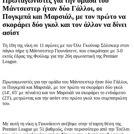
Πρωταγωνιστές για την ομάδα του
Μάντσεστερ ήταν δύο Γάλλοι, οι
Πογκμπά και Μαρσιάλ, με τον πρώτο να
σκοράρει δύο γκολ και τον άλλον να δίνει
ασίστ
Τη 10η της νίκη σε 11 αγώνες με τον Όλε Γκούναρ Σόλσκιερ στον
πάγκο πήρε η Μάντσεστερ Γιουνάιτεντ, που επικράτησε με 3-0
εκτός έδρας της Φούλαμ για την 26η αγωνιστική της Premier
League.
Πρωταγωνιστές για την ομάδα του Μάντσεστερ ήταν δύο Γάλλοι,
οι Πογκμπά και Μαρσιάλ, με τον πρώτο να σκοράρει δύο γκολ
(14', 65' με πέναλτι) και τον Μαρσιάλ να σκοράρει το ενδιάμεσο
(23'), μετρώντας και την ασίστ στο πρώτο γκολ του συμπατριώτη
του.
Με αυτή τη νίκη η Γιουνάιτεντ ανέβηκε στην τέταρτη θέση της
Premier League με 51 βαθμούς, έναν περισσότερο από την Τσέλσι