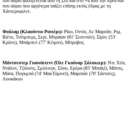
που αύριο φιλοξενείται από τη Σίτι και στο +4 από την Άρσεναλ
που αύριο που αργότερα παίζει επίσης εκτός έδρας με τη
Χάντερσφιλντ.
Φούλαμ (Κλαούντιο Ρανιέρι):
Ρίκο, Οντόι, Λε Μαρσάν, Ριμ,
Βιέτο, Τσέιμπερς, Σερί, Μπράιαν (81' Σεσενιόν), Σίρλε (53'
Κρίστι), Μπάμπελ (77' Κέιρινι), Μίτροβιτς
Μάντσεστερ Γιουνάιτεντ (Όλε Γκούναρ Σόλσκιερ):
Ντε Χέα,
Ντάλοτ, Τζόουνς, Σμόλινγκ, Σόου, Ερέρα (85' Μπαϊγί), Μάτιτς,
Μάτα, Πογκμπά (74' ΜακΤόμινεϊ), Μαρσιάλ (70' Σάντσες),
Λουκάκου