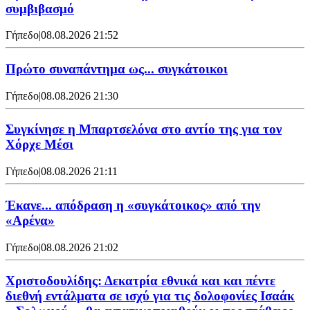
συμβιβασμό
Γήπεδο
|
08.08.2026 21:52
Πρώτο συναπάντημα ως... συγκάτοικοι
Γήπεδο
|
08.08.2026 21:30
Συγκίνησε η Μπαρτσελόνα στο αντίο της για τον
Χόρχε Μέσι
Γήπεδο
|
08.08.2026 21:11
Έκανε... απόδραση η «συγκάτοικος» από την
«Αρένα»
Γήπεδο
|
08.08.2026 21:02
Χριστοδουλίδης: Δεκατρία εθνικά και και πέντε
διεθνή εντάλματα σε ισχύ για τις δολοφονίες Ισαάκ