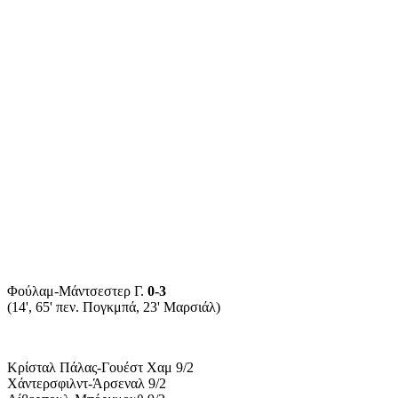
Φούλαμ-Μάντσεστερ Γ.
0-3
(14', 65' πεν. Πογκμπά, 23' Μαρσιάλ)
Κρίσταλ Πάλας-Γουέστ Χαμ 9/2
Χάντερσφιλντ-Άρσεναλ 9/2