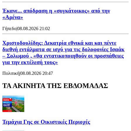
Έκανε... απόδραση η «συγκάτοικος» από την
«Αρένα»
Γήπεδο
|
08.08.2026 21:02
Χριστοδουλίδης: Δεκατρία εθνικά και και πέντε
διεθνή εντάλματα σε ισχύ για τις δολοφονίες Ισαάκ
– Σολωμού , «θα εντατικοποιηθούν οι προσπάθειες
για την εκτέλεσή τους»
Πολιτική
|
08.08.2026 20:47
ΤΑ ΑΚΙΝΗΤΑ ΤΗΣ ΕΒΔΟΜΑΔΑΣ
Τεμάχια Γης σε Οικιστικές Περιοχές