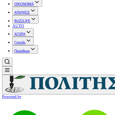
OIKONOMIA
ΑΠΟΨΕΙΣ
BUZZLIFE
AUTO
ΑΓΟΡΑ
Γηπεδο
Παραθυρο
Powered by