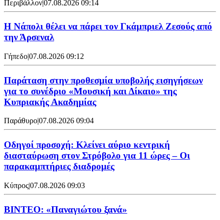
Περιβάλλον
|
07.08.2026 09:14
Η Νάπολι θέλει να πάρει τον Γκάμπριελ Ζεσούς από
την Άρσεναλ
Γήπεδο
|
07.08.2026 09:12
Παράταση στην προθεσμία υποβολής εισηγήσεων
για το συνέδριο «Μουσική και Δίκαιο» της
Κυπριακής Ακαδημίας
Παράθυρο
|
07.08.2026 09:04
Οδηγοί προσοχή: Κλείνει αύριο κεντρική
διασταύρωση στον Στρόβολο για 11 ώρες – Οι
παρακαμπτήριες διαδρομές
Κύπρος
|
07.08.2026 09:03
ΒΙΝΤΕΟ: «Παναγιώτου ξανά»