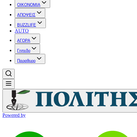
OIKONOMIA
ΑΠΟΨΕΙΣ
BUZZLIFE
AUTO
ΑΓΟΡΑ
Γηπεδο
Παραθυρο
Powered by