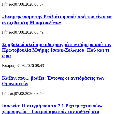
Γήπεδο
|
07.08.2026 08:57
«Ενημερώσαμε την Ρεάλ ότι η απόφασή του είναι να
ενταχθεί στη Μπαρτσελόνα»
Γήπεδο
|
07.08.2026 08:49
Συμβολικό κλείσιμο οδοφραγμάτων σήμερα από την
Πρωτοβουλία Μνήμης Ισαάκ-Σολωμού: Πού και τι
ώρα
Κύπρος
|
07.08.2026 08:43
Καζάνι που... βράζει: Έντονες οι αντιδράσεις των
Ομονοιατών
Γήπεδο
|
07.08.2026 08:40
Ιαπωνία: Η στιγμή που τα 7,1 Ρίχτερ «χτυπούν»
χειρουργείο – Γιατροί κρατούν τον ασθενή στο