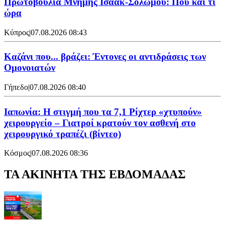
Πρωτοβουλία Μνήμης Ισαάκ-Σολωμού: Πού και τι
ώρα
Κύπρος
|
07.08.2026 08:43
Καζάνι που... βράζει: Έντονες οι αντιδράσεις των
Ομονοιατών
Γήπεδο
|
07.08.2026 08:40
Ιαπωνία: Η στιγμή που τα 7,1 Ρίχτερ «χτυπούν»
χειρουργείο – Γιατροί κρατούν τον ασθενή στο
χειρουργικό τραπέζι (βίντεο)
Κόσμος
|
07.08.2026 08:36
ΤΑ ΑΚΙΝΗΤΑ ΤΗΣ ΕΒΔΟΜΑΔΑΣ