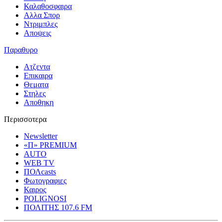
Καλαθοσφαιρα
Αλλα Σπορ
Ντριμπλες
Αποψεις
Παραθυρο
Ατζεντα
Επικαιρα
Θεματα
Στηλες
Αποθηκη
Περισσοτερα
Newsletter
«Π» PREMIUM
AUTO
WEB TV
ΠΟΛcasts
Φωτογραφιες
Καιρος
POLIGNOSI
ΠΟΛΙΤΗΣ 107.6 FM