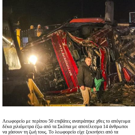
Λεωφορείο με περίπου 50 επιβάτες ανατράπηκε χθες το απόγευμα
δέκα χιλιόμετρα έξω από τα Σκόπια με αποτέλεσμα 14 άνθρωποι
να χάσουν τη ζωή τους. Το λεωφορείο είχε ξεκινήσει από τα