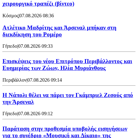
χειρουργικό τραπέζι (βίντεο)
Κόσμος
|
07.08.2026 08:36
Ατλέτικο Μαδρίτης και Άρσεναλ μπήκαν στη
διεκδίκηση του Ρομέρο
Γήπεδο
|
07.08.2026 09:33
Επισκέψεις του νέου Επιτρόπου Περιβάλλοντος και
Ευημερίας των Ζώων, Ηλία Μυριάνθους
Περιβάλλον
|
07.08.2026 09:14
Η Νάπολι θέλει να πάρει τον Γκάμπριελ Ζεσούς από
την Άρσεναλ
Γήπεδο
|
07.08.2026 09:12
Παράταση στην προθεσμία υποβολής εισηγήσεων
για το συνέδριο «Μουσική και Δίκαιο» της