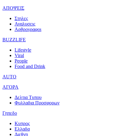
ΑΠΟΨΕΙΣ
Στηλες
Αναλυσεις
Αρθρογραφοι
BUZZLIFE
Lifestyle
Viral
People
Food and Drink
AUTO
ΑΓΟΡΑ
Δελτια Τυπου
Φυλλαδια Προσφορων
Γηπεδο
Κυπρος
Ελλαδα
Διεθνη