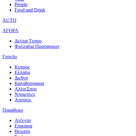
People
Food and Drink
AUTO
ΑΓΟΡΑ
Δελτια Τυπου
Φυλλαδια Προσφορων
Γηπεδο
Κυπρος
Ελλαδα
Διεθνη
Καλαθοσφαιρα
Αλλα Σπορ
Ντριμπλες
Αποψεις
Παραθυρο
Ατζεντα
Επικαιρα
Θεματα