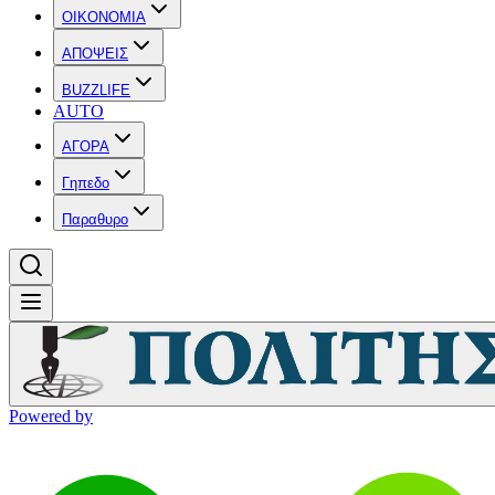
OIKONOMIA
ΑΠΟΨΕΙΣ
BUZZLIFE
AUTO
ΑΓΟΡΑ
Γηπεδο
Παραθυρο
Powered by