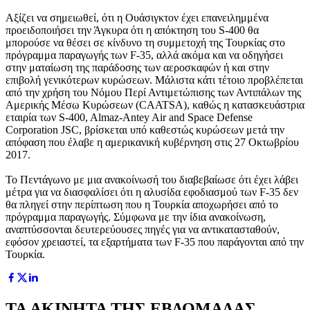
Αξίζει να σημειωθεί, ότι η Ουάσιγκτον έχει επανειλημμένα
προειδοποιήσει την Άγκυρα ότι η απόκτηση του S-400 θα
μπορούσε να θέσει σε κίνδυνο τη συμμετοχή της Τουρκίας στο
πρόγραμμα παραγωγής των F-35, αλλά ακόμα και να οδηγήσει
στην ματαίωση της παράδοσης των αεροσκαφών ή και στην
επιβολή γενικότερων κυρώσεων. Μάλιστα κάτι τέτοιο προβλέπεται
από την χρήση του Νόμου Περί Αντιμετώπισης των Αντιπάλων της
Αμερικής Μέσω Κυρώσεων (CAATSA), καθώς η κατασκευάστρια
εταιρία των S-400, Almaz-Antey Air and Space Defense
Corporation JSC, βρίσκεται υπό καθεστώς κυρώσεων μετά την
απόφαση που έλαβε η αμερικανική κυβέρνηση στις 27 Οκτωβρίου
2017.
Το Πεντάγωνο με μια ανακοίνωσή του διαβεβαίωσε ότι έχει λάβει
μέτρα για να διασφαλίσει ότι η αλυσίδα εφοδιασμού των F-35 δεν
θα πληγεί στην περίπτωση που η Τουρκία αποχωρήσει από το
πρόγραμμα παραγωγής. Σύμφωνα με την ίδια ανακοίνωση,
αναπτύσσονται δευτερεύουσες πηγές για να αντικατασταθούν,
εφόσον χρειαστεί, τα εξαρτήματα των F-35 που παράγονται από την
Τουρκία.
ΤΑ ΑΚΙΝΗΤΑ ΤΗΣ ΕΒΔΟΜΑΔΑΣ