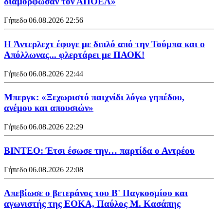
διαμόρφωσαν τον ΑΠΟΕΛ»
Γήπεδο
|
06.08.2026 22:56
H Άντερλεχτ έφυγε με διπλό από την Τούμπα και ο
Απόλλωνας... φλερτάρει με ΠΑΟΚ!
Γήπεδο
|
06.08.2026 22:44
Μπεργκ: «Ξεχωριστό παιχνίδι λόγω γηπέδου,
ανέμου και απουσιών»
Γήπεδο
|
06.08.2026 22:29
ΒΙΝΤΕΟ: Έτσι έσωσε την… παρτίδα ο Αντρέου
Γήπεδο
|
06.08.2026 22:08
Απεβίωσε ο βετεράνος του Β' Παγκοσμίου και
αγωνιστής της ΕΟΚΑ, Παύλος Μ. Κασάπης