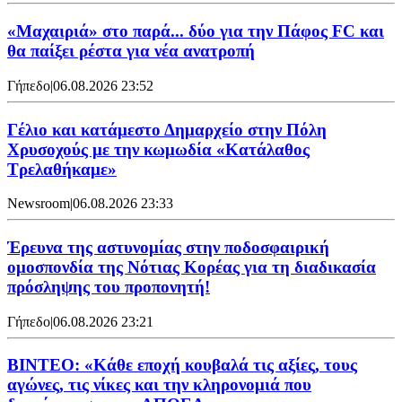
«Μαχαιριά» στο παρά... δύο για την Πάφος FC και
θα παίξει ρέστα για νέα ανατροπή
Γήπεδο
|
06.08.2026 23:52
Γέλιο και κατάμεστο Δημαρχείο στην Πόλη
Χρυσοχούς με την κωμωδία «Κατάλαθος
Τρελαθήκαμε»
Newsroom
|
06.08.2026 23:33
Έρευνα της αστυνομίας στην ποδοσφαιρική
ομοσπονδία της Νότιας Κορέας για τη διαδικασία
πρόσληψης του προπονητή!
Γήπεδο
|
06.08.2026 23:21
ΒΙΝΤΕΟ: «Κάθε εποχή κουβαλά τις αξίες, τους
αγώνες, τις νίκες και την κληρονομιά που