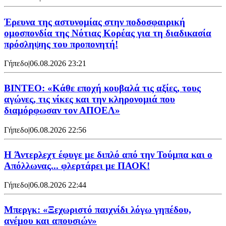
Έρευνα της αστυνομίας στην ποδοσφαιρική
ομοσπονδία της Νότιας Κορέας για τη διαδικασία
πρόσληψης του προπονητή!
Γήπεδο
|
06.08.2026 23:21
ΒΙΝΤΕΟ: «Κάθε εποχή κουβαλά τις αξίες, τους
αγώνες, τις νίκες και την κληρονομιά που
διαμόρφωσαν τον ΑΠΟΕΛ»
Γήπεδο
|
06.08.2026 22:56
H Άντερλεχτ έφυγε με διπλό από την Τούμπα και ο
Απόλλωνας... φλερτάρει με ΠΑΟΚ!
Γήπεδο
|
06.08.2026 22:44
Μπεργκ: «Ξεχωριστό παιχνίδι λόγω γηπέδου,
ανέμου και απουσιών»