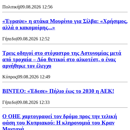
Πολιτική
|
09.08.2026 12:56
«Έγραψε» η ατάκα Μουρίνιο για Σίλβα: «Χρήσιμος,
αλλά ο κακομοίρης...»
Γήπεδο
|
09.08.2026 12:52
Τρεις οδηγοί στο στόχαστρο της Αστυνομίας μετά
από τροχαία – Δύο θετικοί στο αλκοτέστ, ο ένας
αρνήθηκε τον έλεγχο
Κύπρος
|
09.08.2026 12:49
ΒΙΝΤΕΟ: «Έδεσε» Πήλιο έως το 2030 η ΑΕΚ!
Γήπεδο
|
09.08.2026 12:33
Ο ΟΗΕ χαρτογραφεί τον δρόμο προς την τελική
φάση του Κυπριακού: Η κληρονομιά του Κραν
Μοντανά