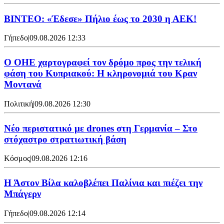
ΒΙΝΤΕΟ: «Έδεσε» Πήλιο έως το 2030 η ΑΕΚ!
Γήπεδο
|
09.08.2026 12:33
Ο ΟΗΕ χαρτογραφεί τον δρόμο προς την τελική
φάση του Κυπριακού: Η κληρονομιά του Κραν
Μοντανά
Πολιτική
|
09.08.2026 12:30
Νέο περιστατικό με drones στη Γερμανία – Στο
στόχαστρο στρατιωτική βάση
Κόσμος
|
09.08.2026 12:16
Η Άστον Βίλα καλοβλέπει Παλίνια και πιέζει την
Μπάγερν
Γήπεδο
|
09.08.2026 12:14