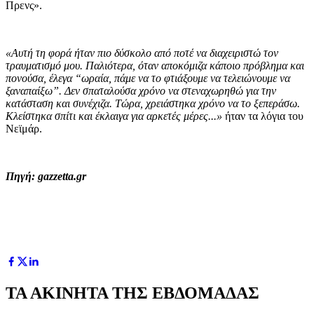
Πρενς».
«Αυτή τη φορά ήταν πιο δύσκολο από ποτέ να διαχειριστώ τον
τραυματισμό μου. Παλιότερα, όταν αποκόμιζα κάποιο πρόβλημα και
πονούσα, έλεγα “ωραία, πάμε να το φτιάξουμε να τελειώνουμε να
ξαναπαίξω”. Δεν σπαταλούσα χρόνο να στεναχωρηθώ για την
κατάσταση και συνέχιζα. Τώρα, χρειάστηκα χρόνο να το ξεπεράσω.
Κλείστηκα σπίτι και έκλαιγα για αρκετές μέρες...»
ήταν τα λόγια του
Νεϊμάρ.
Πηγή: gazzetta.gr
ΤΑ ΑΚΙΝΗΤΑ ΤΗΣ ΕΒΔΟΜΑΔΑΣ