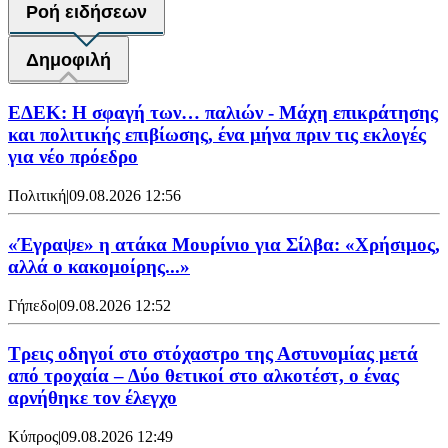
Ροή ειδήσεων
Δημοφιλή
ΕΔΕΚ: Η σφαγή των… παλιών - Μάχη επικράτησης
και πολιτικής επιβίωσης, ένα μήνα πριν τις εκλογές
για νέο πρόεδρο
Πολιτική
|
09.08.2026 12:56
«Έγραψε» η ατάκα Μουρίνιο για Σίλβα: «Χρήσιμος,
αλλά ο κακομοίρης...»
Γήπεδο
|
09.08.2026 12:52
Τρεις οδηγοί στο στόχαστρο της Αστυνομίας μετά
από τροχαία – Δύο θετικοί στο αλκοτέστ, ο ένας
αρνήθηκε τον έλεγχο
Κύπρος
|
09.08.2026 12:49