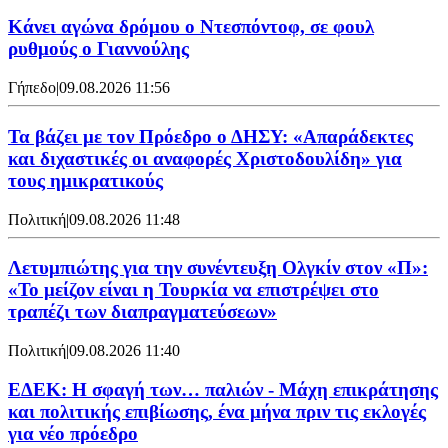
Kάνει αγώνα δρόμου ο Ντεσπόντοφ, σε φουλ
ρυθμούς ο Γιαννούλης
Γήπεδο
|
09.08.2026 11:56
Τα βάζει με τον Πρόεδρο ο ΔΗΣΥ: «Απαράδεκτες
και διχαστικές οι αναφορές Χριστοδουλίδη» για
τους ημικρατικούς
Πολιτική
|
09.08.2026 11:48
Λετυμπιώτης για την συνέντευξη Ολγκίν στον «Π»:
«Το μείζον είναι η Τουρκία να επιστρέψει στο
τραπέζι των διαπραγματεύσεων»
Πολιτική
|
09.08.2026 11:40
ΕΔΕΚ: Η σφαγή των… παλιών - Μάχη επικράτησης
και πολιτικής επιβίωσης, ένα μήνα πριν τις εκλογές
για νέο πρόεδρο