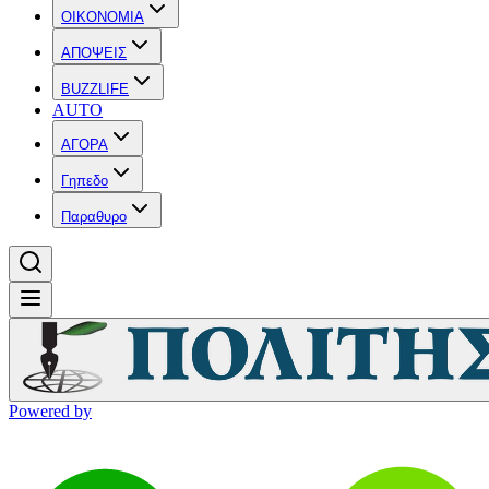
OIKONOMIA
ΑΠΟΨΕΙΣ
BUZZLIFE
AUTO
ΑΓΟΡΑ
Γηπεδο
Παραθυρο
Powered by