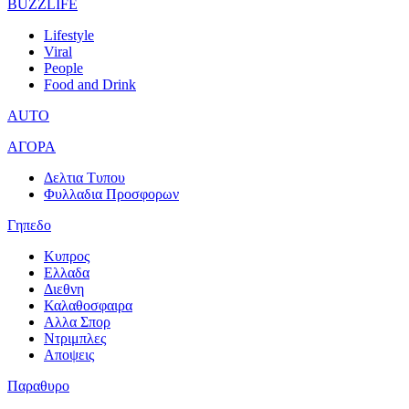
BUZZLIFE
Lifestyle
Viral
People
Food and Drink
AUTO
ΑΓΟΡΑ
Δελτια Τυπου
Φυλλαδια Προσφορων
Γηπεδο
Κυπρος
Ελλαδα
Διεθνη
Καλαθοσφαιρα
Αλλα Σπορ
Ντριμπλες
Αποψεις
Παραθυρο