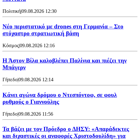
Πολιτική
|
09.08.2026 12:30
Νέο περιστατικό με drones στη Γερμανία – Στο
στόχαστρο στρατιωτική βάση
Κόσμος
|
09.08.2026 12:16
Η Άστον Βίλα καλοβλέπει Παλίνια και πιέζει την
Μπάγερν
Γήπεδο
|
09.08.2026 12:14
Kάνει αγώνα δρόμου ο Ντεσπόντοφ, σε φουλ
ρυθμούς ο Γιαννούλης
Γήπεδο
|
09.08.2026 11:56
Τα βάζει με τον Πρόεδρο ο ΔΗΣΥ: «Απαράδεκτες
και διχαστικές οι αναφορές Χριστοδουλίδη» για