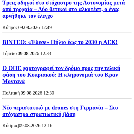
Τρεις οδηγοί στο στόχαστρο της Αστυνομίας μετά
από τροχαία – Δύο θετικοί στο αλκοτέστ, ο ένας
αρνήθηκε τον έλεγχο
Κύπρος
|
09.08.2026 12:49
ΒΙΝΤΕΟ: «Έδεσε» Πήλιο έως το 2030 η ΑΕΚ!
Γήπεδο
|
09.08.2026 12:33
Ο ΟΗΕ χαρτογραφεί τον δρόμο προς την τελική
φάση του Κυπριακού: Η κληρονομιά του Κραν
Μοντανά
Πολιτική
|
09.08.2026 12:30
Νέο περιστατικό με drones στη Γερμανία – Στο
στόχαστρο στρατιωτική βάση
Κόσμος
|
09.08.2026 12:16