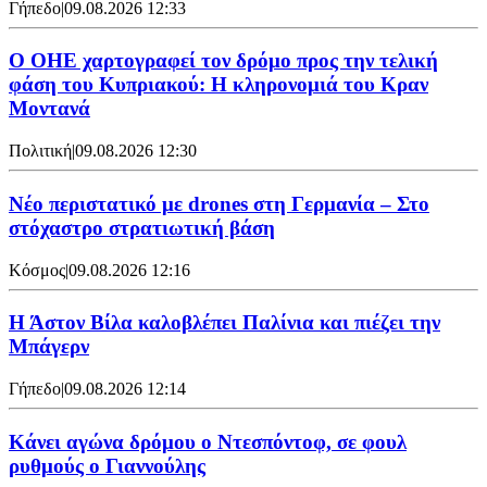
Γήπεδο
|
09.08.2026 12:33
Ο ΟΗΕ χαρτογραφεί τον δρόμο προς την τελική
φάση του Κυπριακού: Η κληρονομιά του Κραν
Μοντανά
Πολιτική
|
09.08.2026 12:30
Νέο περιστατικό με drones στη Γερμανία – Στο
στόχαστρο στρατιωτική βάση
Κόσμος
|
09.08.2026 12:16
Η Άστον Βίλα καλοβλέπει Παλίνια και πιέζει την
Μπάγερν
Γήπεδο
|
09.08.2026 12:14
Kάνει αγώνα δρόμου ο Ντεσπόντοφ, σε φουλ
ρυθμούς ο Γιαννούλης