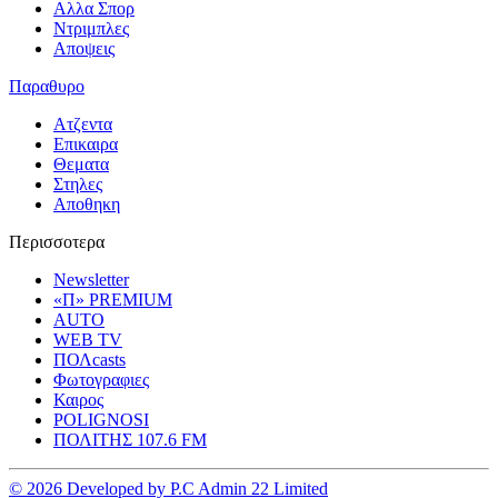
Αλλα Σπορ
Ντριμπλες
Αποψεις
Παραθυρο
Ατζεντα
Επικαιρα
Θεματα
Στηλες
Αποθηκη
Περισσοτερα
Newsletter
«Π» PREMIUM
AUTO
WEB TV
ΠΟΛcasts
Φωτογραφιες
Καιρος
POLIGNOSI
ΠΟΛΙΤΗΣ 107.6 FM
© 2026 Developed by P.C Admin 22 Limited