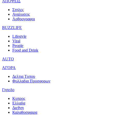
ΑΠΟΨΕΙΣ
Στηλες
Αναλυσεις
Αρθρογραφοι
BUZZLIFE
Lifestyle
Viral
People
Food and Drink
AUTO
ΑΓΟΡΑ
Δελτια Τυπου
Φυλλαδια Προσφορων
Γηπεδο
Κυπρος
Ελλαδα
Διεθνη
Καλαθοσφαιρα