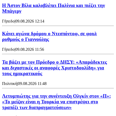
Η Άστον Βίλα καλοβλέπει Παλίνια και πιέζει την
Μπάγερν
Γήπεδο
|
09.08.2026 12:14
Kάνει αγώνα δρόμου ο Ντεσπόντοφ, σε φουλ
ρυθμούς ο Γιαννούλης
Γήπεδο
|
09.08.2026 11:56
Τα βάζει με τον Πρόεδρο ο ΔΗΣΥ: «Απαράδεκτες
και διχαστικές οι αναφορές Χριστοδουλίδη» για
τους ημικρατικούς
Πολιτική
|
09.08.2026 11:48
Λετυμπιώτης για την συνέντευξη Ολγκίν στον «Π»:
«Το μείζον είναι η Τουρκία να επιστρέψει στο
τραπέζι των διαπραγματεύσεων»