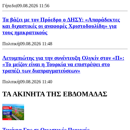
Γήπεδο
|
09.08.2026 11:56
Τα βάζει με τον Πρόεδρο ο ΔΗΣΥ: «Απαράδεκτες
και διχαστικές οι αναφορές Χριστοδουλίδη» για
τους ημικρατικούς
Πολιτική
|
09.08.2026 11:48
Λετυμπιώτης για την συνέντευξη Ολγκίν στον «Π»:
«Το μείζον είναι η Τουρκία να επιστρέψει στο
τραπέζι των διαπραγματεύσεων»
Πολιτική
|
09.08.2026 11:40
ΤΑ ΑΚΙΝΗΤΑ ΤΗΣ ΕΒΔΟΜΑΔΑΣ
Τεμάχια Γης σε Οικιστικές Περιοχές