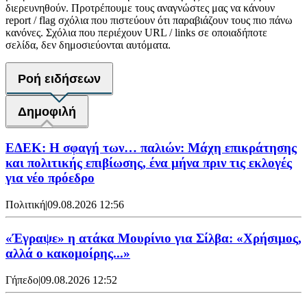
διερευνηθούν. Προτρέπουμε τους αναγνώστες μας να κάνουν
report / flag σχόλια που πιστεύουν ότι παραβιάζουν τους πιο πάνω
κανόνες. Σχόλια που περιέχουν URL / links σε οποιαδήποτε
σελίδα, δεν δημοσιεύονται αυτόματα.
Ροή ειδήσεων
Δημοφιλή
ΕΔΕΚ: Η σφαγή των… παλιών: Μάχη επικράτησης
και πολιτικής επιβίωσης, ένα μήνα πριν τις εκλογές
για νέο πρόεδρο
Πολιτική
|
09.08.2026 12:56
«Έγραψε» η ατάκα Μουρίνιο για Σίλβα: «Χρήσιμος,
αλλά ο κακομοίρης...»
Γήπεδο
|
09.08.2026 12:52