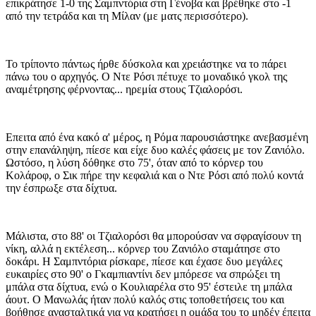
επικράτησε 1-0 της Σαμπντόρια στη Γένοβα και βρέθηκε στο -1
από την τετράδα και τη Μίλαν (με ματς περισσότερο).
Το τρίποντο πάντως ήρθε δύσκολα και χρειάστηκε να το πάρει
πάνω του ο αρχηγός. Ο Ντε Ρόσι πέτυχε το μοναδικό γκολ της
αναμέτρησης φέρνοντας... ηρεμία στους Τζιαλορόσι.
Επειτα από ένα κακό α' μέρος, η Ρόμα παρουσιάστηκε ανεβασμένη
στην επανάληψη, πίεσε και είχε δυο καλές φάσεις με τον Ζανιόλο.
Ωστόσο, η λύση δόθηκε στο 75', όταν από το κόρνερ του
Κολάροφ, ο Σικ πήρε την κεφαλιά και ο Ντε Ρόσι από πολύ κοντά
την έσπρωξε στα δίχτυα.
Μάλιστα, στο 88' οι Τζιαλορόσι θα μπορούσαν να σφραγίσουν τη
νίκη, αλλά η εκτέλεση... κόρνερ του Ζανιόλο σταμάτησε στο
δοκάρι. Η Σαμπντόρια ρίσκαρε, πίεσε και έχασε δυο μεγάλες
ευκαιρίες στο 90' ο Γκαμπιαντίνι δεν μπόρεσε να σπρώξει τη
μπάλα στα δίχτυα, ενώ ο Κουλιαρέλα στο 95' έστειλε τη μπάλα
άουτ. Ο Μανωλάς ήταν πολύ καλός στις τοποθετήσεις του και
βοήθησε ανασταλτικά για να κρατήσει η ομάδα του το μηδέν έπειτα