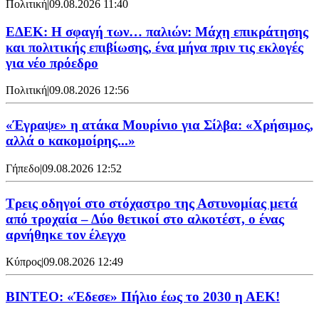
Πολιτική
|
09.08.2026 11:40
ΕΔΕΚ: Η σφαγή των… παλιών: Μάχη επικράτησης
και πολιτικής επιβίωσης, ένα μήνα πριν τις εκλογές
για νέο πρόεδρο
Πολιτική
|
09.08.2026 12:56
«Έγραψε» η ατάκα Μουρίνιο για Σίλβα: «Χρήσιμος,
αλλά ο κακομοίρης...»
Γήπεδο
|
09.08.2026 12:52
Τρεις οδηγοί στο στόχαστρο της Αστυνομίας μετά
από τροχαία – Δύο θετικοί στο αλκοτέστ, ο ένας
αρνήθηκε τον έλεγχο
Κύπρος
|
09.08.2026 12:49
ΒΙΝΤΕΟ: «Έδεσε» Πήλιο έως το 2030 η ΑΕΚ!