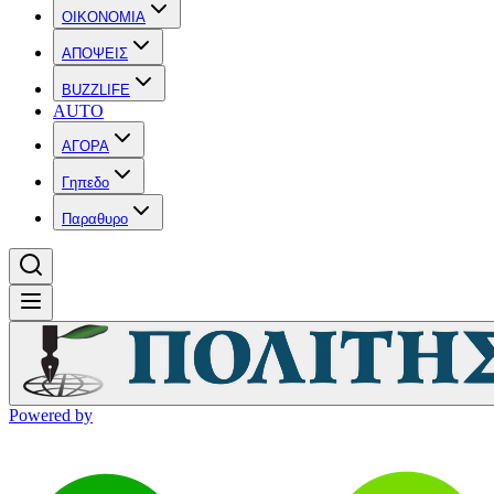
OIKONOMIA
ΑΠΟΨΕΙΣ
BUZZLIFE
AUTO
ΑΓΟΡΑ
Γηπεδο
Παραθυρο
Powered by