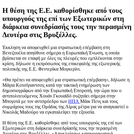
Η θέση της Ε.Ε. καθορίσθηκε από τους
υπουργούς της επί των Εξωτερικών στη
διάρκεια συνεδρίασής τους την περασμένη
Δευτέρα στις Βρυξέλλες.
Έκκληση να αποφευχθεί μια στρατιωτική επέμβαση στη
Βενεζουέλα απηύθυνε σήμερα η Ευρωπαϊκή Ένωση, η οποία
βρίσκεται σε επαφή με όλες τις πλευρές που εμπλέκονται στην
κρίση, δήλωσε η εκπρόσωπος της επικεφαλής της εξωτερικής
πολιτικής της Ε.Ε. Φεντερίκα Μογκερίνι.
«Θα πρέπει να αποφευχθεί μια στρατιωτική επέμβαση», δήλωσε η
Μάγια Κοτσίγιαντσιτς κατά την τακτική ενημέρωση των
δημοσιογράφων από την Ευρωπαϊκή Επιτροπή, την ώρα που ο
αντιπολιτευόμενος Χουάν Γκουαϊδό συζητάει σήμερα στην
Μπογοτά με τον αντιπρόεδρο των
ΗΠΑ
Μάικ Πενς και τους
συμμάχους τους της Ομάδας της Λίμας μέτρα για να αναγκαστεί ο
Νικολάς Μαδούρο να εγκαταλείψει την εξουσία.
Η θέση της Ε.Ε. καθορίσθηκε από τους υπουργούς της επί των
Εξωτερικών στη διάρκεια συνεδρίασής τους την περασμένη
Δευτέρα στις Βρυξέλλες. «Αποκλείσαμε κατηγορηματικά