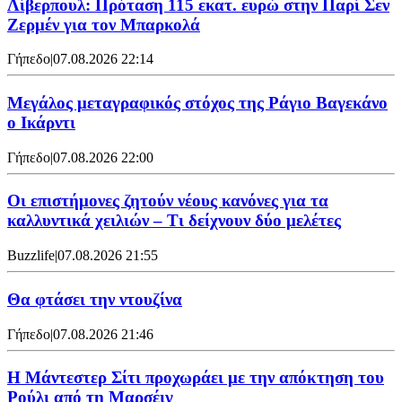
Λίβερπουλ: Πρόταση 115 εκατ. ευρώ στην Παρί Σεν
Ζερμέν για τον Μπαρκολά
Γήπεδο
|
07.08.2026 22:14
Μεγάλος μεταγραφικός στόχος της Ράγιο Βαγεκάνο
ο Ικάρντι
Γήπεδο
|
07.08.2026 22:00
Οι επιστήμονες ζητούν νέους κανόνες για τα
καλλυντικά χειλιών – Τι δείχνουν δύο μελέτες
Buzzlife
|
07.08.2026 21:55
Θα φτάσει την ντουζίνα
Γήπεδο
|
07.08.2026 21:46
Η Μάντεστερ Σίτι προχωράει με την απόκτηση του
Ρούλι από τη Μαρσέιγ