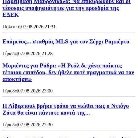
Παρέμβαση Μαυρονικόλα: Να επικυρωθούν και οι
τέσσερις υποψηφιότητες για την προεδρία της
ΕΔΕΚ
Πολιτική
|
07.08.2026 21:31
Επόμενος... σταθμός MLS για τον Σέρχι Ρομπέρτο
Γήπεδο
|
07.08.2026 21:28
Μοριέντες για Ρόδρι: «Η Ρεάλ δε χάνει παίκτες
τέτοιου επιπέδου, δεν ήθελε ποτέ πραγματικά να τον
αποκτήσει»
Γήπεδο
|
07.08.2026 23:00
Η Λίβερπουλ βρήκε τρόπο να νιώθει πως ο Ντιόγο
Ζότα θα είναι πάντοτε κοντά της...
Γήπεδο
|
07.08.2026 22:30