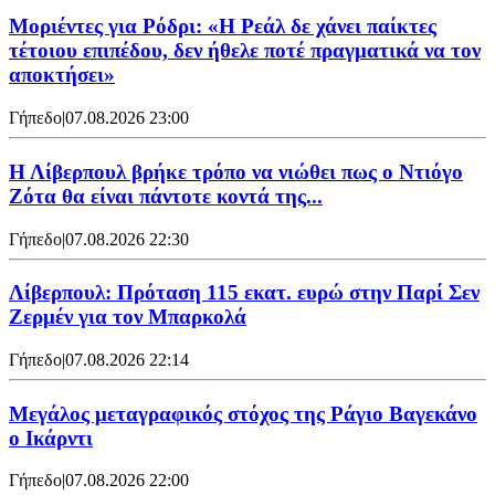
Μοριέντες για Ρόδρι: «Η Ρεάλ δε χάνει παίκτες
τέτοιου επιπέδου, δεν ήθελε ποτέ πραγματικά να τον
αποκτήσει»
Γήπεδο
|
07.08.2026 23:00
Η Λίβερπουλ βρήκε τρόπο να νιώθει πως ο Ντιόγο
Ζότα θα είναι πάντοτε κοντά της...
Γήπεδο
|
07.08.2026 22:30
Λίβερπουλ: Πρόταση 115 εκατ. ευρώ στην Παρί Σεν
Ζερμέν για τον Μπαρκολά
Γήπεδο
|
07.08.2026 22:14
Μεγάλος μεταγραφικός στόχος της Ράγιο Βαγεκάνο
ο Ικάρντι
Γήπεδο
|
07.08.2026 22:00