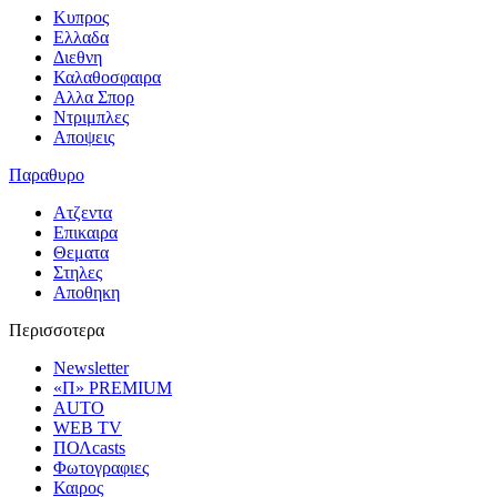
Κυπρος
Ελλαδα
Διεθνη
Καλαθοσφαιρα
Αλλα Σπορ
Ντριμπλες
Αποψεις
Παραθυρο
Ατζεντα
Επικαιρα
Θεματα
Στηλες
Αποθηκη
Περισσοτερα
Newsletter
«Π» PREMIUM
AUTO
WEB TV
ΠΟΛcasts
Φωτογραφιες
Καιρος