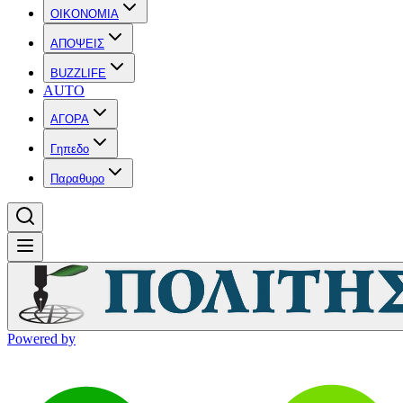
OIKONOMIA
ΑΠΟΨΕΙΣ
BUZZLIFE
AUTO
ΑΓΟΡΑ
Γηπεδο
Παραθυρο
Powered by