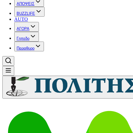
ΑΠΟΨΕΙΣ
BUZZLIFE
AUTO
ΑΓΟΡΑ
Γηπεδο
Παραθυρο