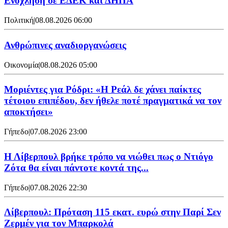
Ενόχληση σε ΕΔΕΚ και ΔΗΠΑ
Πολιτική
|
08.08.2026 06:00
Ανθρώπινες αναδιοργανώσεις
Οικονομία
|
08.08.2026 05:00
Μοριέντες για Ρόδρι: «Η Ρεάλ δε χάνει παίκτες
τέτοιου επιπέδου, δεν ήθελε ποτέ πραγματικά να τον
αποκτήσει»
Γήπεδο
|
07.08.2026 23:00
Η Λίβερπουλ βρήκε τρόπο να νιώθει πως ο Ντιόγο
Ζότα θα είναι πάντοτε κοντά της...
Γήπεδο
|
07.08.2026 22:30
Λίβερπουλ: Πρόταση 115 εκατ. ευρώ στην Παρί Σεν
Ζερμέν για τον Μπαρκολά