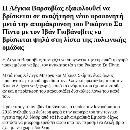
Η Λέγκια Βαρσοβίας εξακολουθεί να
βρίσκεται σε αναζήτηση νέου προπονητή
μετά την απομάκρυνση του Ρικάρντο Σα
Πίντο με τον Ιβάν Γιοβάνοβιτς να
βρίσκεται ψηλά στη λίστα της πολωνικής
ομάδας
Η Λέγκια Βαρσοβίας συνεχίζει να «οργώνει» την ευρωπαϊκή αγορά
προκειμένου να βρει τον αντικαταστάτη του Ρικάρντο Σα Πίντο.
Μετά τους Χένινγκ Μπεργκ και Μίκαελ Σκίμπε, ένας άλλος
προπονητής με προϋπηρεσία στον ελληνικό πρωτάθλημα και την
Κύπρο δείχνει να ξεχωρίζει από τα ονόματα που έχουν προταθεί,
αν και η περίπτωση του παρουσιάζει δυσκολίες λόγω του κασέ
του.
Πρόκειται για τον Ιβάν Γιοβάνοβιτς, ο οποίος τον Ιανουάριο του
2018 ανέλαβε για δεύτερη φορά στην καριέρα του την τεχνική
ηγεσία της Αλ Νασρ από τα Ηνωμένα Αραβικά Εμιράτα δίχως
ωστόσο να μακροημερεύσει αφού από τον περασμένο Δεκέμβριο
έχει μείνει χωρίς δουλειά.