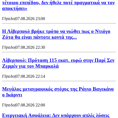
τέτοιου επιπέδου, δεν ήθελε ποτέ πραγματικά να τον
αποκτήσει»
Γήπεδο
|
07.08.2026 23:00
Η Λίβερπουλ βρήκε τρόπο να νιώθει πως ο Ντιόγο
Ζότα θα είναι πάντοτε κοντά της...
Γήπεδο
|
07.08.2026 22:30
Λίβερπουλ: Πρόταση 115 εκατ. ευρώ στην Παρί Σεν
Ζερμέν για τον Μπαρκολά
Γήπεδο
|
07.08.2026 22:14
Μεγάλος μεταγραφικός στόχος της Ράγιο Βαγεκάνο
ο Ικάρντι
Γήπεδο
|
07.08.2026 22:00
Ενεργειακή Ασφάλεια: Δεν υπάρχουν απλές λύσεις