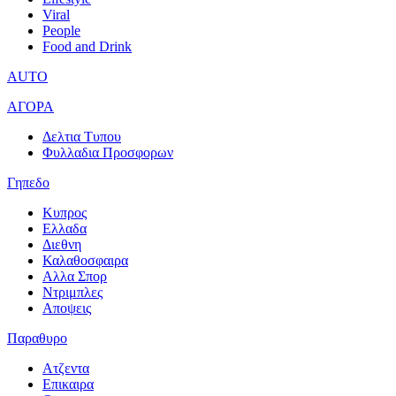
Viral
People
Food and Drink
AUTO
ΑΓΟΡΑ
Δελτια Τυπου
Φυλλαδια Προσφορων
Γηπεδο
Κυπρος
Ελλαδα
Διεθνη
Καλαθοσφαιρα
Αλλα Σπορ
Ντριμπλες
Αποψεις
Παραθυρο
Ατζεντα
Επικαιρα