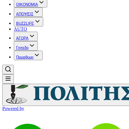
OIKONOMIA
ΑΠΟΨΕΙΣ
BUZZLIFE
AUTO
ΑΓΟΡΑ
Γηπεδο
Παραθυρο
Powered by