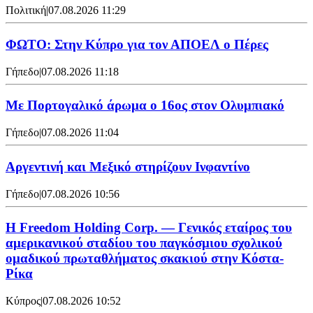
Πολιτική
|
07.08.2026 11:29
ΦΩΤΟ: Στην Κύπρο για τον ΑΠΟΕΛ ο Πέρες
Γήπεδο
|
07.08.2026 11:18
Με Πορτογαλικό άρωμα ο 16ος στον Ολυμπιακό
Γήπεδο
|
07.08.2026 11:04
Αργεντινή και Μεξικό στηρίζουν Ινφαντίνο
Γήπεδο
|
07.08.2026 10:56
Η Freedom Holding Corp. — Γενικός εταίρος του
αμερικανικού σταδίου του παγκόσμιου σχολικού
ομαδικού πρωταθλήματος σκακιού στην Κόστα-
Ρίκα
Κύπρος
|
07.08.2026 10:52