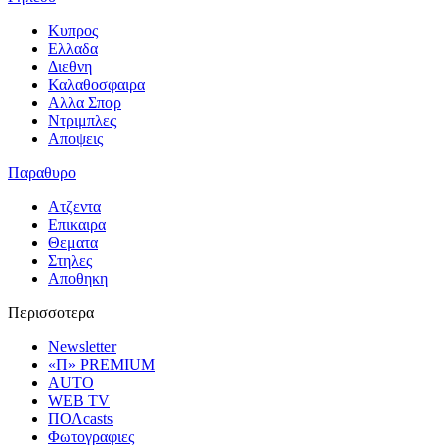
Κυπρος
Ελλαδα
Διεθνη
Καλαθοσφαιρα
Αλλα Σπορ
Ντριμπλες
Αποψεις
Παραθυρο
Ατζεντα
Επικαιρα
Θεματα
Στηλες
Αποθηκη
Περισσοτερα
Newsletter
«Π» PREMIUM
AUTO
WEB TV
ΠΟΛcasts
Φωτογραφιες