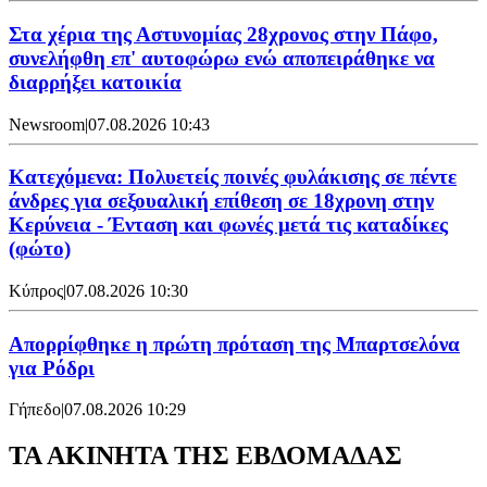
Στα χέρια της Αστυνομίας 28χρονος στην Πάφο,
συνελήφθη επ' αυτοφώρω ενώ αποπειράθηκε να
διαρρήξει κατοικία
Newsroom
|
07.08.2026 10:43
Κατεχόμενα: Πολυετείς ποινές φυλάκισης σε πέντε
άνδρες για σεξουαλική επίθεση σε 18χρονη στην
Κερύνεια - Ένταση και φωνές μετά τις καταδίκες
(φώτο)
Κύπρος
|
07.08.2026 10:30
Απορρίφθηκε η πρώτη πρόταση της Μπαρτσελόνα
για Ρόδρι
Γήπεδο
|
07.08.2026 10:29
ΤΑ ΑΚΙΝΗΤΑ ΤΗΣ ΕΒΔΟΜΑΔΑΣ