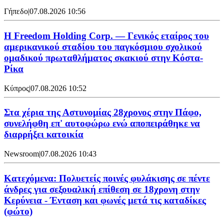
Γήπεδο
|
07.08.2026 10:56
Η Freedom Holding Corp. — Γενικός εταίρος του
αμερικανικού σταδίου του παγκόσμιου σχολικού
ομαδικού πρωταθλήματος σκακιού στην Κόστα-
Ρίκα
Κύπρος
|
07.08.2026 10:52
Στα χέρια της Αστυνομίας 28χρονος στην Πάφο,
συνελήφθη επ' αυτοφώρω ενώ αποπειράθηκε να
διαρρήξει κατοικία
Newsroom
|
07.08.2026 10:43
Κατεχόμενα: Πολυετείς ποινές φυλάκισης σε πέντε
άνδρες για σεξουαλική επίθεση σε 18χρονη στην
Κερύνεια - Ένταση και φωνές μετά τις καταδίκες
(φώτο)