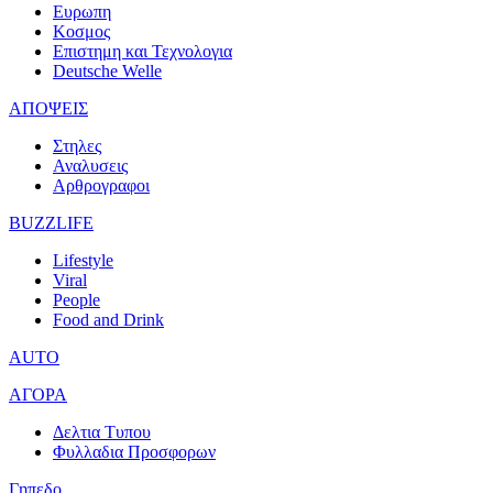
Ευρωπη
Κοσμος
Επιστημη και Τεχνολογια
Deutsche Welle
ΑΠΟΨΕΙΣ
Στηλες
Αναλυσεις
Αρθρογραφοι
BUZZLIFE
Lifestyle
Viral
People
Food and Drink
AUTO
ΑΓΟΡΑ
Δελτια Τυπου
Φυλλαδια Προσφορων
Γηπεδο