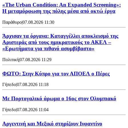
«The Urban Condition: An Expanded Screening»:
Η μεταμόρφωση της πόλης μέσα από οκτώ έργα
Παράθυρο
|
07.08.2026 11:30
Άρχισαν τα όργανα: Καταγγέλλει αποκλεισμό της
Αριστεράς από τους ημικρατικούς το ΑΚΕΛ –
«Ερωτήματα για πιθανό ασυμβίβαστο»
Πολιτική
|
07.08.2026 11:29
ΦΩΤΟ: Στην Κύπρο για τον ΑΠΟΕΛ ο Πέρες
Γήπεδο
|
07.08.2026 11:18
Με Πορτογαλικό άρωμα ο 16ος στον Ολυμπιακό
Γήπεδο
|
07.08.2026 11:04
Αργεντινή και Μεξικό στηρίζουν Ινφαντίνο