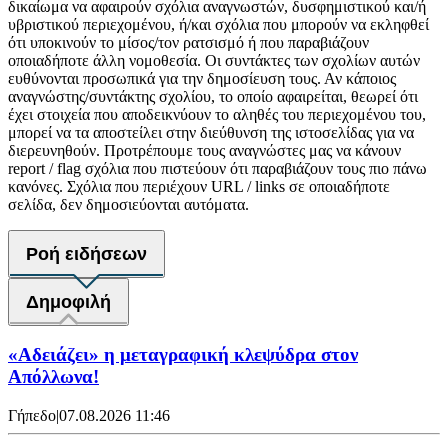
δικαίωμα να αφαιρούν σχόλια αναγνωστών, δυσφημιστικού και/ή
υβριστικού περιεχομένου, ή/και σχόλια που μπορούν να εκληφθεί
ότι υποκινούν το μίσος/τον ρατσισμό ή που παραβιάζουν
οποιαδήποτε άλλη νομοθεσία. Οι συντάκτες των σχολίων αυτών
ευθύνονται προσωπικά για την δημοσίευση τους. Αν κάποιος
αναγνώστης/συντάκτης σχολίου, το οποίο αφαιρείται, θεωρεί ότι
έχει στοιχεία που αποδεικνύουν το αληθές του περιεχομένου του,
μπορεί να τα αποστείλει στην διεύθυνση της ιστοσελίδας για να
διερευνηθούν. Προτρέπουμε τους αναγνώστες μας να κάνουν
report / flag σχόλια που πιστεύουν ότι παραβιάζουν τους πιο πάνω
κανόνες. Σχόλια που περιέχουν URL / links σε οποιαδήποτε
σελίδα, δεν δημοσιεύονται αυτόματα.
Ροή ειδήσεων
Δημοφιλή
«Αδειάζει» η μεταγραφική κλεψύδρα στον
Απόλλωνα!
Γήπεδο
|
07.08.2026 11:46