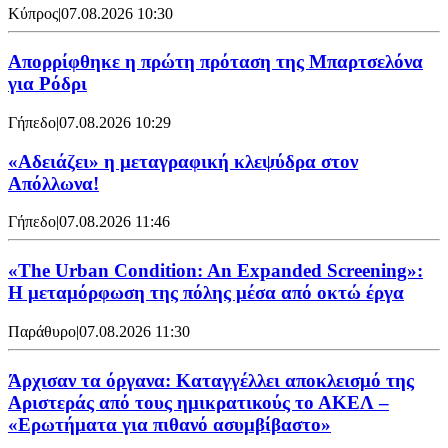
Κύπρος
|
07.08.2026 10:30
Απορρίφθηκε η πρώτη πρόταση της Μπαρτσελόνα
για Ρόδρι
Γήπεδο
|
07.08.2026 10:29
«Αδειάζει» η μεταγραφική κλεψύδρα στον
Απόλλωνα!
Γήπεδο
|
07.08.2026 11:46
«The Urban Condition: An Expanded Screening»:
Η μεταμόρφωση της πόλης μέσα από οκτώ έργα
Παράθυρο
|
07.08.2026 11:30
Άρχισαν τα όργανα: Καταγγέλλει αποκλεισμό της
Αριστεράς από τους ημικρατικούς το ΑΚΕΛ –
«Ερωτήματα για πιθανό ασυμβίβαστο»