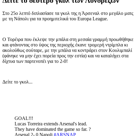
Δείτε το δεύτερο γκολ των Λονδρέζων
Στο 25ο λεπτό διπλασίασε τα γκολ της η Άρσεναλ στο μεγάλο ματς
με τη Νάπολι για τα προημιτελικά του Europa League.
Ο Τορέιρα που έκλεψε την μπάλα στη μεσαία γραμμή προωθήθηκε
και φτάνοντας στο ύψος της περιοχής έκανε τρομερή ντρίμπλα κι
ακολούθως σούταρε, με την μπάλα να κοντράρει στον Κουλιμπαλί
(φάνηκε να μην έχει πορεία προς την εστία) και να καταλήγει στα
δίχτυα των παρτενοπέι για το 2-0!
Δείτε το γκολ...
GOAL!!!
Lucas Torreira extends Arsenal's lead.
They have dominated the game so far. ?
Arsenal 2- 0 Napoli
#ARSNAP