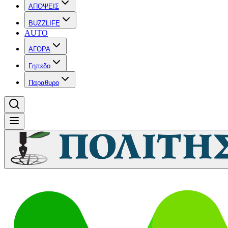
ΑΠΟΨΕΙΣ
BUZZLIFE
AUTO
ΑΓΟΡΑ
Γηπεδο
Παραθυρο