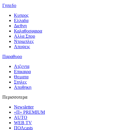
Γηπεδο
Κυπρος
Ελλαδα
Διεθνη
Καλαθοσφαιρα
Αλλα Σπορ
Ντριμπλες
Αποψεις
Παραθυρο
Ατζεντα
Επικαιρα
Θεματα
Στηλες
Αποθηκη
Περισσοτερα
Newsletter
«Π» PREMIUM
AUTO
WEB TV
ΠΟΛcasts