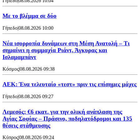
Γήπεδο
|
08.08.2026 10:04
Με το βλέμμα σε δύο
Γήπεδο
|
08.08.2026 10:00
Νέα ισορροπία δυνάμεων στη Μέση Ανατολή – Τι
σημαίνει η συμμαχία Ριάντ, Άγκυρας και
Ισλαμαμπάντ
Κόσμος
|
08.08.2026 09:38
ΑΕΚ: Ένα τελευταίο «τεστ» πριν τις επίσημες μάχες
Γήπεδο
|
08.08.2026 09:27
Λεμεσός: €6 εκατ. για την ολική ανάπλαση της
Αγίας Σοφίας – Πράσινο, ποδηλατόδρομοι και 135
θέσεις στάθμευσης
Κύπρος
|
08.08.2026 09:24