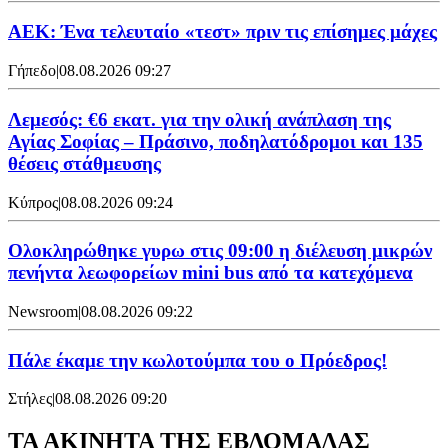
ΑΕΚ: Ένα τελευταίο «τεστ» πριν τις επίσημες μάχες
Γήπεδο
|
08.08.2026 09:27
Λεμεσός: €6 εκατ. για την ολική ανάπλαση της
Αγίας Σοφίας – Πράσινο, ποδηλατόδρομοι και 135
θέσεις στάθμευσης
Κύπρος
|
08.08.2026 09:24
Ολοκληρώθηκε γυρω στις 09:00 η διέλευση μικρών
πενήντα λεωφορείων mini bus από τα κατεχόμενα
Newsroom
|
08.08.2026 09:22
Πάλε έκαμε την κωλοτούμπα του ο Πρόεδρος!
Στήλες
|
08.08.2026 09:20
ΤΑ ΑΚΙΝΗΤΑ ΤΗΣ ΕΒΔΟΜΑΔΑΣ