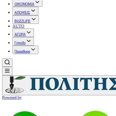
OIKONOMIA
ΑΠΟΨΕΙΣ
BUZZLIFE
AUTO
ΑΓΟΡΑ
Γηπεδο
Παραθυρο
Powered by