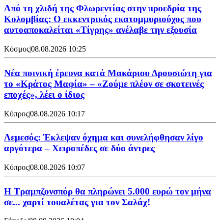
Από τη χλιδή της Φλωρεντίας στην προεδρία της
Κολομβίας: Ο εκκεντρικός εκατομμυριούχος που
αυτοαποκαλείται «Τίγρης» ανέλαβε την εξουσία
Κόσμος
|
08.08.2026 10:25
Νέα ποινική έρευνα κατά Μακάριου Δρουσιώτη για
το «Κράτος Μαφία» – «Ζούμε πλέον σε σκοτεινές
εποχές», λέει ο ίδιος
Κύπρος
|
08.08.2026 10:17
Λεμεσός: Έκλεψαν όχημα και συνελήφθησαν λίγο
αργότερα – Χειροπέδες σε δύο άντρες
Κύπρος
|
08.08.2026 10:07
Η Τραμπζονσπόρ θα πληρώνει 5.000 ευρώ τον μήνα
σε... χαρτί τουαλέτας για τον Σαλάχ!