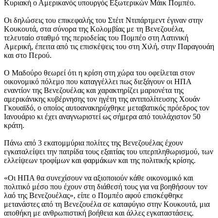
Κυριακή ο Αμερικανός υπουργός Εξωτερικών Μάικ Πομπέο.
Οι δηλώσεις του επικεφαλής του Στέιτ Ντιπάρτμεντ έγιναν στην
Κουκουτά, στα σύνορα της Κολομβίας με τη Βενεζουέλα,
τελευταίο σταθμό της περιοδείας του Πομπέο στη Λατινική
Αμερική, έπειτα από τις επισκέψεις του στη Χιλή, στην Παραγουάη
και στο Περού.
Ο Μαδούρο θεωρεί ότι η κρίση στη χώρα του οφείλεται στον
οικονομικό πόλεμο που καταγγέλλει πως διεξάγουν οι ΗΠΑ
εναντίον της Βενεζουέλας και χαρακτηρίζει μαριονέτα της
αμερικάνικης κυβέρνησης τον ηγέτη της αντιπολίτευσης Χουάν
Γκουαϊδό, ο οποίος αυτοανακηρύχθηκε μεταβατικός πρόεδρος τον
Ιανουάριο κι έχει αναγνωριστεί ως σήμερα από τουλάχιστον 50
κράτη.
Πάνω από 3 εκατομμύρια πολίτες της Βενεζουέλας έχουν
εγκαταλείψει την πατρίδα τους εξαιτίας του υπερπληθωρισμού, των
ελλείψεων τροφίμων και φαρμάκων και της πολιτικής κρίσης.
«Οι ΗΠΑ θα συνεχίσουν να αξιοποιούν κάθε οικονομικό και
πολιτικό μέσο που έχουν στη διάθεσή τους για να βοηθήσουν τον
λαό της Βενεζουέλας», είπε ο Πομπέο αφού επισκέφθηκε
μετανάστες από τη Βενεζουέλα σε καταφύγιο στην Κουκουτά, μια
αποθήκη με ανθρωπιστική βοήθεια και άλλες εγκαταστάσεις.