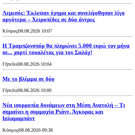
Λεμεσός: Έκλεψαν όχημα και συνελήφθησαν λίγο
αργότερα – Χειροπέδες σε δύο άντρες
Κύπρος
|
08.08.2026 10:07
Η Τραμπζονσπόρ θα πληρώνει 5.000 ευρώ τον μήνα
σε... χαρτί τουαλέτας για τον Σαλάχ!
Γήπεδο
|
08.08.2026 10:04
Με το βλέμμα σε δύο
Γήπεδο
|
08.08.2026 10:00
Νέα ισορροπία δυνάμεων στη Μέση Ανατολή – Τι
σημαίνει η συμμαχία Ριάντ, Άγκυρας και
Ισλαμαμπάντ
Κόσμος
|
08.08.2026 09:38