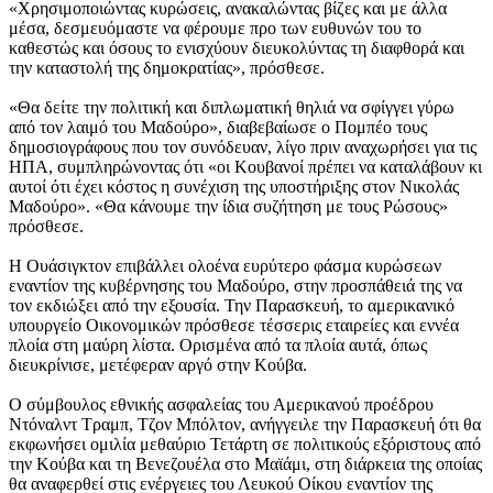
«Χρησιμοποιώντας κυρώσεις, ανακαλώντας βίζες και με άλλα
μέσα, δεσμευόμαστε να φέρουμε προ των ευθυνών του το
καθεστώς και όσους το ενισχύουν διευκολύντας τη διαφθορά και
την καταστολή της δημοκρατίας», πρόσθεσε.
«Θα δείτε την πολιτική και διπλωματική θηλιά να σφίγγει γύρω
από τον λαιμό του Μαδούρο», διαβεβαίωσε ο Πομπέο τους
δημοσιογράφους που τον συνόδευαν, λίγο πριν αναχωρήσει για τις
ΗΠΑ, συμπληρώνοντας ότι «οι Κουβανοί πρέπει να καταλάβουν κι
αυτοί ότι έχει κόστος η συνέχιση της υποστήριξης στον Νικολάς
Μαδούρο». «Θα κάνουμε την ίδια συζήτηση με τους Ρώσους»
πρόσθεσε.
Η Ουάσιγκτον επιβάλλει ολοένα ευρύτερο φάσμα κυρώσεων
εναντίον της κυβέρνησης του Μαδούρο, στην προσπάθειά της να
τον εκδιώξει από την εξουσία. Την Παρασκευή, το αμερικανικό
υπουργείο Οικονομικών πρόσθεσε τέσσερις εταιρείες και εννέα
πλοία στη μαύρη λίστα. Ορισμένα από τα πλοία αυτά, όπως
διευκρίνισε, μετέφεραν αργό στην Κούβα.
Ο σύμβουλος εθνικής ασφαλείας του Αμερικανού προέδρου
Ντόναλντ Τραμπ, Τζον Μπόλτον, ανήγγειλε την Παρασκευή ότι θα
εκφωνήσει ομιλία μεθαύριο Τετάρτη σε πολιτικούς εξόριστους από
την Κούβα και τη Βενεζουέλα στο Μαϊάμι, στη διάρκεια της οποίας
θα αναφερθεί στις ενέργειες του Λευκού Οίκου εναντίον της