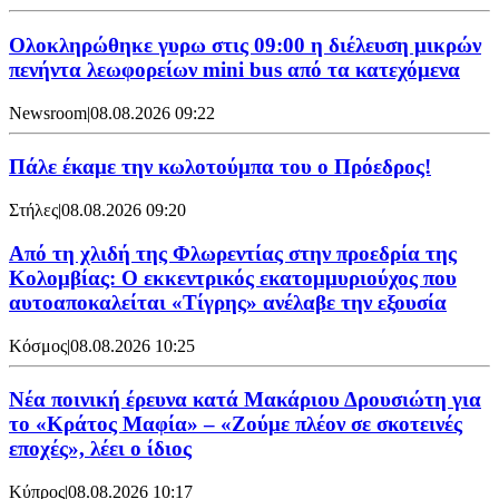
Ολοκληρώθηκε γυρω στις 09:00 η διέλευση μικρών
πενήντα λεωφορείων mini bus από τα κατεχόμενα
Newsroom
|
08.08.2026 09:22
Πάλε έκαμε την κωλοτούμπα του ο Πρόεδρος!
Στήλες
|
08.08.2026 09:20
Από τη χλιδή της Φλωρεντίας στην προεδρία της
Κολομβίας: Ο εκκεντρικός εκατομμυριούχος που
αυτοαποκαλείται «Τίγρης» ανέλαβε την εξουσία
Κόσμος
|
08.08.2026 10:25
Νέα ποινική έρευνα κατά Μακάριου Δρουσιώτη για
το «Κράτος Μαφία» – «Ζούμε πλέον σε σκοτεινές
εποχές», λέει ο ίδιος
Κύπρος
|
08.08.2026 10:17