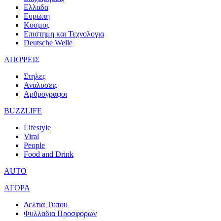
Ελλαδα
Ευρωπη
Κοσμος
Επιστημη και Τεχνολογια
Deutsche Welle
ΑΠΟΨΕΙΣ
Στηλες
Αναλυσεις
Αρθρογραφοι
BUZZLIFE
Lifestyle
Viral
People
Food and Drink
AUTO
ΑΓΟΡΑ
Δελτια Τυπου
Φυλλαδια Προσφορων