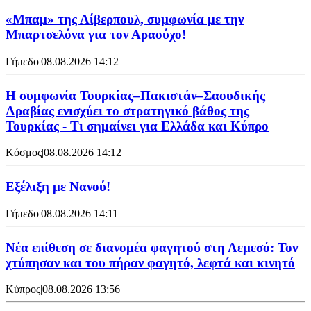
«Μπαμ» της Λίβερπουλ, συμφωνία με την
Μπαρτσελόνα για τον Αραούχο!
Γήπεδο
|
08.08.2026 14:12
Η συμφωνία Τουρκίας–Πακιστάν–Σαουδικής
Αραβίας ενισχύει το στρατηγικό βάθος της
Τουρκίας - Τι σημαίνει για Ελλάδα και Κύπρο
Κόσμος
|
08.08.2026 14:12
Εξέλιξη με Νανού!
Γήπεδο
|
08.08.2026 14:11
Νέα επίθεση σε διανομέα φαγητού στη Λεμεσό: Τον
χτύπησαν και του πήραν φαγητό, λεφτά και κινητό
Κύπρος
|
08.08.2026 13:56