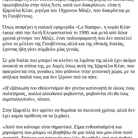
πρωτοβουλία στην πόλη Άστι, κατά των διακρίσεων, είναι η
Ιζαμπέλα Κέαν, μητέρα του 19χρονου Μόιζε, που διακρίνεται με
τη Γιουβέντους.
Όπως αναφέρει η ιταλική εφημερίδα «La Stampa», η κυρία Κέαν
έφυγε από την Ακτή Ελεφαντοστού το 1990, και μετά από δέκα
χρονιά γέννησε τον Μόιζε, έναν ποδοσφαιριστή που δεν αποτελεί
μόνο το μέλλον της Γιουβέντους αλλά και της εθνικής Ιταλίας,
έχοντας ήδη γίνει σύμβολο μίας γενιάς.
Σε μία Ιταλία που μπορεί να κλείνει τα λιμάνια της αλλά έχει ακόμα
ανοικτά τα σπίτια της, με δομές όπως αυτή της Ιζαμπέλα Κέαν, που
αφιερώνεται στις γυναίκες που φτάνουν στην γειτονική χώρα, με τα
ανήλικα παιδιά τους και δεν ξέρουν πού να πάνε.
«Η εξάπλωση του εθελοντισμού δεν γίνεται κατανοητή σε όλους τους
πολιτισμούς, πολλοί αλλοδαποί φοβούνται, φοβούνται ότι θα τους
εκμεταλλευτούν»,
τόνισε.
Στην Ιζαμπέλε δεν αρέσει να θυμάται τα σκοτεινά χρόνια, αλλά δεν
έχει καμία πρόθεση να τα ξεχάσει.
«Αυτό που κάνουμε είναι σημαντικό. Είμαι ενθουσιασμένη και
χαρούμενη που μπορώ να βοηθήσω σε μια πόλη που μου είναι πολύ
αγαπητή. Υπάρχει μια παροιμία που λέει: θυμηθείτε από πού ήρθατε.