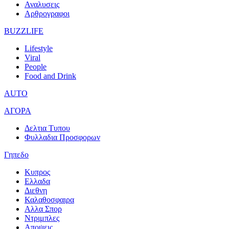
Αναλυσεις
Αρθρογραφοι
BUZZLIFE
Lifestyle
Viral
People
Food and Drink
AUTO
ΑΓΟΡΑ
Δελτια Τυπου
Φυλλαδια Προσφορων
Γηπεδο
Κυπρος
Ελλαδα
Διεθνη
Καλαθοσφαιρα
Αλλα Σπορ
Ντριμπλες
Αποψεις