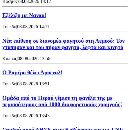
Κόσμος
|
08.08.2026 14:12
Εξέλιξη με Νανού!
Γήπεδο
|
08.08.2026 14:11
Νέα επίθεση σε διανομέα φαγητού στη Λεμεσό: Τον
χτύπησαν και του πήραν φαγητό, λεφτά και κινητό
Κύπρος
|
08.08.2026 13:56
Ο Ρομέρο θέλει Άρσεναλ!
Γήπεδο
|
08.08.2026 13:51
Ομάδα από το Περού γέμισε τη φανέλα της με
περισσότερους από 1000 διαφορετικούς χορηγούς!
Γήπεδο
|
08.08.2026 13:43
Σφοδρά πυρά ΔΗΣΥ στην Κυβέρνηση για τον GSI: