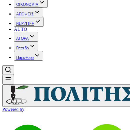
OIKONOMIA
ΑΠΟΨΕΙΣ
BUZZLIFE
AUTO
ΑΓΟΡΑ
Γηπεδο
Παραθυρο
Powered by