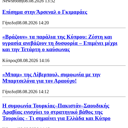
Newsroom
|
08.08.2026 13:32
Επίσημα στην Άρσεναλ ο Γκιμαράες
Γήπεδο
|
08.08.2026 14:20
«Βράζουν» τα παράλια της Κύπρου: Ζέστη και
υγρασία ανεβάζουν τη δυσφορία – Επιμένει μέχρι
και την Τετάρτη ο καύσωνας
Κύπρος
|
08.08.2026 14:16
«Μπαμ» της Λίβερπουλ, συμφωνία με την
Μπαρτσελόνα για τον Αραούχο!
Γήπεδο
|
08.08.2026 14:12
Η συμφωνία Τουρκίας–Πακιστάν–Σαουδικής
Αραβίας ενισχύει το στρατηγικό βάθος της
Τουρκίας - Τι σημαίνει για Ελλάδα και Κύπρο