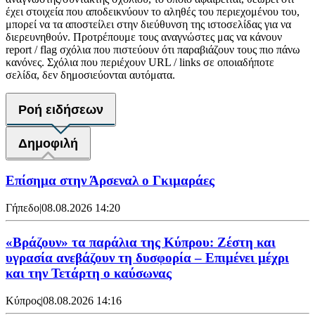
έχει στοιχεία που αποδεικνύουν το αληθές του περιεχομένου του,
μπορεί να τα αποστείλει στην διεύθυνση της ιστοσελίδας για να
διερευνηθούν. Προτρέπουμε τους αναγνώστες μας να κάνουν
report / flag σχόλια που πιστεύουν ότι παραβιάζουν τους πιο πάνω
κανόνες. Σχόλια που περιέχουν URL / links σε οποιαδήποτε
σελίδα, δεν δημοσιεύονται αυτόματα.
Ροή ειδήσεων
Δημοφιλή
Επίσημα στην Άρσεναλ ο Γκιμαράες
Γήπεδο
|
08.08.2026 14:20
«Βράζουν» τα παράλια της Κύπρου: Ζέστη και
υγρασία ανεβάζουν τη δυσφορία – Επιμένει μέχρι
και την Τετάρτη ο καύσωνας
Κύπρος
|
08.08.2026 14:16