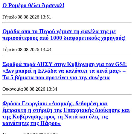
Ο Ρομέρο θέλει Άρσεναλ!
Γήπεδο
|
08.08.2026 13:51
Ομάδα από το Περού γέμισε τη φανέλα της με
περισσότερους από 1000 διαφορετικούς χορηγούς!
Γήπεδο
|
08.08.2026 13:43
Σφοδρά πυρά ΔΗΣΥ στην Κυβέρνηση για τον GSI:
«Δεν μπορεί η Ελλάδα να καλύπτει τα κενά μας» –
Τα 5 βήματα που προτείνει για την συνέχεια
Οικονομία
|
08.08.2026 13:34
Φρόσω Γεωργίου: «Διαρκής, δεδομένη και
έμπρακτη η στήριξη της Επαρχιακής Διοίκησης και
της Κυβέρνησης προς τη Νατά και όλες τις
κοινότητες της Πάφου»