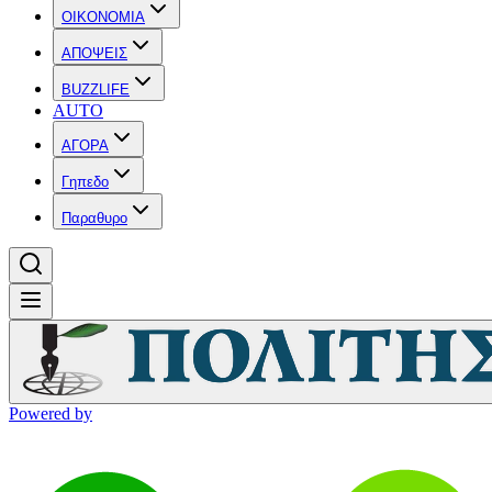
OIKONOMIA
ΑΠΟΨΕΙΣ
BUZZLIFE
AUTO
ΑΓΟΡΑ
Γηπεδο
Παραθυρο
Powered by