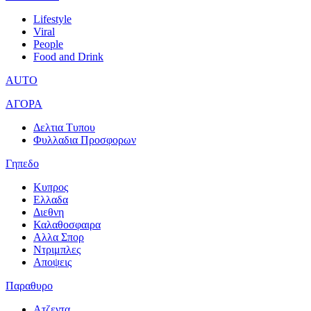
Lifestyle
Viral
People
Food and Drink
AUTO
ΑΓΟΡΑ
Δελτια Τυπου
Φυλλαδια Προσφορων
Γηπεδο
Κυπρος
Ελλαδα
Διεθνη
Καλαθοσφαιρα
Αλλα Σπορ
Ντριμπλες
Αποψεις
Παραθυρο
Ατζεντα