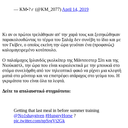
— KM•?‍♂️ (@KM_2077)
April 14, 2019
Κι αν οι πρώτοι τρελάθηκαν απ' την χαρά τους και ξεσηκώθηκαν
παρακολουθώντας το τέρμα του Σαλάχ δεν συνέβη το ίδιο και με
τον Γκίβεν, ο οποίος εκείνη την ώρα γευόταν ένα (προφανώς)
καλομαγειρεμένο κοτόπουλο.
Ο παλαίμαχος Ιρλανδός γκολκίπερ της Μάντσεστερ Σίτι και της
Νιούκαστλ, την ώρα που είναι κυριολεκτικά με την μπουκιά στο
στόμα συνελήφθη από τον τηλεοπτικό φακό να ρίχνει μια κλεφτή
ματιά στο μόνιτορ και να επιστρέφει ατάραχος στο γεύμα του. Η
γκριμάτσα του είναι όλα τα λεφτά.
Δείτε το απολαυστικό στιγμιότυπο:
Getting that last meal in before summer training
@No1shaygiven
#HungryHorse
?
pic.twitter.com/npSrgVt2Gk