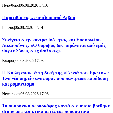
Παράθυρο
|
06.08.2026 17:16
Παρεμβάσεις... επιπέδου από Αϊβού
Γήπεδο
|
06.08.2026 17:14
Συνέχεια στην κόντρα Ισότητας και Υπουργείου
Δικαιοσύνης: «Ο θόρυβος δεν παράγεται από εμάς –
Φέρτε λύσεις στις Φυλακές»
Κύπρος
|
06.08.2026 17:08
Η Κοίλη αποκτά τη δική της «Γωνιά του Έρωτα» :
Ένα νέο σημείο αναφοράς που παντρεύει παράδοση
και ρομαντισμό
Newsroom
|
06.08.2026 17:06
Το ουκρανικό αεροσκάφος κοντά στο οποίο βρέθηκε
drone με εκρηκτικά μετέφερε πυρομαχικά -