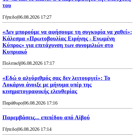
του
Γήπεδο
|
06.08.2026 17:27
«Δεν μπορούμε να αφήσουμε τη συγκυρία να χαθεί»:
Κάλεσμα «Πρωτοβουλίας Ειρήνης - Ενωμένη
Κύπρος» για επιτάχυνση των συνομιλιών στο
Κυπριακό
Πολιτική
|
06.08.2026 17:17
«Εδώ ο αλγόριθμός σας δεν λειτουργεί»: Το
Λοκάρνο άνοιξε με μήνυμα υπέρ της
κινηματογραφικής ελευθερίας
Παράθυρο
|
06.08.2026 17:16
Παρεμβάσεις... επιπέδου από Αϊβού
Γήπεδο
|
06.08.2026 17:14