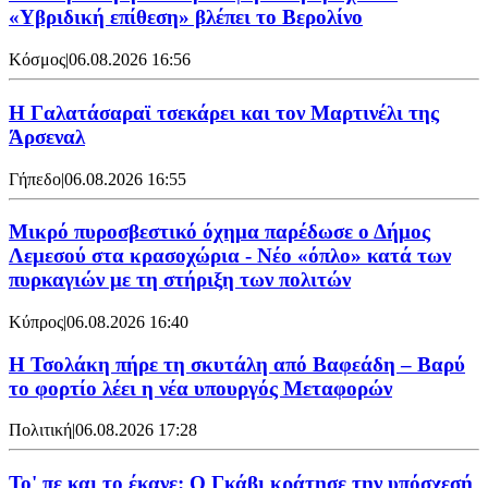
«Υβριδική επίθεση» βλέπει το Βερολίνο
Κόσμος
|
06.08.2026 16:56
H Γαλατάσαραϊ τσεκάρει και τον Μαρτινέλι της
Άρσεναλ
Γήπεδο
|
06.08.2026 16:55
Μικρό πυροσβεστικό όχημα παρέδωσε ο Δήμος
Λεμεσού στα κρασοχώρια - Νέο «όπλο» κατά των
πυρκαγιών με τη στήριξη των πολιτών
Κύπρος
|
06.08.2026 16:40
Η Τσολάκη πήρε τη σκυτάλη από Βαφεάδη – Βαρύ
το φορτίο λέει η νέα υπουργός Μεταφορών
Πολιτική
|
06.08.2026 17:28
Το' πε και το έκανε: Ο Γκάβι κράτησε την υπόσχεσή