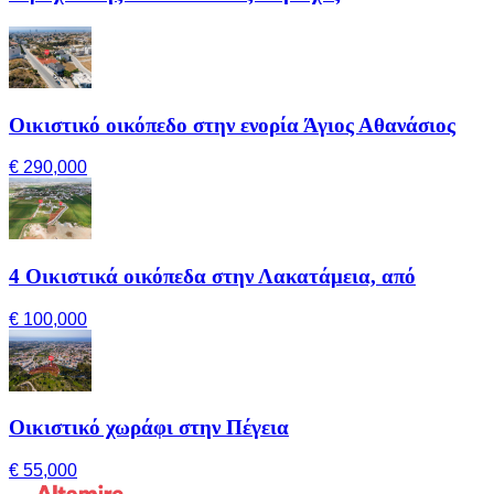
Οικιστικό οικόπεδο στην ενορία Άγιος Αθανάσιος
€ 290,000
4 Οικιστικά οικόπεδα στην Λακατάμεια, από
€ 100,000
Οικιστικό χωράφι στην Πέγεια
€ 55,000