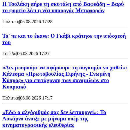
Η Τσολάκη πήρε τη σκυτάλη από Βαφεάδη – Βαρύ
το φορτίο λέει η νέα υπουργός Μεταφορών
Πολιτική
|
06.08.2026 17:28
Το' πε και το έκανε: Ο Γκάβι κράτησε την υπόσχεσή
του
Γήπεδο
|
06.08.2026 17:27
«Δεν μπορούμε να αφήσουμε τη συγκυρία να χαθεί»:
Κάλεσμα «Πρωτοβουλίας Ειρήνης - Ενωμένη
Κύπρος» για επιτάχυνση των συνομιλιών στο
Κυπριακό
Πολιτική
|
06.08.2026 17:17
«Εδώ ο αλγόριθμός σας δεν λειτουργεί»: Το
Λοκάρνο άνοιξε με μήνυμα υπέρ της
κινηματογραφικής ελευθερίας