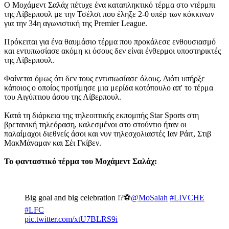
Ο Μοχάμεντ Σαλάχ πέτυχε ένα καταπληκτικό τέρμα στο ντέρμπι
της Λίβερπουλ με την Τσέλσι που έληξε 2-0 υπέρ των κόκκινων
για την 34η αγωνιστική της Premier League.
Πρόκειται για ένα θαυμάσιο τέρμα που προκάλεσε ενθουσιασμό
και εντυπωσίασε ακόμη κι όσους δεν είναι ένθερμοι υποστηρικτές
της Λίβερπουλ.
Φαίνεται όμως ότι δεν τους εντυπωσίασε όλους. Διότι υπήρξε
κάποιος ο οποίος προτίμησε μια μερίδα κοτόπουλο απ' το τέρμα
του Αιγύπτιου άσου της Λίβερπουλ.
Κατά τη διάρκεια της τηλεοπτικής εκπομπής Star Sports στη
βρετανική τηλεόραση, καλεσμένοι στο στούντιο ήταν οι
παλαίμαχοι διεθνείς άσοι και νυν τηλεσχολιαστές Ιαν Ράιτ, Στιβ
ΜακΜάναμαν και Σέι Γκίβεν.
Το φανταστικό τέρμα του Μοχάμεντ Σαλάχ:
Big goal and big celebration !?⚽️
@MoSalah
#LIVCHE
#LFC
pic.twitter.com/xtU7BLRS9i