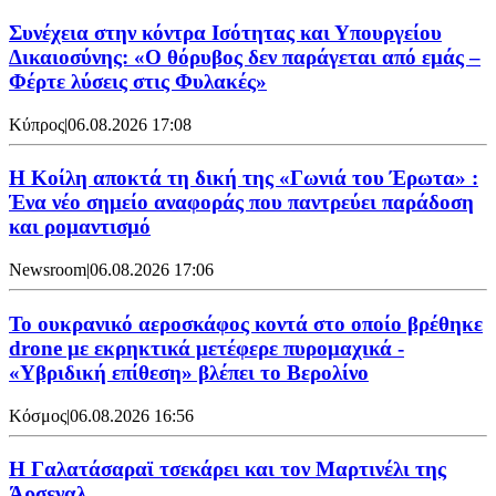
Συνέχεια στην κόντρα Ισότητας και Υπουργείου
Δικαιοσύνης: «Ο θόρυβος δεν παράγεται από εμάς –
Φέρτε λύσεις στις Φυλακές»
Κύπρος
|
06.08.2026 17:08
Η Κοίλη αποκτά τη δική της «Γωνιά του Έρωτα» :
Ένα νέο σημείο αναφοράς που παντρεύει παράδοση
και ρομαντισμό
Newsroom
|
06.08.2026 17:06
Το ουκρανικό αεροσκάφος κοντά στο οποίο βρέθηκε
drone με εκρηκτικά μετέφερε πυρομαχικά -
«Υβριδική επίθεση» βλέπει το Βερολίνο
Κόσμος
|
06.08.2026 16:56
H Γαλατάσαραϊ τσεκάρει και τον Μαρτινέλι της
Άρσεναλ