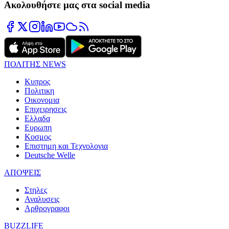
Ακολουθήστε μας στα social media
ΠΟΛΙΤΗΣ NEWS
Κυπρος
Πολιτικη
Οικονομια
Επιχειρησεις
Ελλαδα
Ευρωπη
Κοσμος
Επιστημη και Τεχνολογια
Deutsche Welle
ΑΠΟΨΕΙΣ
Στηλες
Αναλυσεις
Αρθρογραφοι
BUZZLIFE