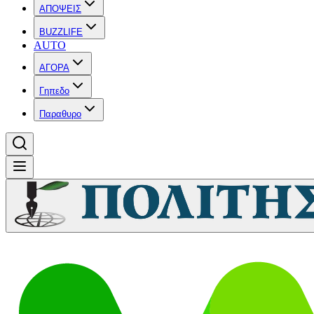
ΑΠΟΨΕΙΣ
BUZZLIFE
AUTO
ΑΓΟΡΑ
Γηπεδο
Παραθυρο