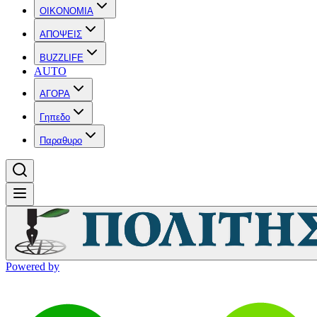
OIKONOMIA
ΑΠΟΨΕΙΣ
BUZZLIFE
AUTO
ΑΓΟΡΑ
Γηπεδο
Παραθυρο
Powered by