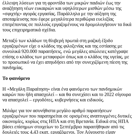
έλλειψη λύσεων για τη φροντίδα των μικρών παιδιών έως την
αναζήτηση νέων ευκαιριών και υψηλότερων μισθών μέσω της
«σφιχτής» αγοράς εργασίας. Παράλληλα με την αύξηση της
αποταμίευσης που έφερε μεγαλύτερα περιθώρια ευελιξίας
επιτρέποντας σε πολλούς εργαζομένους να δρομολογήσουν τα δικά
τους επιχειρηματικά σχέδια.
Μεταξύ των κλάδων τη θλιβερή πρωτιά στη μαζική έξοδο
εργαζομένων είχε ο κλάδος της φιλοξενίας και της εστίασης με
συνολικά 920.000 παραιτήσεις, ενώ μεγάλες απώλειες κατέγραψε
επίσης ο κλάδος των μεταφορών όπως και ο κλάδος της υγείας, με
το προσωπικό να έχει απηυδήσει από την συνεχιζόμενη πίεση της
πανδημίας.
Το φαινόμενο
Η «Μεγάλη Παραίτηση» είναι ένα φαινόμενο των πανδημικών
καιρών που ήδη απασχολεί – και θα συνεχίσει και το 2022 σίγουρα
να απασχολεί – εργοδότες, κυβερνήσεις και ειδικούς.
Μιλάμε για τον ασυνήθιστα μεγάλο αριθμό παραιτήσεων
εργαζομένων που παρατηρείται σε ορισμένες αναπτυγμένες δυτικές
οικονομίες, κυρίως στις ΗΠΑ και στη Βρετανία. Ειδικά στις ΗΠΑ
βάσει επίσημων στοιχείων το Σεπτέμβριο παραιτήθηκαν από τις
δουλειές τους 4,43 εκατ. εργαζόμενοι. Τον Αύγουστο είχαν