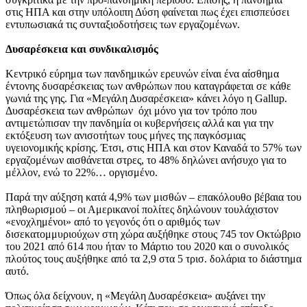
στις ΗΠΑ και στην υπόλοιπη Δύση φαίνεται πως έχει επισπεύσει
εντυπωσιακά τις συνταξιοδοτήσεις των εργαζομένων.
Δυσαρέσκεια και συνδικαλισμός
Κεντρικό εύρημα των πανδημικών ερευνών είναι ένα αίσθημα
έντονης δυσαρέσκειας των ανθρώπων που καταγράφεται σε κάθε
γωνιά της γης. Για «Μεγάλη Δυσαρέσκεια» κάνει λόγο η Gallup.
Δυσαρέσκεια των ανθρώπων όχι μόνο για τον τρόπο που
αντιμετώπισαν την πανδημία οι κυβερνήσεις αλλά και για την
εκτόξευση των ανισοτήτων τους μήνες της παγκόσμιας
υγειονομικής κρίσης. Έτσι, στις ΗΠΑ και στον Καναδά το 57% των
εργαζομένων αισθάνεται στρες, το 48% δηλώνει ανήσυχο για το
μέλλον, ενώ το 22%… οργισμένο.
Παρά την αύξηση κατά 4,9% των μισθών – επακόλουθο βέβαια του
πληθωρισμού – οι Αμερικανοί πολίτες δηλώνουν τουλάχιστον
«ενοχλημένοι» από το γεγονός ότι ο αριθμός των
δισεκατομμυριούχων στη χώρα αυξήθηκε στους 745 τον Οκτώβριο
του 2021 από 614 που ήταν το Μάρτιο του 2020 και ο συνολικός
πλούτος τους αυξήθηκε από τα 2,9 στα 5 τρισ. δολάρια το διάστημα
αυτό.
Όπως όλα δείχνουν, η «Μεγάλη Δυσαρέσκεια» αυξάνει την