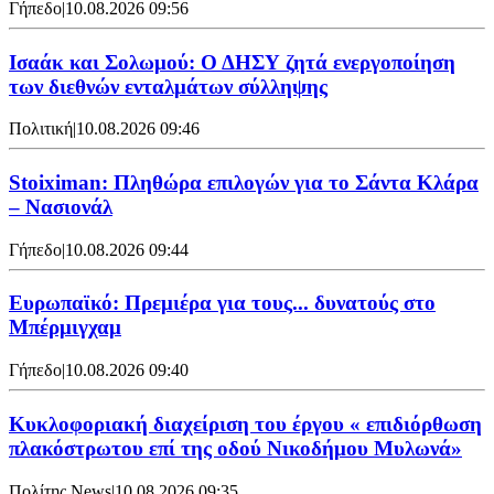
Γήπεδο
|
10.08.2026 09:56
Ισαάκ και Σολωμού: Ο ΔΗΣΥ ζητά ενεργοποίηση
των διεθνών ενταλμάτων σύλληψης
Πολιτική
|
10.08.2026 09:46
Stoiximan: Πληθώρα επιλογών για το Σάντα Κλάρα
– Νασιονάλ
Γήπεδο
|
10.08.2026 09:44
Ευρωπαϊκό: Πρεμιέρα για τους... δυνατούς στο
Μπέρμιγχαμ
Γήπεδο
|
10.08.2026 09:40
Κυκλοφοριακή διαχείριση του έργου « επιδιόρθωση
πλακόστρωτου επί της οδού Νικοδήμου Μυλωνά»
Πολίτης News
|
10.08.2026 09:35