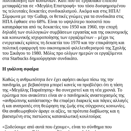
πολιτικοίηση των κοινωνιών. Κάτι που σε εργασιακό επίπεδο
μεταφράζεται σε «Μεγάλη Επιστροφή» του τόσο δυσφημισμένου
τις τελευταίες δεκαετίες συνδικαλισμού. Ακόμα και στις ΗΠΑ!
Σύμφωνα με την Gallup, οι θετικές γνώμες για τα συνδικάτα στις
ΗΠΑ έφθασε στο 68%. Είναι το υψηλότερο ποσοστό που
καταγράφεται από τις δεκαετίες του 1950 και 1960, την εποχή
δηλαδή των συλλογικών συμβάσεων εργασίας και της οικονομικής
και κοινωνικής ισχυροποίησης των εργαζομένων – μέχρι τις
ενεργειακές κρίσεις τη δεκαετία του 1970 και την επικράτηση και
πολιτική εφαρμογή του οικονομικού φιλελευθερισμού της Σχολής
του Σικάγου το 1980. Μόλις προ ολίγων ημερών οι εργαζόμενοι
στα Starbucks δημιούργησαν συνδικάτο.
Η γυάλινη σφαίρα
Καθώς η ανθρωπότητα δεν έχει αφήσει ακόμα πίσω της την
πανδημία, με βεβαιότητα μπορεί κανείς να προβλέψει ότι η τάση
της «Μεγάλης Παραίτησης» θα συνεχιστεί και τη νέα χρονιά. Το
ερώτημα που ανακύπτει είναι αν ο πανδημικός αναστοχασμός της
«ανθρώπινης κατάστασης» θα επιφέρει διαρκείς και πάγιες αλλαγές
ή και ανατροπές στη θεώρηση της ζωής στις σύγχρονες κοινωνίες.
Θα αναθεωρηθούν άραγε οι αξίες, τα πρότυπα διαβίωσης και η
βασισμένη στις πιστώσεις καταναλωτική κουλτούρα;
«Ξοδεύουμε από αυτά που έχουμε», είναι το σύνθημα που