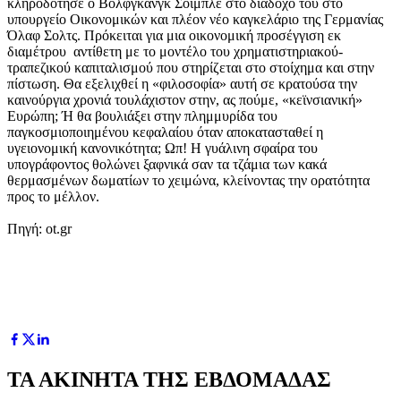
κληροδότησε ο Βόλφγκανγκ Σόιμπλε στο διάδοχό του στο
υπουργείο Οικονομικών και πλέον νέο καγκελάριο της Γερμανίας
Όλαφ Σολτς. Πρόκειται για μια οικονομική προσέγγιση εκ
διαμέτρου αντίθετη με το μοντέλο του χρηματιστηριακού-
τραπεζικού καπιταλισμού που στηρίζεται στο στοίχημα και στην
πίστωση. Θα εξελιχθεί η «φιλοσοφία» αυτή σε κρατούσα την
καινούργια χρονιά τουλάχιστον στην, ας πούμε, «κεϊνσιανική»
Ευρώπη; Ή θα βουλιάξει στην πλημμυρίδα του
παγκοσμιοποιημένου κεφαλαίου όταν αποκατασταθεί η
υγειονομική κανονικότητα; Ωπ! Η γυάλινη σφαίρα του
υπογράφοντος θολώνει ξαφνικά σαν τα τζάμια των κακά
θερμασμένων δωματίων το χειμώνα, κλείνοντας την ορατότητα
προς το μέλλον.
Πηγή: ot.gr
ΤΑ ΑΚΙΝΗΤΑ ΤΗΣ ΕΒΔΟΜΑΔΑΣ