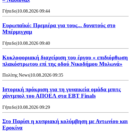
Γήπεδο
|
10.08.2026 09:44
Ευρωπαϊκό: Πρεμιέρα για τους... δυνατούς στο
Μπέρμιγχαμ
Γήπεδο
|
10.08.2026 09:40
Κυκλοφοριακή διαχείριση του έργου « επιδιόρθωση
πλακόστρωτου επί της οδού Νικοδήμου Μυλωνά»
Πολίτης News
|
10.08.2026 09:35
Ιστορική πρόκριση για τη γυναικεία ομάδα μπιτς
χάντμπολ του ΑΠΟΕΛ στα EBT Finals
Γήπεδο
|
10.08.2026 09:29
Στο Παρίσι η κυπριακή κολύμβηση με Αντωνίου και
Εροκίνα