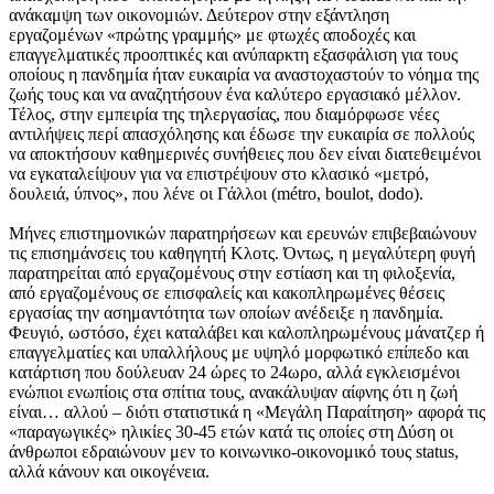
ανάκαμψη των οικονομιών. Δεύτερον στην εξάντληση
εργαζομένων «πρώτης γραμμής» με φτωχές αποδοχές και
επαγγελματικές προοπτικές και ανύπαρκτη εξασφάλιση για τους
οποίους η πανδημία ήταν ευκαιρία να αναστοχαστούν το νόημα της
ζωής τους και να αναζητήσουν ένα καλύτερο εργασιακό μέλλον.
Τέλος, στην εμπειρία της τηλεργασίας, που διαμόρφωσε νέες
αντιλήψεις περί απασχόλησης και έδωσε την ευκαιρία σε πολλούς
να αποκτήσουν καθημερινές συνήθειες που δεν είναι διατεθειμένοι
να εγκαταλείψουν για να επιστρέψουν στο κλασικό «μετρό,
δουλειά, ύπνος», που λένε οι Γάλλοι (métro, boulot, dodo).
Μήνες επιστημονικών παρατηρήσεων και ερευνών επιβεβαιώνουν
τις επισημάνσεις του καθηγητή Κλοτς. Όντως, η μεγαλύτερη φυγή
παρατηρείται από εργαζομένους στην εστίαση και τη φιλοξενία,
από εργαζομένους σε επισφαλείς και κακοπληρωμένες θέσεις
εργασίας την ασημαντότητα των οποίων ανέδειξε η πανδημία.
Φευγιό, ωστόσο, έχει καταλάβει και καλοπληρωμένους μάνατζερ ή
επαγγελματίες και υπαλλήλους με υψηλό μορφωτικό επίπεδο και
κατάρτιση που δούλευαν 24 ώρες το 24ωρο, αλλά εγκλεισμένοι
ενώπιοι ενωπίοις στα σπίτια τους, ανακάλυψαν αίφνης ότι η ζωή
είναι… αλλού – διότι στατιστικά η «Μεγάλη Παραίτηση» αφορά τις
«παραγωγικές» ηλικίες 30-45 ετών κατά τις οποίες στη Δύση οι
άνθρωποι εδραιώνουν μεν το κοινωνικο-οικονομικό τους status,
αλλά κάνουν και οικογένεια.