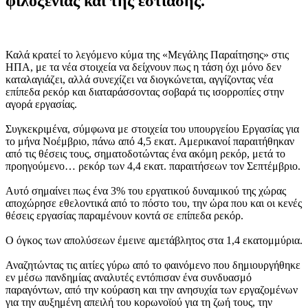
φιλοξενίας και της εστίασης.
Καλά κρατεί το λεγόμενο κύμα της «Μεγάλης Παραίτησης» στις
ΗΠΑ, με τα νέα στοιχεία να δείχνουν πως η τάση όχι μόνο δεν
καταλαγιάζει, αλλά συνεχίζει να διογκώνεται, αγγίζοντας νέα
επίπεδα ρεκόρ και διαταράσσοντας σοβαρά τις ισορροπίες στην
αγορά εργασίας.
Συγκεκριμένα, σύμφωνα με στοιχεία του υπουργείου Εργασίας για
το μήνα Νοέμβριο, πάνω από 4,5 εκατ. Αμερικανοί παραιτήθηκαν
από τις θέσεις τους, σηματοδοτώντας ένα ακόμη ρεκόρ, μετά το
προηγούμενο… ρεκόρ των 4,4 εκατ. παραιτήσεων τον Σεπτέμβριο.
Αυτό σημαίνει πως ένα 3% του εργατικού δυναμικού της χώρας
αποχώρησε εθελοντικά από το πόστο του, την ώρα που και οι κενές
θέσεις εργασίας παραμένουν κοντά σε επίπεδα ρεκόρ.
Ο όγκος των απολύσεων έμεινε αμετάβλητος στα 1,4 εκατομμύρια.
Αναζητώντας τις αιτίες γύρω από το φαινόμενο που δημιουργήθηκε
εν μέσω πανδημίας αναλυτές εντόπισαν ένα συνδυασμό
παραγόντων, από την κούραση και την ανησυχία των εργαζομένων
για την αυξημένη απειλή του κορωνοϊού για τη ζωή τους, την