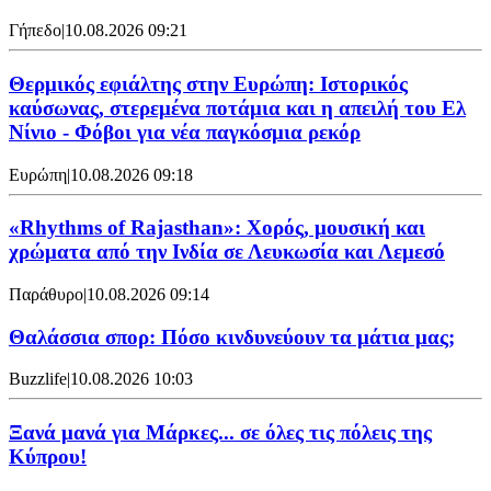
Γήπεδο
|
10.08.2026 09:21
Θερμικός εφιάλτης στην Ευρώπη: Ιστορικός
καύσωνας, στερεμένα ποτάμια και η απειλή του Ελ
Νίνιο - Φόβοι για νέα παγκόσμια ρεκόρ
Ευρώπη
|
10.08.2026 09:18
«Rhythms of Rajasthan»: Χορός, μουσική και
χρώματα από την Ινδία σε Λευκωσία και Λεμεσό
Παράθυρο
|
10.08.2026 09:14
Θαλάσσια σπορ: Πόσο κινδυνεύουν τα μάτια μας;
Buzzlife
|
10.08.2026 10:03
Ξανά μανά για Μάρκες... σε όλες τις πόλεις της
Κύπρου!