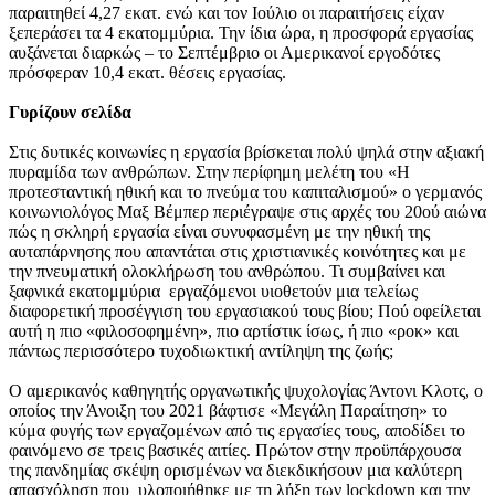
παραιτηθεί 4,27 εκατ. ενώ και τον Ιούλιο οι παραιτήσεις είχαν
ξεπεράσει τα 4 εκατομμύρια. Την ίδια ώρα, η προσφορά εργασίας
αυξάνεται διαρκώς – το Σεπτέμβριο οι Αμερικανοί εργοδότες
πρόσφεραν 10,4 εκατ. θέσεις εργασίας.
Γυρίζουν σελίδα
Στις δυτικές κοινωνίες η εργασία βρίσκεται πολύ ψηλά στην αξιακή
πυραμίδα των ανθρώπων. Στην περίφημη μελέτη του «Η
προτεσταντική ηθική και το πνεύμα του καπιταλισμού» ο γερμανός
κοινωνιολόγος Μαξ Βέμπερ περιέγραψε στις αρχές του 20ού αιώνα
πώς η σκληρή εργασία είναι συνυφασμένη με την ηθική της
αυταπάρνησης που απαντάται στις χριστιανικές κοινότητες και με
την πνευματική ολοκλήρωση του ανθρώπου. Τι συμβαίνει και
ξαφνικά εκατομμύρια εργαζόμενοι υιοθετούν μια τελείως
διαφορετική προσέγγιση του εργασιακού τους βίου; Πού οφείλεται
αυτή η πιο «φιλοσοφημένη», πιο αρτίστικ ίσως, ή πιο «ροκ» και
πάντως περισσότερο τυχοδιωκτική αντίληψη της ζωής;
Ο αμερικανός καθηγητής οργανωτικής ψυχολογίας Άντονι Κλοτς, ο
οποίος την Άνοιξη του 2021 βάφτισε «Μεγάλη Παραίτηση» το
κύμα φυγής των εργαζομένων από τις εργασίες τους, αποδίδει το
φαινόμενο σε τρεις βασικές αιτίες. Πρώτον στην προϋπάρχουσα
της πανδημίας σκέψη ορισμένων να διεκδικήσουν μια καλύτερη
απασχόληση που υλοποιήθηκε με τη λήξη των lockdown και την