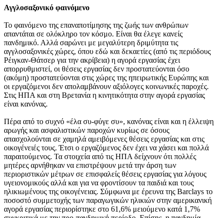
Αγγλοσαξονικό φαινόμενο
Το φαινόμενο της επαναποτίμησης της ζωής των ανθρώπων
απαντάται σε ολόκληρο τον κόσμο. Είναι θα έλεγε κανείς
πανδημικό. Αλλά σαρώνει με μεγαλύτερη δριμύτητα τις
αγγλοσαξονικές χώρες, όπου εδώ και δεκαετίες (από τις περιόδους
Ρέιγκαν-Θάτσερ για την ακρίβεια) η αγορά εργασίας έχει
απορρυθμιστεί, οι θέσεις εργασίας δεν προστατεύονται όσο
(ακόμη) προστατεύονται στις χώρες της ηπειρωτικής Ευρώπης και
οι εργαζόμενοι δεν απολαμβάνουν αξιόλογες κοινωνικές παροχές.
Στις ΗΠΑ και στη Βρετανία η κινητικότητα στην αγορά εργασίας
είναι κανόνας.
Πέρα από το συχνό «έλα συ-φύγε συ», κανόνας είναι και η έλλειψη
αρωγής και ασφαλιστικών παροχών κυρίως σε όσους
απασχολούνται σε χαμηλά αμειβόμενες θέσεις εργασίας και στις
οικογένειές τους. Έτσι ο εργαζόμενος δεν έχει να χάσει και πολλά
παραιτούμενος. Τα στοιχεία από τις ΗΠΑ δείχνουν ότι πολλές
μητέρες αρνήθηκαν να επιστρέψουν μετά την άρση των
περιοριστικών μέτρων σε επισφαλείς θέσεις εργασίας για λόγους
υγειονομικούς αλλά και για να φροντίσουν τα παιδιά και τους
ηλικιωμένους της οικογένειας. Σύμφωνα με έρευνα της Barclays το
ποσοστό συμμετοχής των παραγωγικών ηλικιών στην αμερικανική
αγορά εργασίας περιορίστηκε στο 61,6% μειούμενο κατά 1,7%
συγκριτικά με την προ-πανδημική περίοδο. Επίσης, η πανδημία