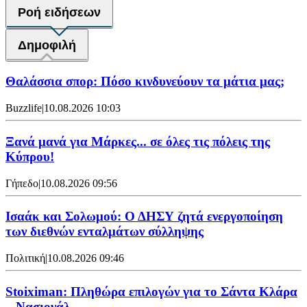
Ροή ειδήσεων
Δημοφιλή
Θαλάσσια σπορ: Πόσο κινδυνεύουν τα μάτια μας;
Buzzlife
|
10.08.2026 10:03
Ξανά μανά για Μάρκες... σε όλες τις πόλεις της
Κύπρου!
Γήπεδο
|
10.08.2026 09:56
Ισαάκ και Σολωμού: Ο ΔΗΣΥ ζητά ενεργοποίηση
των διεθνών ενταλμάτων σύλληψης
Πολιτική
|
10.08.2026 09:46
Stoiximan: Πληθώρα επιλογών για το Σάντα Κλάρα
– Νασιονάλ