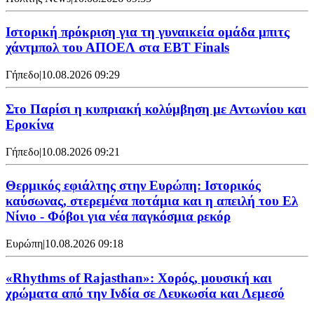
Ιστορική πρόκριση για τη γυναικεία ομάδα μπιτς
χάντμπολ του ΑΠΟΕΛ στα EBT Finals
Γήπεδο
|
10.08.2026 09:29
Στο Παρίσι η κυπριακή κολύμβηση με Αντωνίου και
Εροκίνα
Γήπεδο
|
10.08.2026 09:21
Θερμικός εφιάλτης στην Ευρώπη: Ιστορικός
καύσωνας, στερεμένα ποτάμια και η απειλή του Ελ
Νίνιο - Φόβοι για νέα παγκόσμια ρεκόρ
Ευρώπη
|
10.08.2026 09:18
«Rhythms of Rajasthan»: Χορός, μουσική και
χρώματα από την Ινδία σε Λευκωσία και Λεμεσό