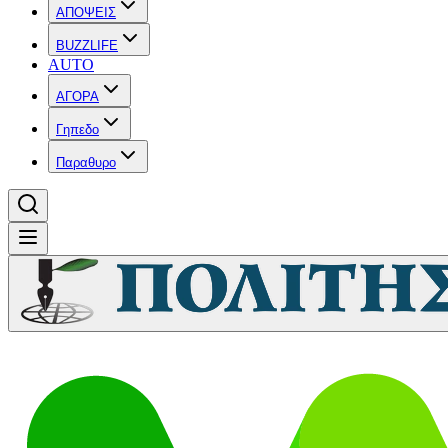
ΑΠΟΨΕΙΣ
BUZZLIFE
AUTO
ΑΓΟΡΑ
Γηπεδο
Παραθυρο