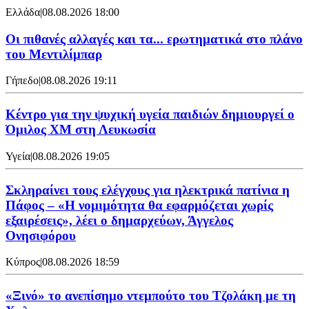
Ελλάδα
|
08.08.2026 18:00
Οι πιθανές αλλαγές και τα... ερωτηματικά στο πλάνο
του Μεντιλίμπαρ
Γήπεδο
|
08.08.2026 19:11
Κέντρο για την ψυχική υγεία παιδιών δημιουργεί ο
Όμιλος XM στη Λευκωσία
Υγεία
|
08.08.2026 19:05
Σκληραίνει τους ελέγχους για ηλεκτρικά πατίνια η
Πάφος – «Η νομιμότητα θα εφαρμόζεται χωρίς
εξαιρέσεις», λέει ο δημαρχεύων, Άγγελος
Ονησιφόρου
Κύπρος
|
08.08.2026 18:59
«Ξινό» το ανεπίσημο ντεμπούτο του Τζολάκη με τη