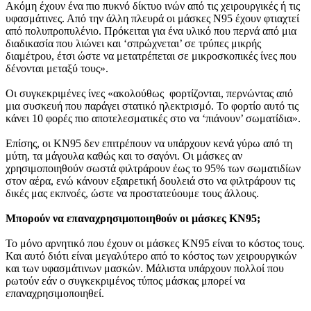
Ακόμη έχουν ένα πιο πυκνό δίκτυο ινών από τις χειρουργικές ή τις
υφασμάτινες. Από την άλλη πλευρά οι μάσκες N95 έχουν φτιαχτεί
από πολυπροπυλένιο. Πρόκειται για ένα υλικό που περνά από μια
διαδικασία που λιώνει και ‘σπρώχνεται’ σε τρύπες μικρής
διαμέτρου, έτσι ώστε να μετατρέπεται σε μικροσκοπικές ίνες που
δένονται μεταξύ τους».
Οι συγκεκριμένες ίνες «ακολούθως φορτίζονται, περνώντας από
μια συσκευή που παράγει στατικό ηλεκτρισμό. Το φορτίο αυτό τις
κάνει 10 φορές πιο αποτελεσματικές στο να ‘πιάνουν’ σωματίδια».
Επίσης, οι ΚΝ95 δεν επιτρέπουν να υπάρχουν κενά γύρω από τη
μύτη, τα μάγουλα καθώς και το σαγόνι. Οι μάσκες αν
χρησιμοποιηθούν σωστά φιλτράρουν έως το 95% των σωματιδίων
στον αέρα, ενώ κάνουν εξαιρετική δουλειά στο να φιλτράρουν τις
δικές μας εκπνοές, ώστε να προστατεύουμε τους άλλους.
Μπορούν να επαναχρησιμοποιηθούν οι μάσκες KN95;
Το μόνο αρνητικό που έχουν οι μάσκες ΚΝ95 είναι το κόστος τους.
Και αυτό διότι είναι μεγαλύτερο από το κόστος των χειρουργικών
και των υφασμάτινων μασκών. Μάλιστα υπάρχουν πολλοί που
ρωτούν εάν ο συγκεκριμένος τύπος μάσκας μπορεί να
επαναχρησιμοποιηθεί.