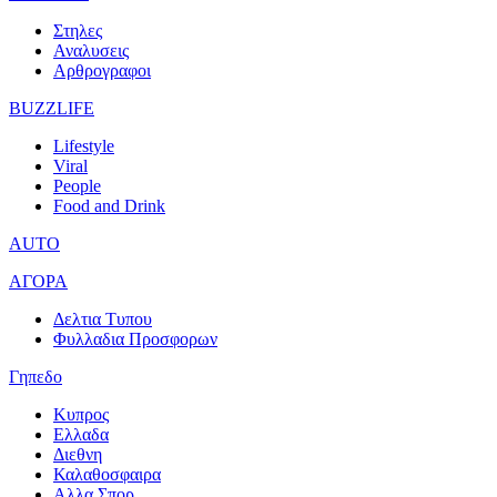
Στηλες
Αναλυσεις
Αρθρογραφοι
BUZZLIFE
Lifestyle
Viral
People
Food and Drink
AUTO
ΑΓΟΡΑ
Δελτια Τυπου
Φυλλαδια Προσφορων
Γηπεδο
Κυπρος
Ελλαδα
Διεθνη
Καλαθοσφαιρα
Αλλα Σπορ