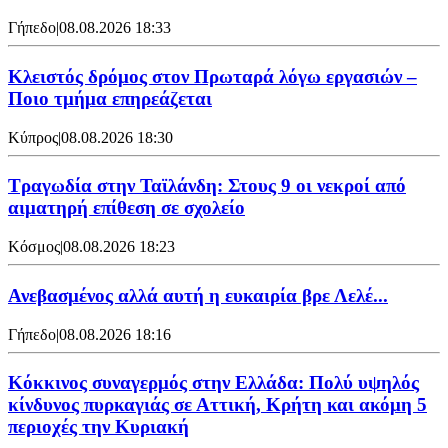
Γήπεδο
|
08.08.2026 18:33
Κλειστός δρόμος στον Πρωταρά λόγω εργασιών –
Ποιο τμήμα επηρεάζεται
Κύπρος
|
08.08.2026 18:30
Τραγωδία στην Ταϊλάνδη: Στους 9 οι νεκροί από
αιματηρή επίθεση σε σχολείο
Κόσμος
|
08.08.2026 18:23
Ανεβασμένος αλλά αυτή η ευκαιρία βρε Λελέ...
Γήπεδο
|
08.08.2026 18:16
Κόκκινος συναγερμός στην Ελλάδα: Πολύ υψηλός
κίνδυνος πυρκαγιάς σε Αττική, Κρήτη και ακόμη 5
περιοχές την Κυριακή