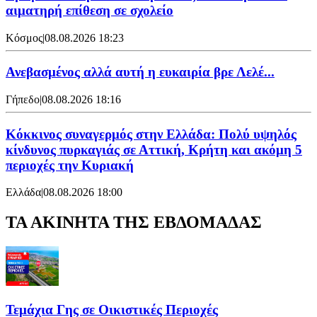
αιματηρή επίθεση σε σχολείο
Κόσμος
|
08.08.2026 18:23
Ανεβασμένος αλλά αυτή η ευκαιρία βρε Λελέ...
Γήπεδο
|
08.08.2026 18:16
Κόκκινος συναγερμός στην Ελλάδα: Πολύ υψηλός
κίνδυνος πυρκαγιάς σε Αττική, Κρήτη και ακόμη 5
περιοχές την Κυριακή
Ελλάδα
|
08.08.2026 18:00
ΤΑ ΑΚΙΝΗΤΑ ΤΗΣ ΕΒΔΟΜΑΔΑΣ
Τεμάχια Γης σε Οικιστικές Περιοχές