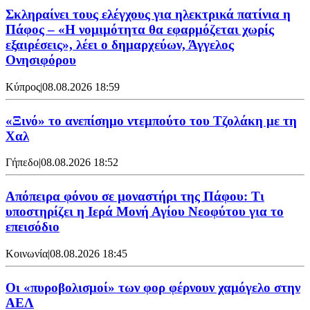
Σκληραίνει τους ελέγχους για ηλεκτρικά πατίνια η
Πάφος – «Η νομιμότητα θα εφαρμόζεται χωρίς
εξαιρέσεις», λέει ο δημαρχεύων, Άγγελος
Ονησιφόρου
Κύπρος
|
08.08.2026 18:59
«Ξινό» το ανεπίσημο ντεμπούτο του Τζολάκη με τη
Χαλ
Γήπεδο
|
08.08.2026 18:52
Απόπειρα φόνου σε μοναστήρι της Πάφου: Τι
υποστηρίζει η Ιερά Μονή Αγίου Νεοφύτου για το
επεισόδιο
Κοινωνία
|
08.08.2026 18:45
Οι «πυροβολισμοί» των φορ φέρνουν χαμόγελο στην
ΑΕΛ