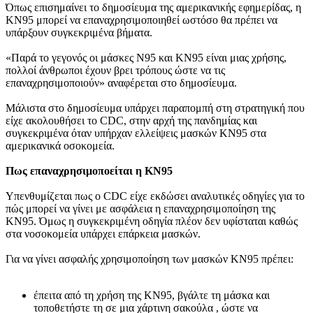
Όπως επισημαίνει το δημοσίευμα της αμερικανικής εφημερίδας, η
ΚΝ95 μπορεί να επαναχρησιμοποιηθεί ωστόσο θα πρέπει να
υπάρξουν συγκεκριμένα βήματα.
«Παρά το γεγονός οι μάσκες N95 και ΚΝ95 είναι μιας χρήσης,
πολλοί άνθρωποι έχουν βρει τρόπους ώστε να τις
επαναχρησιμοποιούν» αναφέρεται στο δημοσίευμα.
Μάλιστα στο δημοσίευμα υπάρχει παραπομπή στη στρατηγική που
είχε ακολουθήσει το CDC, στην αρχή της πανδημίας και
συγκεκριμένα όταν υπήρχαν ελλείψεις μασκών KN95 στα
αμερικανικά οσοκομεία.
Πως επαναχρησιμοποείται η ΚΝ95
Υπενθυμίζεται πως ο CDC είχε εκδώσει αναλυτικές οδηγίες για το
πώς μπορεί να γίνει με ασφάλεια η επαναχρησιμοποίηση της
ΚΝ95. Όμως η συγκεκριμένη οδηγία πλέον δεν υφίσταται καθώς
στα νοσοκομεία υπάρχει επάρκεια μασκών.
Για να γίνει ασφαλής χρησιμοποίηση των μασκών ΚΝ95 πρέπει:
έπειτα από τη χρήση της KN95, βγάλτε τη μάσκα και
τοποθετήστε τη σε μια χάρτινη σακούλα , ώστε να