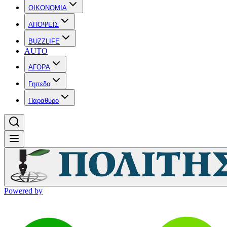
OIKONOMIA
ΑΠΟΨΕΙΣ
BUZZLIFE
AUTO
ΑΓΟΡΑ
Γηπεδο
Παραθυρο
Powered by