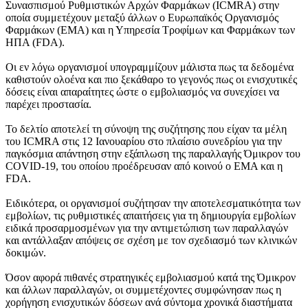
Συνασπισμού Ρυθμιστικών Αρχών Φαρμάκων (ICMRA) στην
οποία συμμετέχουν μεταξύ άλλων ο Ευρωπαϊκός Οργανισμός
Φαρμάκων (ΕΜΑ) και η Υπηρεσία Τροφίμων και Φαρμάκων των
ΗΠΑ (FDA).
Οι εν λόγω οργανισμοί υπογραμμίζουν μάλιστα πως τα δεδομένα
καθιστούν ολοένα και πιο ξεκάθαρο το γεγονός πως οι ενισχυτικές
δόσεις είναι απαραίτητες ώστε ο εμβολιασμός να συνεχίσει να
παρέχει προστασία.
Το δελτίο αποτελεί τη σύνοψη της συζήτησης που είχαν τα μέλη
του ICMRA στις 12 Ιανουαρίου στο πλαίσιο συνεδρίου για την
παγκόσμια απάντηση στην εξάπλωση της παραλλαγής Όμικρον του
COVID-19, του οποίου προέδρευσαν από κοινού ο ΕΜΑ και η
FDA.
Ειδικότερα, οι οργανισμοί συζήτησαν την αποτελεσματικότητα των
εμβολίων, τις ρυθμιστικές απαιτήσεις για τη δημιουργία εμβολίων
ειδικά προσαρμοσμένων για την αντιμετώπιση των παραλλαγών
και αντάλλαξαν απόψεις σε σχέση με τον σχεδιασμό των κλινικών
δοκιμών.
Όσον αφορά πιθανές στρατηγικές εμβολιασμού κατά της Όμικρον
και άλλων παραλλαγών, οι συμμετέχοντες συμφώνησαν πως η
χορήγηση ενισχυτικών δόσεων ανά σύντομα χρονικά διαστήματα