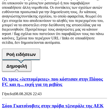
ότι υποκινούν το μίσος/τον ρατσισμό ή που παραβιάζουν
οποιαδήποτε άλλη νομοθεσία. Οι συντάκτες των σχολίων αυτών
ευθύνονται προσωπικά για την δημοσίευση τους. Αν κάποιος
αναγνώστης/συντάκτης σχολίου, το οποίο αφαιρείται, θεωρεί ότι
έχει στοιχεία που αποδεικνύουν το αληθές του περιεχομένου του,
μπορεί να τα αποστείλει στην διεύθυνση της ιστοσελίδας για να
διερευνηθούν. Προτρέπουμε τους αναγνώστες μας να κάνουν
report / flag σχόλια που πιστεύουν ότι παραβιάζουν τους πιο πάνω
κανόνες. Σχόλια που περιέχουν URL / links σε οποιαδήποτε
σελίδα, δεν δημοσιεύονται αυτόματα.
Ροή ειδήσεων
Δημοφιλή
Οι τρεις «λεπτομέρειες» που κόστισαν στην Πάφος
FC και η... ευχή για τη ρεβάνς
Γήπεδο
|
08.08.2026 22:43
Σόου Γκατσίνοβιτς στην πρόβα τζενεράλε της ΑΕΚ