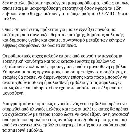
δεν αποτελεί βιώσιμη προσέγγιση μακροπρόθεσμα, καθώς και πως
απαιτείται μια μακροπρόθεσμη στρατηγική όσον αφορά τα είδη
εμβολίων που θα χρειαστούν για τη διαχείριση του COVID-19 στο
μέλλον.
Όπως σημειώνεται, πρόκειται για μια εν εξελίξει παγκόσμια
συζήτηση που συνδυάζει θέματα επιστήμης, δημόσιας πολιτικής
και δημόσιας υγείας και απαιτεί συντονισμό μεταξύ των κέντρων
λήψεως αποφάσεων σε όλα τα επίπεδα.
Οι ρυθμιστικές αρχές καλούν επίσης από κοινού την παγκόσμια
ερευνητική κοινότητα και τους κατασκευαστές εμβολίων να
εξετάσουν εναλλακτικές προσεγγίσεις από τα μονοσθενή εμβόλια.
Σύμφωνα με τους οργανισμούς που συμμετείχαν στη συζήτηση, οι
εταιρίες θα πρέπει να διερευνήσουν επίσης κατά πόσο μπορούν να
αναπτυχθούν δισθενή ή πολυσθενή εμβόλια για τις παραλλαγές
ούτως ώστε να καθοριστεί αν έχουν περισσότερα οφέλη από τα
μονοσθενή.
Υπογράμμισαν ακόμα πως η χρήση ενός νέου εμβολίου πρέπει να
στηριχθεί από κλινικές μελέτες και πως οι μελέτες αυτές θα πρέπει
να σχεδιαστούν με τέτοιο τρόπο ώστε να αναδείξουν αν η ανοσιακή
απόκριση που προκύπτει (ως αντισώματα εξουδετέρωσης του ιού)
από ένα ανανεωμένο εμβόλιο υπερτερεί αυτής που προκύπτει από
τα σημερινά εμβόλια.