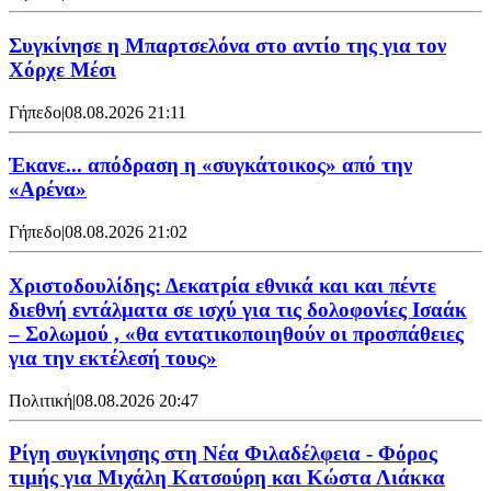
Συγκίνησε η Μπαρτσελόνα στο αντίο της για τον
Χόρχε Μέσι
Γήπεδο
|
08.08.2026 21:11
Έκανε... απόδραση η «συγκάτοικος» από την
«Αρένα»
Γήπεδο
|
08.08.2026 21:02
Χριστοδουλίδης: Δεκατρία εθνικά και και πέντε
διεθνή εντάλματα σε ισχύ για τις δολοφονίες Ισαάκ
– Σολωμού , «θα εντατικοποιηθούν οι προσπάθειες
για την εκτέλεσή τους»
Πολιτική
|
08.08.2026 20:47
Ρίγη συγκίνησης στη Νέα Φιλαδέλφεια - Φόρος
τιμής για Μιχάλη Κατσούρη και Κώστα Λιάκκα