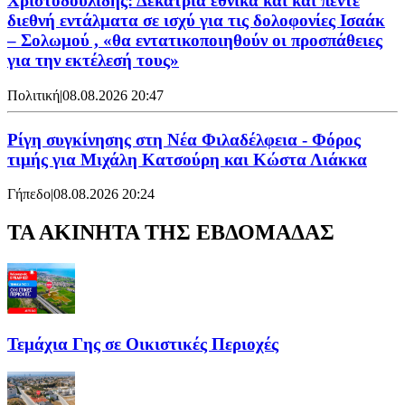
Χριστοδουλίδης: Δεκατρία εθνικά και και πέντε
διεθνή εντάλματα σε ισχύ για τις δολοφονίες Ισαάκ
– Σολωμού , «θα εντατικοποιηθούν οι προσπάθειες
για την εκτέλεσή τους»
Πολιτική
|
08.08.2026 20:47
Ρίγη συγκίνησης στη Νέα Φιλαδέλφεια - Φόρος
τιμής για Μιχάλη Κατσούρη και Κώστα Λιάκκα
Γήπεδο
|
08.08.2026 20:24
ΤΑ ΑΚΙΝΗΤΑ ΤΗΣ ΕΒΔΟΜΑΔΑΣ
Τεμάχια Γης σε Οικιστικές Περιοχές