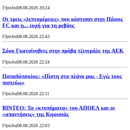
Γήπεδο
|
08.08.2026 20:24
Οι τρεις «λεπτομέρειες» που κόστισαν στην Πάφος
FC και η... ευχή για τη ρεβάνς
Γήπεδο
|
08.08.2026 22:43
Σόου Γκατσίνοβιτς στην πρόβα τζενεράλε της ΑΕΚ
Γήπεδο
|
08.08.2026 22:24
Παπαδόπουλος: «Πίστη στο πλάνο μας - Εγώ τους
πιστεύω»
Γήπεδο
|
08.08.2026 22:11
ΒΙΝΤΕΟ: Τα «κτυπήματα» του ΑΠΟΕΛ και οι
«απαντήσεις» της Κηφισιάς
Γήπεδο
|
08.08.2026 22:03