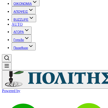
OIKONOMIA
ΑΠΟΨΕΙΣ
BUZZLIFE
AUTO
ΑΓΟΡΑ
Γηπεδο
Παραθυρο
Powered by