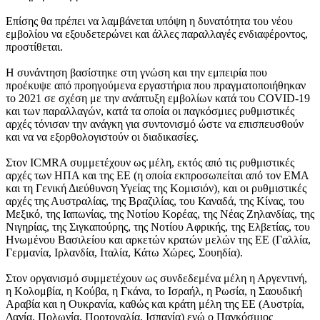
Επίσης θα πρέπει να λαμβάνεται υπόψη η δυνατότητα του νέου
εμβολίου να εξουδετερώνει και άλλες παραλλαγές ενδιαφέροντος,
προστίθεται.
Η συνάντηση βασίστηκε στη γνώση και την εμπειρία που
προέκυψε από προηγούμενα εργαστήρια που πραγματοποιήθηκαν
το 2021 σε σχέση με την ανάπτυξη εμβολίων κατά του COVID-19
και των παραλλαγών, κατά τα οποία οι παγκόσμιες ρυθμιστικές
αρχές τόνισαν την ανάγκη για συντονισμό ώστε να επισπευσθούν
και να να εξορθολογιστούν οι διαδικασίες.
Στον ICMRA συμμετέχουν ως μέλη, εκτός από τις ρυθμιστικές
αρχές των ΗΠΑ και της ΕΕ (η οποία εκπροσωπείται από τον ΕΜΑ
και τη Γενική Διεύθυνση Υγείας της Κομισιόν), και οι ρυθμιστικές
αρχές της Αυστραλίας, της Βραζιλίας, του Καναδά, της Κίνας, του
Μεξικό, της Ιαπωνίας, της Νοτίου Κορέας, της Νέας Ζηλανδίας, της
Νιγηρίας, της Σιγκαπούρης, της Νοτίου Αφρικής, της Ελβετίας, του
Ηνωμένου Βασιλείου και αρκετών κρατών μελών της ΕΕ (Γαλλία,
Γερμανία, Ιρλανδία, Ιταλία, Κάτω Χώρες, Σουηδία).
Στον οργανισμό συμμετέχουν ως συνδεδεμένα μέλη η Αργεντινή,
η Κολομβία, η Κούβα, η Γκάνα, το Ισραήλ, η Ρωσία, η Σαουδική
Αραβία και η Ουκρανία, καθώς και κράτη μέλη της ΕΕ (Αυστρία,
Δανία, Πολωνία, Πορτογαλία, Ισπανία) ενώ ο Παγκόσμιος