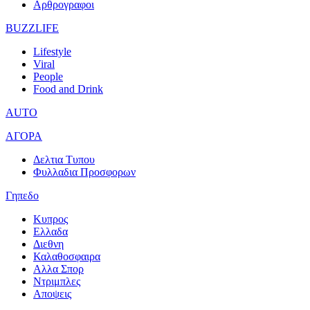
Αρθρογραφοι
BUZZLIFE
Lifestyle
Viral
People
Food and Drink
AUTO
ΑΓΟΡΑ
Δελτια Τυπου
Φυλλαδια Προσφορων
Γηπεδο
Κυπρος
Ελλαδα
Διεθνη
Καλαθοσφαιρα
Αλλα Σπορ
Ντριμπλες
Αποψεις