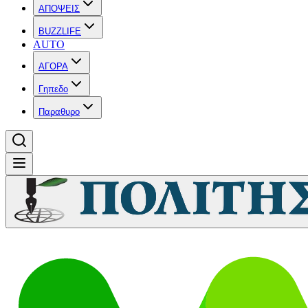
ΑΠΟΨΕΙΣ
BUZZLIFE
AUTO
ΑΓΟΡΑ
Γηπεδο
Παραθυρο