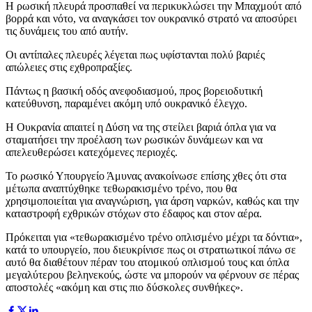
Η ρωσική πλευρά προσπαθεί να περικυκλώσει την Μπαχμούτ από
βορρά και νότο, να αναγκάσει τον ουκρανικό στρατό να αποσύρει
τις δυνάμεις του από αυτήν.
Οι αντίπαλες πλευρές λέγεται πως υφίστανται πολύ βαριές
απώλειες στις εχθροπραξίες.
Πάντως η βασική οδός ανεφοδιασμού, προς βορειοδυτική
κατεύθυνση, παραμένει ακόμη υπό ουκρανικό έλεγχο.
Η Ουκρανία απαιτεί η Δύση να της στείλει βαριά όπλα για να
σταματήσει την προέλαση των ρωσικών δυνάμεων και να
απελευθερώσει κατεχόμενες περιοχές.
Το ρωσικό Υπουργείο Άμυνας ανακοίνωσε επίσης χθες ότι στα
μέτωπα αναπτύχθηκε τεθωρακισμένο τρένο, που θα
χρησιμοποιείται για αναγνώριση, για άρση ναρκών, καθώς και την
καταστροφή εχθρικών στόχων στο έδαφος και στον αέρα.
Πρόκειται για «τεθωρακισμένο τρένο οπλισμένο μέχρι τα δόντια»,
κατά το υπουργείο, που διευκρίνισε πως οι στρατιωτικοί πάνω σε
αυτό θα διαθέτουν πέραν του ατομικού οπλισμού τους και όπλα
μεγαλύτερου βεληνεκούς, ώστε να μπορούν να φέρνουν σε πέρας
αποστολές «ακόμη και στις πιο δύσκολες συνθήκες».