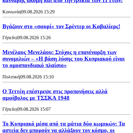
κάνναβης ακόμη και από την ηλικία των 11 ετών!
Κοινωνία
|
09.08.2026 15:29
Bγάζουν στο «σφυρί» τον Σρέντερ οι Καβαλίερς!
Γήπεδο
|
09.08.2026 15:26
Μενέλαος Μενελάου: Στόχος η επανέναρξη των
συνομιλιών – «Η βάση λύσης του Κυπριακού είναι
το ομοσπονδιακό πλαίσιο»
Πολιτική
|
09.08.2026 15:10
Ο Τεττέη επέστρεψε στις προπονήσεις αλλά
αμφίβολος με ΤΣΣΚΑ 1948
Γήπεδο
|
09.08.2026 15:07
Το Κυπριακό μέσα από τα μάτια δύο κωμικών: Τα
αστεία δεν μπορούν να αλλάξουν τον κόσμο, οι