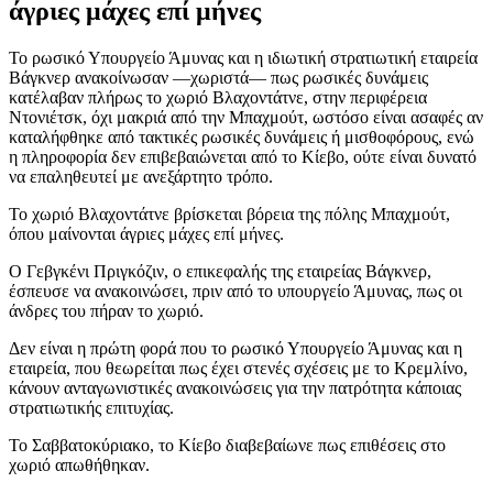
άγριες μάχες επί μήνες
Το ρωσικό Υπουργείο Άμυνας και η ιδιωτική στρατιωτική εταιρεία
Βάγκνερ ανακοίνωσαν —χωριστά— πως ρωσικές δυνάμεις
κατέλαβαν πλήρως το χωριό Βλαχοντάτνε, στην περιφέρεια
Ντονιέτσκ, όχι μακριά από την Μπαχμούτ, ωστόσο είναι ασαφές αν
καταλήφθηκε από τακτικές ρωσικές δυνάμεις ή μισθοφόρους, ενώ
η πληροφορία δεν επιβεβαιώνεται από το Κίεβο, ούτε είναι δυνατό
να επαληθευτεί με ανεξάρτητο τρόπο.
Το χωριό Βλαχοντάτνε βρίσκεται βόρεια της πόλης Μπαχμούτ,
όπου μαίνονται άγριες μάχες επί μήνες.
Ο Γεβγκένι Πριγκόζιν, ο επικεφαλής της εταιρείας Βάγκνερ,
έσπευσε να ανακοινώσει, πριν από το υπουργείο Άμυνας, πως οι
άνδρες του πήραν το χωριό.
Δεν είναι η πρώτη φορά που το ρωσικό Υπουργείο Άμυνας και η
εταιρεία, που θεωρείται πως έχει στενές σχέσεις με το Κρεμλίνο,
κάνουν ανταγωνιστικές ανακοινώσεις για την πατρότητα κάποιας
στρατιωτικής επιτυχίας.
Το Σαββατοκύριακο, το Κίεβο διαβεβαίωνε πως επιθέσεις στο
χωριό απωθήθηκαν.