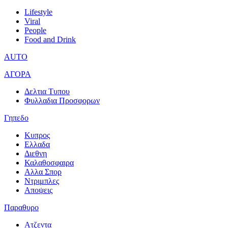
Lifestyle
Viral
People
Food and Drink
AUTO
ΑΓΟΡΑ
Δελτια Τυπου
Φυλλαδια Προσφορων
Γηπεδο
Κυπρος
Ελλαδα
Διεθνη
Καλαθοσφαιρα
Αλλα Σπορ
Ντριμπλες
Αποψεις
Παραθυρο
Ατζεντα