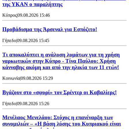
της ΥΚΑΝ ο παραλήπτης
Κύπρος
|
09.08.2026 15:46
Προβάδισμα της Άρσεναλ για Εσπόζιτο!
Γήπεδο
|
09.08.2026 15:45
Τι αποκαλύπτει η ανάλυση λυμάτων για τη χρήση
ναρκωτικών στην Κύπρο - Τίνα Παύλου: Χρήση
κάνναβης ακόμη και από την ηλικία των 11 ετών!
Κοινωνία
|
09.08.2026 15:29
Bγάζουν στο «σφυρί» τον Σρέντερ οι Καβαλίερς!
Γήπεδο
|
09.08.2026 15:26
Μενέλαος Μενελάου: Στόχος η επανέναρξη των
συνομιλιών – «Η βάση λύσης του Κυπριακού είναι