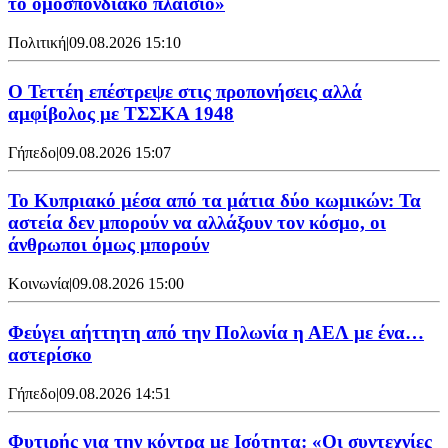
το ομοσπονδιακό πλαίσιο»
Πολιτική
|
09.08.2026 15:10
Ο Τεττέη επέστρεψε στις προπονήσεις αλλά
αμφίβολος με ΤΣΣΚΑ 1948
Γήπεδο
|
09.08.2026 15:07
Το Κυπριακό μέσα από τα μάτια δύο κωμικών: Τα
αστεία δεν μπορούν να αλλάξουν τον κόσμο, οι
άνθρωποι όμως μπορούν
Κοινωνία
|
09.08.2026 15:00
Φεύγει αήττητη από την Πολωνία η ΑΕΛ με ένα…
αστερίσκο
Γήπεδο
|
09.08.2026 14:51
Φυτιρής για την κόντρα με Ισότητα: «Οι συντεχνίες