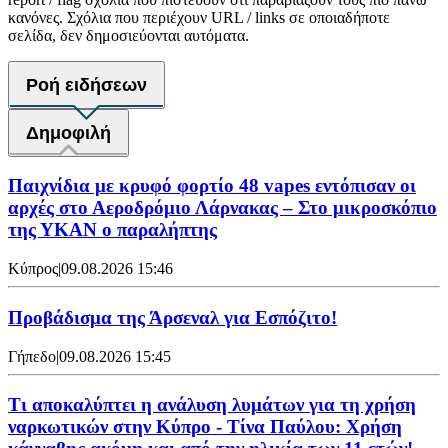
κανόνες. Σχόλια που περιέχουν URL / links σε οποιαδήποτε
σελίδα, δεν δημοσιεύονται αυτόματα.
Ροή ειδήσεων
Δημοφιλή
Παιχνίδια με κρυφό φορτίο 48 vapes εντόπισαν οι
αρχές στο Αεροδρόμιο Λάρνακας – Στο μικροσκόπιο
της ΥΚΑΝ ο παραλήπτης
Κύπρος
|
09.08.2026 15:46
Προβάδισμα της Άρσεναλ για Εσπόζιτο!
Γήπεδο
|
09.08.2026 15:45
Τι αποκαλύπτει η ανάλυση λυμάτων για τη χρήση
ναρκωτικών στην Κύπρο - Τίνα Παύλου: Χρήση