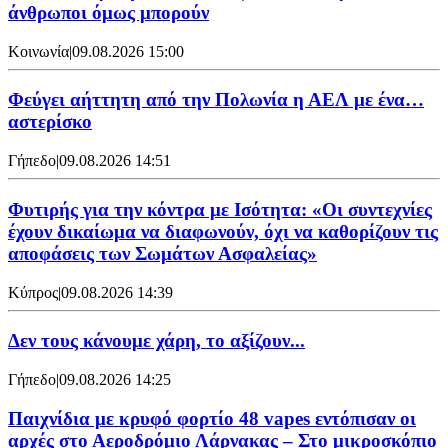
άνθρωποι όμως μπορούν
Κοινωνία
|
09.08.2026 15:00
Φεύγει αήττητη από την Πολωνία η ΑΕΛ με ένα…
αστερίσκο
Γήπεδο
|
09.08.2026 14:51
Φυτιρής για την κόντρα με Ισότητα: «Οι συντεχνίες
έχουν δικαίωμα να διαφωνούν, όχι να καθορίζουν τις
αποφάσεις των Σωμάτων Ασφαλείας»
Κύπρος
|
09.08.2026 14:39
Δεν τους κάνουμε χάρη, το αξίζουν...
Γήπεδο
|
09.08.2026 14:25
Παιχνίδια με κρυφό φορτίο 48 vapes εντόπισαν οι
αρχές στο Αεροδρόμιο Λάρνακας – Στο μικροσκόπιο