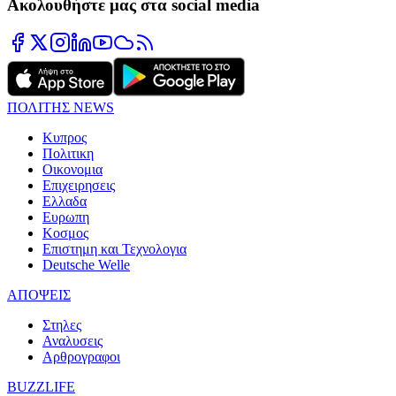
Ακολουθήστε μας στα social media
ΠΟΛΙΤΗΣ NEWS
Κυπρος
Πολιτικη
Οικονομια
Επιχειρησεις
Ελλαδα
Ευρωπη
Κοσμος
Επιστημη και Τεχνολογια
Deutsche Welle
ΑΠΟΨΕΙΣ
Στηλες
Αναλυσεις
Αρθρογραφοι
BUZZLIFE