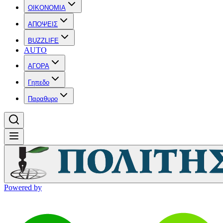
OIKONOMIA
ΑΠΟΨΕΙΣ
BUZZLIFE
AUTO
ΑΓΟΡΑ
Γηπεδο
Παραθυρο
Powered by