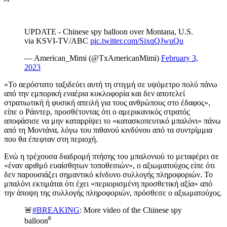
UPDATE - Chinese spy balloon over Montana, U.S.
via KSVI-TV/ABC
pic.twitter.com/SixqQJwuQu
— American_Mimi (@TxAmericanMimi)
February 3,
2023
«Το αερόστατο ταξιδεύει αυτή τη στιγμή σε υψόμετρο πολύ πάνω
από την εμπορική εναέρια κυκλοφορία και δεν αποτελεί
στρατιωτική ή φυσική απειλή για τους ανθρώπους στο έδαφος»,
είπε ο Ράιντερ, προσθέτοντας ότι ο αμερικανικός στρατός
αποφάσισε να μην καταρρίψει το «κατασκοπευτικό μπαλόνι» πάνω
από τη Μοντάνα, λόγω του πιθανού κινδύνου από τα συντρίμμια
που θα έπεφταν στη περιοχή.
Ενώ η τρέχουσα διαδρομή πτήσης του μπαλονιού το μεταφέρει σε
«έναν αριθμό ευαίσθητων τοποθεσιών», ο αξιωματούχος είπε ότι
δεν παρουσιάζει σημαντικό κίνδυνο συλλογής πληροφοριών. Το
μπαλόνι εκτιμάται ότι έχει «περιορισμένη προσθετική αξία» από
την άποψη της συλλογής πληροφοριών, πρόσθεσε ο αξιωματούχος.
🚨
#BREAKING
: More video of the Chinese spy
balloon⁰