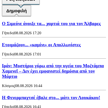
Δημοφιλή
Ο Σιμεόνε άνοιξε τα... χαρτιά του για τον Άλβαρες
Γήπεδο
|
08.08.2026 17:20
Ετοιμάζουν... «καμίνι» οι Απολλωνίστες
Γήπεδο
|
08.08.2026 17:01
Ιράν: Μυστήριο γύρω από την υγεία του Μοζτάμπα
Χαμενεΐ – Δεν έχει εμφανιστεί δημόσια από τον
Μάρτιο
Κόσμος
|
08.08.2026 16:44
Η Φενερμπαχτσέ έβαλε στο... μάτι τον Λουκάκου!
Γήπεδο
|
08.08.2026 16:41