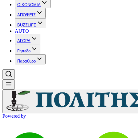
OIKONOMIA
ΑΠΟΨΕΙΣ
BUZZLIFE
AUTO
ΑΓΟΡΑ
Γηπεδο
Παραθυρο
Powered by