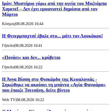
Ιράν: Μυστήριο γύρω από την υγεία του Μοζτάμπα
Χαμενεΐ – Δεν έχει εμφανιστεί δημόσια από τον
Μάρτιο
Κόσμος
|
08.08.2026 16:44
Η Φενερμπαχτσέ έβαλε στο... μάτι τον Λουκάκου!
Γήπεδο
|
08.08.2026 16:41
«Πονάει» και δεν... κρύβεται
Γήπεδο
|
08.08.2026 16:22
Η Άννα Βίσση στο Φισκάρδο της Κεφαλονιάς -
Σηκώθηκε να ακούσει τη μπάντα «Αγία Φανφάρα»
που έπαιζε Τσιτσάνη, δείτε βίντεο
Web TV
|
08.08.2026 16:22