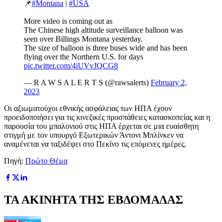
📌
#Montana
|
#USA
More video is coming out as
The Chinese high altitude surveillance balloon was
seen over Billings Montana yesterday.
The size of balloon is three buses wide and has been
flying over the Northern U.S. for days
pic.twitter.com/4iUVvJQCG8
— R A W S A L E R T S (@rawsalerts)
February 2,
2023
Οι αξιωματούχοι εθνικής ασφάλειας των ΗΠΑ έχουν
προειδοποιήσει για τις κινεζικές προσπάθειες κατασκοπείας και η
παρουσία του μπαλονιού στις ΗΠΑ έρχεται σε μια ευαίσθητη
στιγμή με τον υπουργό Εξωτερικών Άντονι Μπλίνκεν να
αναμένεται να ταξιδέψει στο Πεκίνο τις επόμενες ημέρες.
Πηγή:
Πρώτο Θέμα
ΤΑ ΑΚΙΝΗΤΑ ΤΗΣ ΕΒΔΟΜΑΔΑΣ