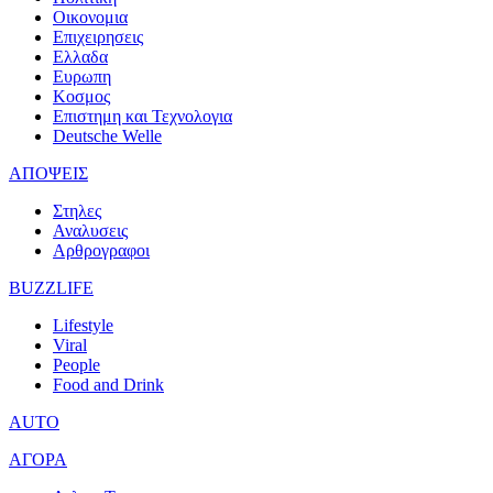
Οικονομια
Επιχειρησεις
Ελλαδα
Ευρωπη
Κοσμος
Επιστημη και Τεχνολογια
Deutsche Welle
ΑΠΟΨΕΙΣ
Στηλες
Αναλυσεις
Αρθρογραφοι
BUZZLIFE
Lifestyle
Viral
People
Food and Drink
AUTO
ΑΓΟΡΑ