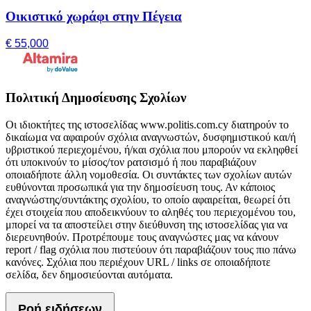
Οικιστικό χωράφι στην Πέγεια
€ 55,000
Πολιτική Δημοσίευσης Σχολίων
Οι ιδιοκτήτες της ιστοσελίδας www.politis.com.cy διατηρούν το
δικαίωμα να αφαιρούν σχόλια αναγνωστών, δυσφημιστικού και/ή
υβριστικού περιεχομένου, ή/και σχόλια που μπορούν να εκληφθεί
ότι υποκινούν το μίσος/τον ρατσισμό ή που παραβιάζουν
οποιαδήποτε άλλη νομοθεσία. Οι συντάκτες των σχολίων αυτών
ευθύνονται προσωπικά για την δημοσίευση τους. Αν κάποιος
αναγνώστης/συντάκτης σχολίου, το οποίο αφαιρείται, θεωρεί ότι
έχει στοιχεία που αποδεικνύουν το αληθές του περιεχομένου του,
μπορεί να τα αποστείλει στην διεύθυνση της ιστοσελίδας για να
διερευνηθούν. Προτρέπουμε τους αναγνώστες μας να κάνουν
report / flag σχόλια που πιστεύουν ότι παραβιάζουν τους πιο πάνω
κανόνες. Σχόλια που περιέχουν URL / links σε οποιαδήποτε
σελίδα, δεν δημοσιεύονται αυτόματα.
Ροή ειδήσεων