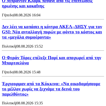
Ο Μπράντον Κλαρκ πέθανε από τις επιπτώσεις
ηρωίνης και κοκαΐνης
Γήπεδο
|
08.08.2026 16:04
Δεν λέει να κοπάσει η κόντρα ΑΚΕΛ–ΔΗΣΥ για τον
GSI: Νέα ανταλλαγή πυρών με φόντο το κόστος και
τα «μεγάλα συμφέροντα»
Πολιτική
|
08.08.2026 15:52
Ο Φεράν Τόρες επέλεξε Παρί και αποχωρεί από την
Μπαρτσελόνα
Γήπεδο
|
08.08.2026 15:48
Έρχιουρμαν από τα Κόκκινα: «Να οικοδομήσουμε
το μέλλον χωρίς να ξεχνάμε τα δεινά του
παρελθόντος»
Πολιτική
|
08.08.2026 15:35