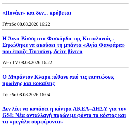
«Πονάει» και δεν... κρύβεται
Γήπεδο
|
08.08.2026 16:22
Η Άννα Βίσση στο Φισκάρδο της Κεφαλονιάς -
Σηκώθηκε να ακούσει τη μπάντα «Αγία Φανφάρα»
που έπαιζε Τσιτσάνη, δείτε βίντεο
Web TV
|
08.08.2026 16:22
Ο Μπράντον Κλαρκ πέθανε από τις επιπτώσεις
ηρωίνης και κοκαΐνης
Γήπεδο
|
08.08.2026 16:04
Δεν λέει να κοπάσει η κόντρα ΑΚΕΛ–ΔΗΣΥ για τον
GSI: Νέα ανταλλαγή πυρών με φόντο το κόστος και
τα «μεγάλα συμφέροντα»