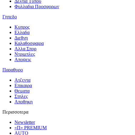
Δελτια Τυπου
Φυλλαδια Προσφορων
Γηπεδο
Κυπρος
Ελλαδα
Διεθνη
Καλαθοσφαιρα
Αλλα Σπορ
Ντριμπλες
Αποψεις
Παραθυρο
Ατζεντα
Επικαιρα
Θεματα
Στηλες
Αποθηκη
Περισσοτερα
Newsletter
«Π» PREMIUM
AUTO