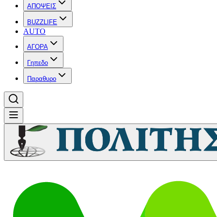
ΑΠΟΨΕΙΣ
BUZZLIFE
AUTO
ΑΓΟΡΑ
Γηπεδο
Παραθυρο