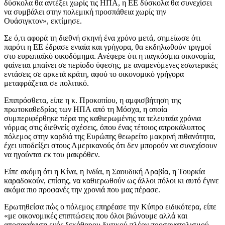
δύσκολα θα αντέξει χωρίς τις ΗΠΑ, η ΕΕ δύσκολα θα συνεχίσει
να συμβάλει στην πολεμική προσπάθεια χωρίς την
Ουάσιγκτον», εκτίμησε.
Σε ό,τι αφορά τη διεθνή σκηνή ένα χρόνο μετά, σημείωσε ότι
παρότι η ΕΕ έδρασε ενιαία και γρήγορα, θα εκδηλωθούν τριγμοί
στο ευρωπαϊκό οικοδόμημα. Ανέφερε ότι η παγκόσμια οικονομία,
φαίνεται μπαίνει σε περίοδο ύφεσης, με αναμενόμενες εσωτερικές
εντάσεις σε αρκετά κράτη, αφού το οικονομικό γρήγορα
μεταφράζεται σε πολιτικό.
Επιπρόσθετα, είπε η κ. Προκοπίου, η αμφισβήτηση της
πρωτοκαθεδρίας των ΗΠΑ από τη Μόσχα, η οποία
συμπεριφέρθηκε πέρα της καθιερωμένης τα τελευταία χρόνια
νόρμας στις διεθνείς σχέσεις, όπου ένας τέτοιος απροκάλυπτος
πόλεμος στην καρδιά της Ευρώπης θεωρείτο μακρινή πιθανότητα,
έχει υποδείξει στους Αμερικανούς ότι δεν μπορούν να συνεχίσουν
να ηγούνται εκ του μακρόθεν.
Είπε ακόμη ότι η Κίνα, η Ινδία, η Σαουδική Αραβία, η Τουρκία
καραδοκούν, επίσης, να καθιερωθούν ως άλλοι πόλοι κι αυτό έγινε
ακόμα πιο προφανές την χρονιά που μας πέρασε.
Ερωτηθείσα πώς ο πόλεμος επηρέασε την Κύπρο ειδικότερα, είπε
«με οικονομικές επιπτώσεις που όλοι βιώνουμε αλλά και
αποσαφήνιση ενός ξεκάθαρου δυτικού πλέον προσανατολισμού,