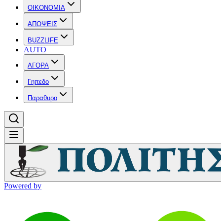
OIKONOMIA
ΑΠΟΨΕΙΣ
BUZZLIFE
AUTO
ΑΓΟΡΑ
Γηπεδο
Παραθυρο
Powered by