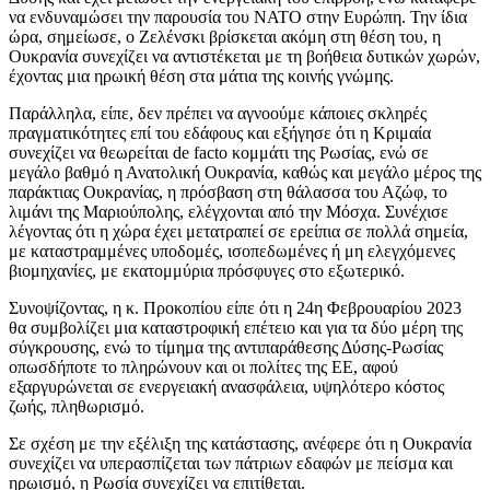
να ενδυναμώσει την παρουσία του ΝΑΤΟ στην Ευρώπη. Την ίδια
ώρα, σημείωσε, ο Ζελένσκι βρίσκεται ακόμη στη θέση του, η
Ουκρανία συνεχίζει να αντιστέκεται με τη βοήθεια δυτικών χωρών,
έχοντας μια ηρωική θέση στα μάτια της κοινής γνώμης.
Παράλληλα, είπε, δεν πρέπει να αγνοούμε κάποιες σκληρές
πραγματικότητες επί του εδάφους και εξήγησε ότι η Κριμαία
συνεχίζει να θεωρείται de facto κομμάτι της Ρωσίας, ενώ σε
μεγάλο βαθμό η Ανατολική Ουκρανία, καθώς και μεγάλο μέρος της
παράκτιας Ουκρανίας, η πρόσβαση στη θάλασσα του Αζώφ, το
λιμάνι της Μαριούπολης, ελέγχονται από την Μόσχα. Συνέχισε
λέγοντας ότι η χώρα έχει μετατραπεί σε ερείπια σε πολλά σημεία,
με καταστραμμένες υποδομές, ισοπεδωμένες ή μη ελεγχόμενες
βιομηχανίες, με εκατομμύρια πρόσφυγες στο εξωτερικό.
Συνοψίζοντας, η κ. Προκοπίου είπε ότι η 24η Φεβρουαρίου 2023
θα συμβολίζει μια καταστροφική επέτειο και για τα δύο μέρη της
σύγκρουσης, ενώ το τίμημα της αντιπαράθεσης Δύσης-Ρωσίας
οπωσδήποτε το πληρώνουν και οι πολίτες της ΕΕ, αφού
εξαργυρώνεται σε ενεργειακή ανασφάλεια, υψηλότερο κόστος
ζωής, πληθωρισμό.
Σε σχέση με την εξέλιξη της κατάστασης, ανέφερε ότι η Ουκρανία
συνεχίζει να υπερασπίζεται των πάτριων εδαφών με πείσμα και
ηρωισμό, η Ρωσία συνεχίζει να επιτίθεται.