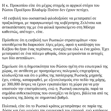
Η κ. Προκοπίου είπε ότι μέχρις στιγμής οι αρχικοί στόχοι του
Ρώσου Προέδρου Βλαδιμίρ Πούτιν δεν έχουν πετύχει.
«Η εισβολή που ουσιαστικά φιλοδοξούσε να μετατραπεί σε
πραξικόπημα, με παραγκωνισμό της κυβέρνησης Ζελένσκι και
αντικατάσταση της με ένα φιλικά προσκείμενο στη Μόσχα
καθεστώς, απέτυχε», είπε.
Πρόσθεσε ότι η εισβολή των Ρωσικών στρατευμάτων «που
υποτιθέμενα θα διαρκούσε λίγες μέρες, αφού η κατάληψη του
Κιέβου θα ήταν ένας περίπατος, συνεχίζεται εδώ κι ένα χρόνο. Έχει
μετατραπεί σε ένα πόλεμο φθοράς, όπου μετριούνται οι αντοχές
των δύο αντιπάλων».
Σημείωσε ότι η δημοτικότητα του Ρώσου ηγέτη στο εσωτερικό της
χώρας, σε αντίθεση με προηγούμενες πολεμικές επιχειρήσεις
κλυδωνίζεται και ότι ο μύθος της πανίσχυρης Ρωσικής μηχανής
έχει, επίσης, καταρριφθεί, με εξευτελισμούς στο πεδίο της μάχης,
με 300,000 άντρες να έχουν εγκαταλείψει τη χώρα για να μην
υποστούν την επιστράτευση, ενώ η Ρωσική οικονομία, παρά τα
σημάδια ανθεκτικότητας που συνεχίζει να δείχνει, βάλλεται από τις
κυρώσεις της Δύσης σε σημαντικό βαθμό.
Πολιτικά, είπε ότι το Ρωσικό κράτος μετατράπηκε σε παρία της
Δύσης και έχει μειώσει την ενεργειακή του επιρροή, ενώ κατάφερε