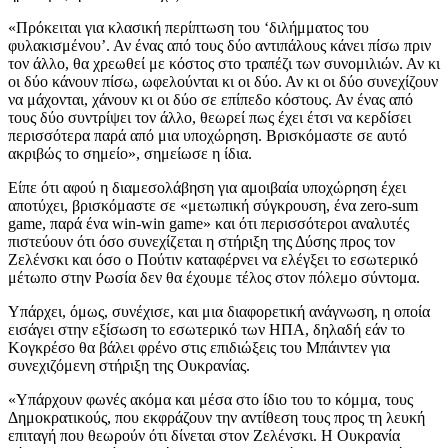
«Πρόκειται για κλασική περίπτωση του ‘διλήμματος του
φυλακισμένου’. Αν ένας από τους δύο αντιπάλους κάνει πίσω πριν
τον άλλο, θα χρεωθεί με κόστος στο τραπέζι των συνομιλιών. Αν κι
οι δύο κάνουν πίσω, ωφελούνται κι οι δύο. Αν κι οι δύο συνεχίζουν
να μάχονται, χάνουν κι οι δύο σε επίπεδο κόστους. Αν ένας από
τους δύο συντρίψει τον άλλο, θεωρεί πως έχει έτσι να κερδίσει
περισσότερα παρά από μια υποχώρηση. Βρισκόμαστε σε αυτό
ακριβώς το σημείο», σημείωσε η ίδια.
Είπε ότι αφού η διαμεσολάβηση για αμοιβαία υποχώρηση έχει
αποτύχει, βρισκόμαστε σε «μετωπική σύγκρουση, ένα zero-sum
game, παρά ένα win-win game» και ότι περισσότεροι αναλυτές
πιστεύουν ότι όσο συνεχίζεται η στήριξη της Δύσης προς τον
Ζελένσκι και όσο ο Πούτιν καταφέρνει να ελέγξει το εσωτερικό
μέτωπο στην Ρωσία δεν θα έχουμε τέλος στον πόλεμο σύντομα.
Υπάρχει, όμως, συνέχισε, και μια διαφορετική ανάγνωση, η οποία
εισάγει στην εξίσωση το εσωτερικό των ΗΠΑ, δηλαδή εάν το
Κογκρέσο θα βάλει φρένο στις επιδιώξεις του Μπάιντεν για
συνεχιζόμενη στήριξη της Ουκρανίας.
«Υπάρχουν φωνές ακόμα και μέσα στο ίδιο του το κόμμα, τους
Δημοκρατικούς, που εκφράζουν την αντίθεση τους προς τη λευκή
επιταγή που θεωρούν ότι δίνεται στον Ζελένσκι. Η Ουκρανία