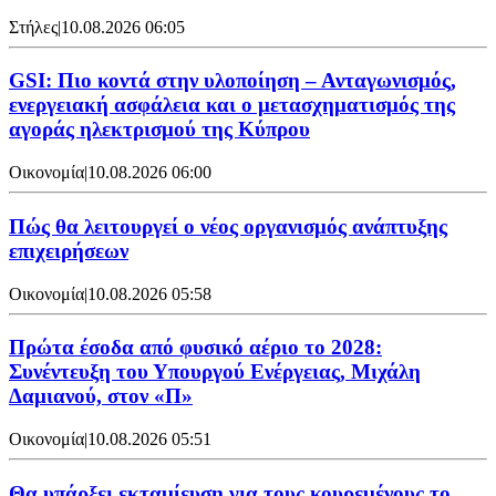
Στήλες
|
10.08.2026 06:05
GSI: Πιο κοντά στην υλοποίηση – Ανταγωνισμός,
ενεργειακή ασφάλεια και ο μετασχηματισμός της
αγοράς ηλεκτρισμού της Κύπρου
Οικονομία
|
10.08.2026 06:00
Πώς θα λειτουργεί ο νέος οργανισμός ανάπτυξης
επιχειρήσεων
Οικονομία
|
10.08.2026 05:58
Πρώτα έσοδα από φυσικό αέριο το 2028:
Συνέντευξη του Υπουργού Ενέργειας, Μιχάλη
Δαμιανού, στον «Π»
Οικονομία
|
10.08.2026 05:51
Θα υπάρξει εκταμίευση για τους κουρεμένους το