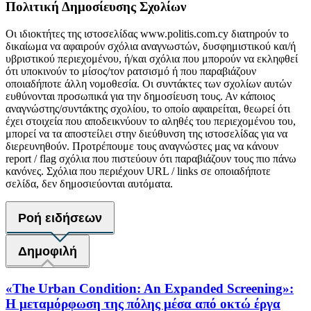
Πολιτική Δημοσίευσης Σχολίων
Οι ιδιοκτήτες της ιστοσελίδας www.politis.com.cy διατηρούν το
δικαίωμα να αφαιρούν σχόλια αναγνωστών, δυσφημιστικού και/ή
υβριστικού περιεχομένου, ή/και σχόλια που μπορούν να εκληφθεί
ότι υποκινούν το μίσος/τον ρατσισμό ή που παραβιάζουν
οποιαδήποτε άλλη νομοθεσία. Οι συντάκτες των σχολίων αυτών
ευθύνονται προσωπικά για την δημοσίευση τους. Αν κάποιος
αναγνώστης/συντάκτης σχολίου, το οποίο αφαιρείται, θεωρεί ότι
έχει στοιχεία που αποδεικνύουν το αληθές του περιεχομένου του,
μπορεί να τα αποστείλει στην διεύθυνση της ιστοσελίδας για να
διερευνηθούν. Προτρέπουμε τους αναγνώστες μας να κάνουν
report / flag σχόλια που πιστεύουν ότι παραβιάζουν τους πιο πάνω
κανόνες. Σχόλια που περιέχουν URL / links σε οποιαδήποτε
σελίδα, δεν δημοσιεύονται αυτόματα.
Ροή ειδήσεων
Δημοφιλή
«The Urban Condition: An Expanded Screening»:
Η μεταμόρφωση της πόλης μέσα από οκτώ έργα