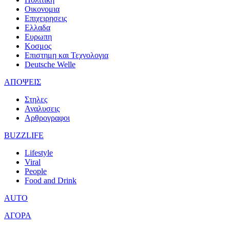
Οικονομια
Επιχειρησεις
Ελλαδα
Ευρωπη
Κοσμος
Επιστημη και Τεχνολογια
Deutsche Welle
ΑΠΟΨΕΙΣ
Στηλες
Αναλυσεις
Αρθρογραφοι
BUZZLIFE
Lifestyle
Viral
People
Food and Drink
AUTO
ΑΓΟΡΑ