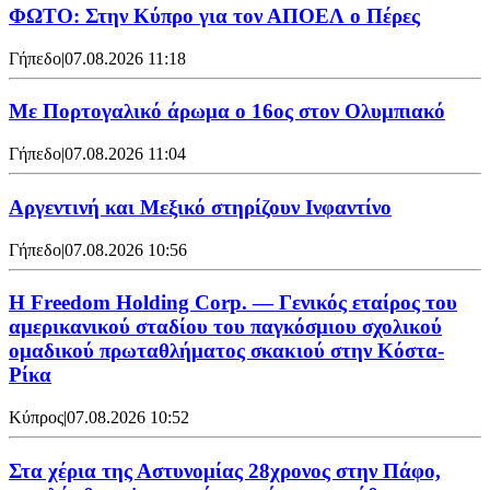
ΦΩΤΟ: Στην Κύπρο για τον ΑΠΟΕΛ ο Πέρες
Γήπεδο
|
07.08.2026 11:18
Με Πορτογαλικό άρωμα ο 16ος στον Ολυμπιακό
Γήπεδο
|
07.08.2026 11:04
Αργεντινή και Μεξικό στηρίζουν Ινφαντίνο
Γήπεδο
|
07.08.2026 10:56
Η Freedom Holding Corp. — Γενικός εταίρος του
αμερικανικού σταδίου του παγκόσμιου σχολικού
ομαδικού πρωταθλήματος σκακιού στην Κόστα-
Ρίκα
Κύπρος
|
07.08.2026 10:52
Στα χέρια της Αστυνομίας 28χρονος στην Πάφο,