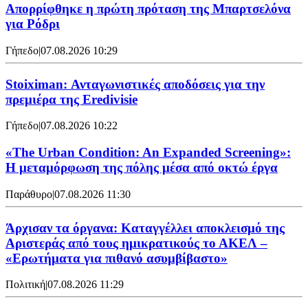
Απορρίφθηκε η πρώτη πρόταση της Μπαρτσελόνα
για Ρόδρι
Γήπεδο
|
07.08.2026 10:29
Stoiximan: Ανταγωνιστικές αποδόσεις για την
πρεμιέρα της Eredivisie
Γήπεδο
|
07.08.2026 10:22
«The Urban Condition: An Expanded Screening»:
Η μεταμόρφωση της πόλης μέσα από οκτώ έργα
Παράθυρο
|
07.08.2026 11:30
Άρχισαν τα όργανα: Καταγγέλλει αποκλεισμό της
Αριστεράς από τους ημικρατικούς το ΑΚΕΛ –
«Ερωτήματα για πιθανό ασυμβίβαστο»
Πολιτική
|
07.08.2026 11:29