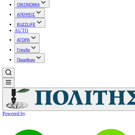
OIKONOMIA
ΑΠΟΨΕΙΣ
BUZZLIFE
AUTO
ΑΓΟΡΑ
Γηπεδο
Παραθυρο
Powered by