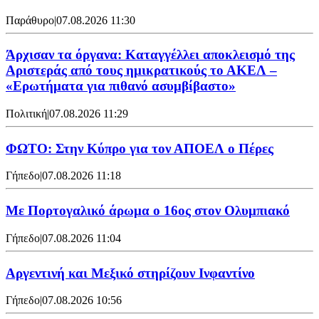
Παράθυρο
|
07.08.2026 11:30
Άρχισαν τα όργανα: Καταγγέλλει αποκλεισμό της
Αριστεράς από τους ημικρατικούς το ΑΚΕΛ –
«Ερωτήματα για πιθανό ασυμβίβαστο»
Πολιτική
|
07.08.2026 11:29
ΦΩΤΟ: Στην Κύπρο για τον ΑΠΟΕΛ ο Πέρες
Γήπεδο
|
07.08.2026 11:18
Με Πορτογαλικό άρωμα ο 16ος στον Ολυμπιακό
Γήπεδο
|
07.08.2026 11:04
Αργεντινή και Μεξικό στηρίζουν Ινφαντίνο
Γήπεδο
|
07.08.2026 10:56