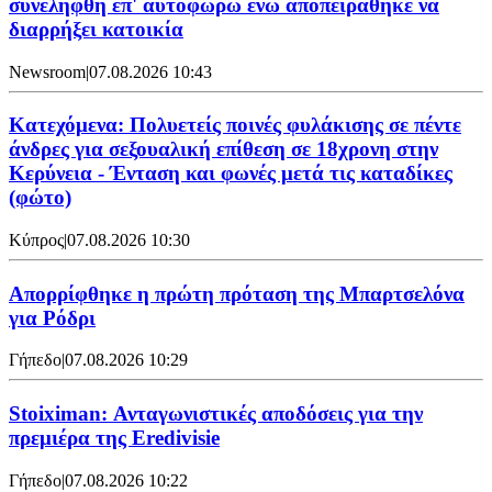
συνελήφθη επ' αυτοφώρω ενώ αποπειράθηκε να
διαρρήξει κατοικία
Newsroom
|
07.08.2026 10:43
Κατεχόμενα: Πολυετείς ποινές φυλάκισης σε πέντε
άνδρες για σεξουαλική επίθεση σε 18χρονη στην
Κερύνεια - Ένταση και φωνές μετά τις καταδίκες
(φώτο)
Κύπρος
|
07.08.2026 10:30
Απορρίφθηκε η πρώτη πρόταση της Μπαρτσελόνα
για Ρόδρι
Γήπεδο
|
07.08.2026 10:29
Stoiximan: Ανταγωνιστικές αποδόσεις για την
πρεμιέρα της Eredivisie
Γήπεδο
|
07.08.2026 10:22