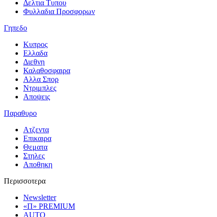
Δελτια Τυπου
Φυλλαδια Προσφορων
Γηπεδο
Κυπρος
Ελλαδα
Διεθνη
Καλαθοσφαιρα
Αλλα Σπορ
Ντριμπλες
Αποψεις
Παραθυρο
Ατζεντα
Επικαιρα
Θεματα
Στηλες
Αποθηκη
Περισσοτερα
Newsletter
«Π» PREMIUM
AUTO