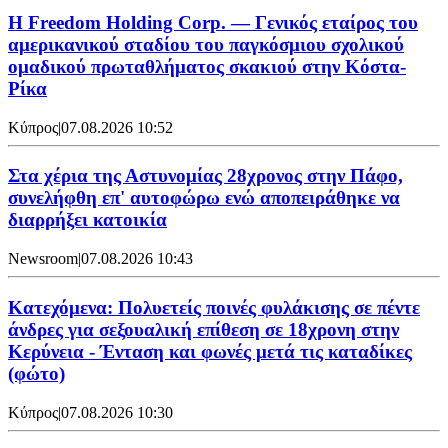
Η Freedom Holding Corp. — Γενικός εταίρος του
αμερικανικού σταδίου του παγκόσμιου σχολικού
ομαδικού πρωταθλήματος σκακιού στην Κόστα-
Ρίκα
Κύπρος
|
07.08.2026 10:52
Στα χέρια της Αστυνομίας 28χρονος στην Πάφο,
συνελήφθη επ' αυτοφώρω ενώ αποπειράθηκε να
διαρρήξει κατοικία
Newsroom
|
07.08.2026 10:43
Κατεχόμενα: Πολυετείς ποινές φυλάκισης σε πέντε
άνδρες για σεξουαλική επίθεση σε 18χρονη στην
Κερύνεια - Ένταση και φωνές μετά τις καταδίκες
(φώτο)
Κύπρος
|
07.08.2026 10:30