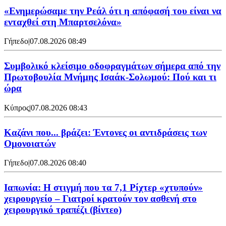
«Ενημερώσαμε την Ρεάλ ότι η απόφασή του είναι να
ενταχθεί στη Μπαρτσελόνα»
Γήπεδο
|
07.08.2026 08:49
Συμβολικό κλείσιμο οδοφραγμάτων σήμερα από την
Πρωτοβουλία Μνήμης Ισαάκ-Σολωμού: Πού και τι
ώρα
Κύπρος
|
07.08.2026 08:43
Καζάνι που... βράζει: Έντονες οι αντιδράσεις των
Ομονοιατών
Γήπεδο
|
07.08.2026 08:40
Ιαπωνία: Η στιγμή που τα 7,1 Ρίχτερ «χτυπούν»
χειρουργείο – Γιατροί κρατούν τον ασθενή στο
χειρουργικό τραπέζι (βίντεο)