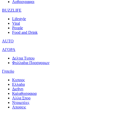
Αρθρογραφοι
BUZZLIFE
Lifestyle
Viral
People
Food and Drink
AUTO
ΑΓΟΡΑ
Δελτια Τυπου
Φυλλαδια Προσφορων
Γηπεδο
Κυπρος
Ελλαδα
Διεθνη
Καλαθοσφαιρα
Αλλα Σπορ
Ντριμπλες
Αποψεις