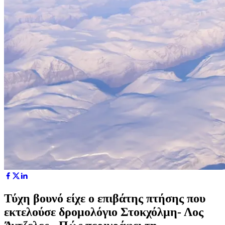
Τύχη βουνό είχε ο επιβάτης πτήσης που
εκτελούσε δρομολόγιο Στοκχόλμη- Λος