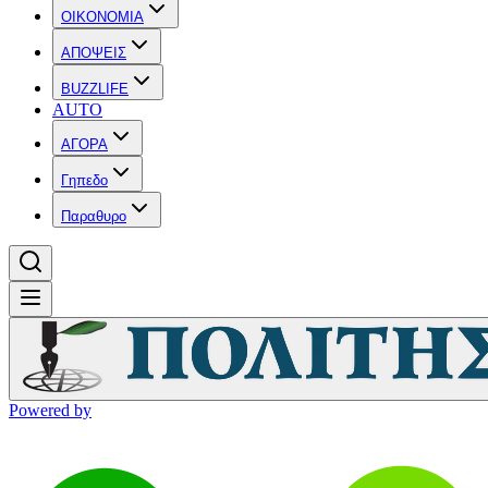
OIKONOMIA
ΑΠΟΨΕΙΣ
BUZZLIFE
AUTO
ΑΓΟΡΑ
Γηπεδο
Παραθυρο
Powered by