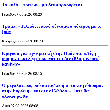
Το καλό... τρίτωσε, μα δεν παρασύρεται
Γήπεδο
|
07.08.2026 08:23
Τραμπ: «Τελειώνει πολύ σύντομα ο πόλεμος με το
Ιράν
Κόσμος
|
07.08.2026 08:23
Κρίγκου για την κριτική στην Ομόνοια: «Λίγη
υπομονή και λίγη ταπεινότητα δεν έβλαψαν ποτέ
κανέναν»
Γήπεδο
|
07.08.2026 08:15
Ο μεγαλύτερος υπό κατασκευή αυτοκινητόδρομος
στην Ευρώπη είναι στην Ελλάδα – Πότε θα
ολοκληρωθεί
Auto
|
07.08.2026 08:08