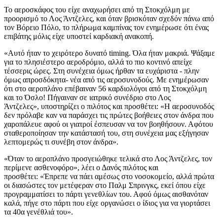
Το αεροσκάφος του είχε αναχωρήσει από τη Στοκχόλμη με
προορισμό το Λος Άντζελες, και όταν βρισκόταν σχεδόν πάνω από
τον Βόρειο Πόλο, το πλήρωμα καμπίνας τον ενημέρωσε ότι ένας
επιβάτης μόλις είχε υποστεί καρδιακή ανακοπή.
«Αυτό ήταν το χειρότερο δυνατό timing. Όλα ήταν μακριά. Ψάξαμε
για το πλησιέστερο αεροδρόμιο, αλλά το πιο κοντινό απείχε
τέσσερις ώρες. Στη συνέχεια όμως ήρθαν τα ευχάριστα - πλην
όμως απροσδόκητα- νέα από τις αεροσυνοδούς. Με ενημέρωσαν
ότι στο αεροπλάνο επέβαιναν 56 καρδιολόγοι από τη Στοκχόλμη
και το Όσλο! Πήγαιναν σε ιατρικό συνέδριο στο Λος
Άντζελες», υποστηρίζει ο πιλότος και προσθέτει: «Η αεροσυνοδός
δεν πρόλαβε καν να παράσχει τις πρώτες βοήθειες στον άνδρα που
χαροπάλευε αφού οι γιατροί έσπευσαν να τον βοηθήσουν. Αφότου
σταθεροποίησαν την κατάστασή του, στη συνέχεια μας εξήγησαν
λεπτομερώς τι συνέβη στον άνδρα».
«Όταν το αεροπλάνο προσγειώθηκε τελικά στο Λος Άντζελες, τον
περίμενε ασθενοφόρο», λέει ο Δανός πιλότος και
προσθέτει: «Έπρεπε να πάει αμέσως στο νοσοκομείο, αλλά πρώτα
οι διασώστες τον μετέφεραν στο Παλμ Σπρινγκς, εκεί όπου είχε
προγραμματίσει το πάρτι γενεθλίων του. Αφού όμως αισθανόταν
καλά, πήγε στο πάρτι που είχε οργανώσει ο ίδιος για να γιορτάσει
τα 40α γενέθλιά του».