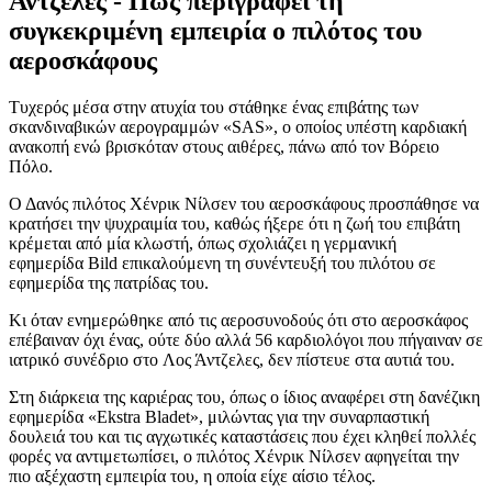
Άντζελες - Πώς περιγράφει τη
συγκεκριμένη εμπειρία ο πιλότος του
αεροσκάφους
Τυχερός μέσα στην ατυχία του στάθηκε ένας επιβάτης των
σκανδιναβικών αερογραμμών «SAS», ο οποίος υπέστη καρδιακή
ανακοπή ενώ βρισκόταν στους αιθέρες, πάνω από τον Βόρειο
Πόλο.
Ο Δανός πιλότος Χένρικ Νίλσεν του αεροσκάφους προσπάθησε να
κρατήσει την ψυχραιμία του, καθώς ήξερε ότι η ζωή του επιβάτη
κρέμεται από μία κλωστή, όπως σχολιάζει η γερμανική
εφημερίδα Bild επικαλούμενη τη συνέντευξή του πιλότου σε
εφημερίδα της πατρίδας του.
Κι όταν ενημερώθηκε από τις αεροσυνοδούς ότι στο αεροσκάφος
επέβαιναν όχι ένας, ούτε δύο αλλά 56 καρδιολόγοι που πήγαιναν σε
ιατρικό συνέδριο στο Λος Άντζελες, δεν πίστευε στα αυτιά του.
Στη διάρκεια της καριέρας του, όπως ο ίδιος αναφέρει στη δανέζικη
εφημερίδα «Ekstra Bladet», μιλώντας για την συναρπαστική
δουλειά του και τις αγχωτικές καταστάσεις που έχει κληθεί πολλές
φορές να αντιμετωπίσει, ο πιλότος Χένρικ Νίλσεν αφηγείται την
πιο αξέχαστη εμπειρία του, η οποία είχε αίσιο τέλος.