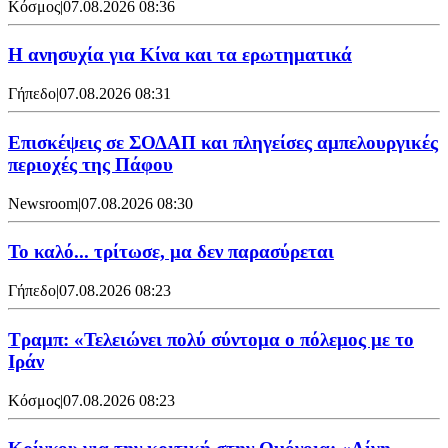
Κόσμος
|
07.08.2026 08:36
Η ανησυχία για Κίνα και τα ερωτηματικά
Γήπεδο
|
07.08.2026 08:31
Επισκέψεις σε ΣΟΔΑΠ και πληγείσες αμπελουργικές
περιοχές της Πάφου
Newsroom
|
07.08.2026 08:30
Το καλό... τρίτωσε, μα δεν παρασύρεται
Γήπεδο
|
07.08.2026 08:23
Τραμπ: «Τελειώνει πολύ σύντομα ο πόλεμος με το
Ιράν
Κόσμος
|
07.08.2026 08:23