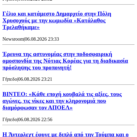
Γέλιο και κατάμεστο Δημαρχείο στην Πόλη
Χρυσοχούς με την κωμωδία «Κατάλαθος
Τρελαθήκαμε»
Newsroom
|
06.08.2026 23:33
Έρευνα της αστυνομίας στην ποδοσφαιρική
ομοσπονδία της Νότιας Κορέας για τη διαδικασία
πρόσληψης του προπονητή!
Γήπεδο
|
06.08.2026 23:21
ΒΙΝΤΕΟ: «Κάθε εποχή κουβαλά τις αξίες, τους
αγώνες, τις νίκες και την κληρονομιά που
διαμόρφωσαν τον ΑΠΟΕΛ»
Γήπεδο
|
06.08.2026 22:56
H Άντερλεχτ έφυγε με διπλό από την Τούμπα και ο