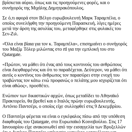
βρίσκεται αύριο, όπως και τις προηγούμενες φορές, και ο
συνήγορός της Μιχάλης Δημητρακόπουλος.
Σε ό,τι αφορά στον Βέλγο ευρωβουλευτή Μαρκ Ταραμπέλα, ο
οποίος συνελήφθη την προηγούμενη Παρασκευή, λίγες ημέρες
μετά την άρση της ασυλίας του, μεταφέρθηκε στις φυλακές του
Σεν-Ζιλ.
«Όλα είναι βίαια για τον κ. Ταραμπέλα», επισημαίνει ο συνήγορός
του Μαξίμ Τόλερ μιλώντας στο rtl για την εμπλοκή του στο
Qatargate.
«Πρώτον, να μάθει ότι ένας από τους κοντινούς του ανθρώπους
είναι διεφθαρμένος και ότι το παραδέχεται. Δεύτερον, να μάθει ότι
αυτός ο κοντίνος του άνθρωπος τον παρασύρει στην ενοχή του
τραβώντας τον κάτω ενώ προφανώς ο πελάτης μου ισχυρίζεται ότι
είναι αθώος», προσθέτει.
Ενώπιον των δικαστικών αρχών, όπως μεταδίδει το Αθηναϊκό
Πρακτορείο, θα βρεθεί και ο Ιταλός πρώην ευρωβουλευτής,
Αντόνιο Παντσέρι, ο οποίος είχε συλληφθεί στις 9 Δεκεμβρίου.
Ο Παντσέρι φέρεται να είναι ο εγκέφαλος πίσω από την υπόθεση
διαφθοράς του Qatargate, στο Ευρωπαϊκό Κοινοβούλιο. Στις 17
Ιανουαρίου είχε ανακοινωθεί από την εισαγγελία των Βρυξελλών