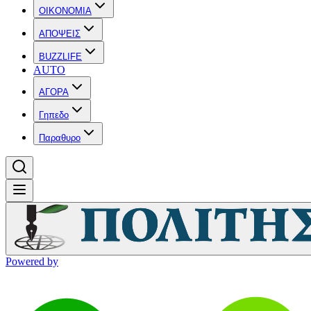
OIKONOMIA
ΑΠΟΨΕΙΣ
BUZZLIFE
AUTO
ΑΓΟΡΑ
Γηπεδο
Παραθυρο
Powered by