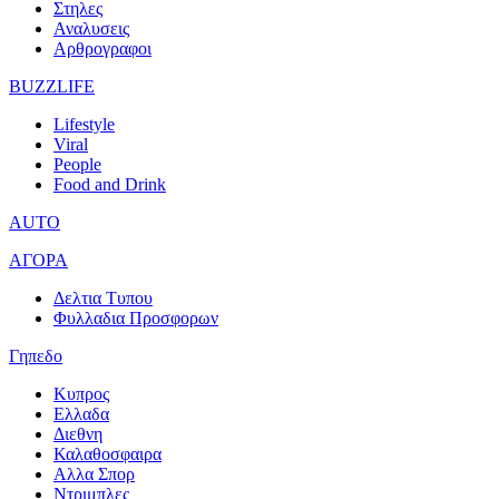
Στηλες
Αναλυσεις
Αρθρογραφοι
BUZZLIFE
Lifestyle
Viral
People
Food and Drink
AUTO
ΑΓΟΡΑ
Δελτια Τυπου
Φυλλαδια Προσφορων
Γηπεδο
Κυπρος
Ελλαδα
Διεθνη
Καλαθοσφαιρα
Αλλα Σπορ
Ντριμπλες