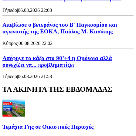
Γήπεδο
|
06.08.2026 22:08
Απεβίωσε ο βετεράνος του Β' Παγκοσμίου και
αγωνιστής της ΕΟΚΑ, Παύλος Μ. Κασάπης
Κύπρος
|
06.08.2026 22:02
Απέφυγε το κάζο στο 90’+4 η Ομόνοια αλλά
συνεχίζει να... προβληματίζει
Γήπεδο
|
06.08.2026 21:58
ΤΑ ΑΚΙΝΗΤΑ ΤΗΣ ΕΒΔΟΜΑΔΑΣ
Τεμάχια Γης σε Οικιστικές Περιοχές