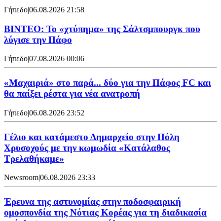
Γήπεδο
|
06.08.2026 21:58
ΒΙΝΤΕΟ: Το «χτύπημα» της Σάλτσμπουργκ που
λύγισε την Πάφο
Γήπεδο
|
07.08.2026 00:06
«Μαχαιριά» στο παρά... δύο για την Πάφος FC και
θα παίξει ρέστα για νέα ανατροπή
Γήπεδο
|
06.08.2026 23:52
Γέλιο και κατάμεστο Δημαρχείο στην Πόλη
Χρυσοχούς με την κωμωδία «Κατάλαθος
Τρελαθήκαμε»
Newsroom
|
06.08.2026 23:33
Έρευνα της αστυνομίας στην ποδοσφαιρική
ομοσπονδία της Νότιας Κορέας για τη διαδικασία