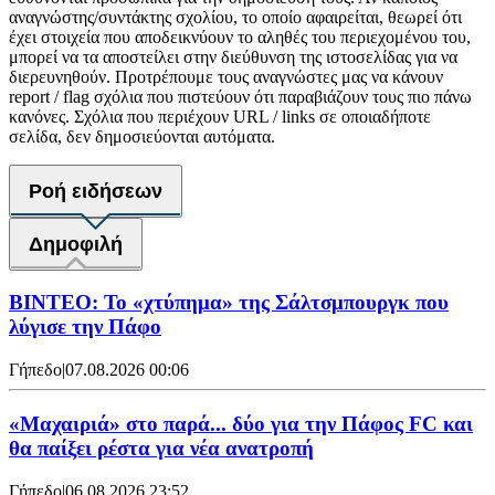
αναγνώστης/συντάκτης σχολίου, το οποίο αφαιρείται, θεωρεί ότι
έχει στοιχεία που αποδεικνύουν το αληθές του περιεχομένου του,
μπορεί να τα αποστείλει στην διεύθυνση της ιστοσελίδας για να
διερευνηθούν. Προτρέπουμε τους αναγνώστες μας να κάνουν
report / flag σχόλια που πιστεύουν ότι παραβιάζουν τους πιο πάνω
κανόνες. Σχόλια που περιέχουν URL / links σε οποιαδήποτε
σελίδα, δεν δημοσιεύονται αυτόματα.
Ροή ειδήσεων
Δημοφιλή
ΒΙΝΤΕΟ: Το «χτύπημα» της Σάλτσμπουργκ που
λύγισε την Πάφο
Γήπεδο
|
07.08.2026 00:06
«Μαχαιριά» στο παρά... δύο για την Πάφος FC και
θα παίξει ρέστα για νέα ανατροπή
Γήπεδο
|
06.08.2026 23:52