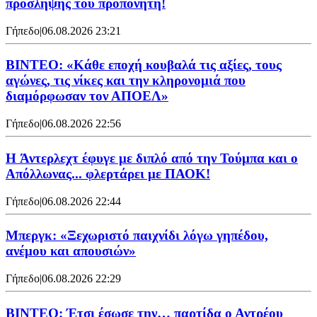
πρόσληψης του προπονητή!
Γήπεδο
|
06.08.2026 23:21
ΒΙΝΤΕΟ: «Κάθε εποχή κουβαλά τις αξίες, τους
αγώνες, τις νίκες και την κληρονομιά που
διαμόρφωσαν τον ΑΠΟΕΛ»
Γήπεδο
|
06.08.2026 22:56
H Άντερλεχτ έφυγε με διπλό από την Τούμπα και ο
Απόλλωνας... φλερτάρει με ΠΑΟΚ!
Γήπεδο
|
06.08.2026 22:44
Μπεργκ: «Ξεχωριστό παιχνίδι λόγω γηπέδου,
ανέμου και απουσιών»
Γήπεδο
|
06.08.2026 22:29
ΒΙΝΤΕΟ: Έτσι έσωσε την… παρτίδα ο Αντρέου