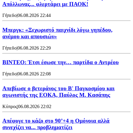
Απόλλωνας... φλερτάρει με ΠΑΟΚ!
Γήπεδο
|
06.08.2026 22:44
Μπεργκ: «Ξεχωριστό παιχνίδι λόγω γηπέδου,
ανέμου και απουσιών»
Γήπεδο
|
06.08.2026 22:29
ΒΙΝΤΕΟ: Έτσι έσωσε την… παρτίδα ο Αντρέου
Γήπεδο
|
06.08.2026 22:08
Απεβίωσε ο βετεράνος του Β' Παγκοσμίου και
αγωνιστής της ΕΟΚΑ, Παύλος Μ. Κασάπης
Κύπρος
|
06.08.2026 22:02
Απέφυγε το κάζο στο 90’+4 η Ομόνοια αλλά
συνεχίζει να... προβληματίζει